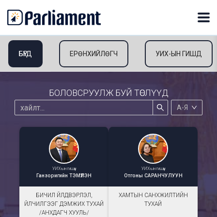
БҮГД
ЕРӨНХИЙЛӨГЧ
УИХ-ЫН ГИШҮҮД
БОЛОВСРУУЛЖ БУЙ ТӨСЛҮҮД
А-Я
УИХ-ын гишүүн
УИХ-ын гишүүн
Ганзоригийн
ТЭМҮҮЛЭН
Отгоны
САРАНЧУЛУУН
БИЧИЛ ҮЙЛДВЭРЛЭЛ,
ХАМТЫН САНХҮҮЖИЛТИЙН
ҮЙЛЧИЛГЭЭГ ДЭМЖИХ ТУХАЙ
ТУХАЙ
/АНХДАГЧ ХУУЛЬ/