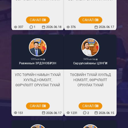
САНАЛ ӨГӨХ
САНАЛ ӨГӨХ
337
1
2026.06.18
376
2026.06.17
УИХ-ын гишүүн
УИХ-ын гишүүн
Равжихын
ЭРДЭНЭБҮРЭН
Саруулсайханы
ЦЭНГҮҮН
УЛС ТӨРИЙН НАМЫН ТУХАЙ
ТӨСВИЙН ТУХАЙ ХУУЛЬД
ХУУЛЬД НЭМЭЛТ,
НЭМЭЛТ, ӨӨРЧЛӨЛТ
ӨӨРЧЛӨЛТ ОРУУЛАХ ТУХАЙ
ОРУУЛАХ ТУХАЙ
САНАЛ ӨГӨХ
САНАЛ ӨГӨХ
151
2026.06.17
1231
2
2026.06.15