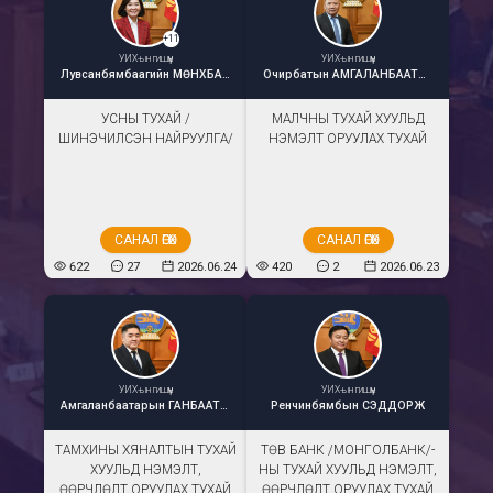
+
11
УИХ-ын гишүүн
УИХ-ын гишүүн
Лувсанбямбаагийн
МӨНХБАЯСГАЛАН
Очирбатын
АМГАЛАНБААТАР
УСНЫ ТУХАЙ /
МАЛЧНЫ ТУХАЙ ХУУЛЬД
ШИНЭЧИЛСЭН НАЙРУУЛГА/
НЭМЭЛТ ОРУУЛАХ ТУХАЙ
САНАЛ ӨГӨХ
САНАЛ ӨГӨХ
622
27
2026.06.24
420
2
2026.06.23
УИХ-ын гишүүн
УИХ-ын гишүүн
Амгаланбаатарын
ГАНБААТАР
Ренчинбямбын
СЭДДОРЖ
ТАМХИНЫ ХЯНАЛТЫН ТУХАЙ
ТӨВ БАНК /МОНГОЛБАНК/-
ХУУЛЬД НЭМЭЛТ,
НЫ ТУХАЙ ХУУЛЬД НЭМЭЛТ,
ӨӨРЧЛӨЛТ ОРУУЛАХ ТУХАЙ
ӨӨРЧЛӨЛТ ОРУУЛАХ ТУХАЙ