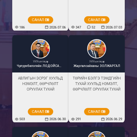
САНАЛ ӨГӨХ
САНАЛ ӨГӨХ
186
2026.07.06
347
52
2026.07.03
УИХ-ын гишүүн
УИХ-ын гишүүн
Чулуунбилэгийн
ЛОДОЙСАМБУУ
Жаргалсайханы
ЗОЛЖАРГАЛ
АВЛИГЫН ЭСРЭГ ХУУЛЬД
ТӨРИЙН БЭЛГЭ ТЭМДГИЙН
НЭМЭЛТ, ӨӨРЧЛӨЛТ
ТУХАЙ ХУУЛЬД НЭМЭЛТ,
ОРУУЛАХ ТУХАЙ
ӨӨРЧЛӨЛТ ОРУУЛАХ ТУХАЙ
САНАЛ ӨГӨХ
САНАЛ ӨГӨХ
503
2026.06.30
291
2026.06.29