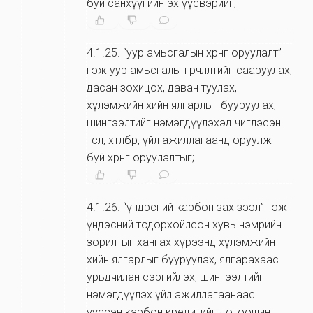
буй санхүүгийн эх үүсвэрийг;
4.1.25
.
“уур амьсгалын хөрөнгө оруулалт”
гэж уур амьсгалын өөрчлөлтийг сааруулах,
дасан зохицох, даван туулах,
хүлэмжийн хийн ялгарлыг бууруулах,
шингээлтийг нэмэгдүүлэхэд чиглэсэн
төсөл, хөтөлбөр, үйл ажиллагаанд оруулж
буй хөрөнгө оруулалтыг;
4.1.26
.
“үндэсний карбон зах зээл” гэж
үндэсний тодорхойлсон хувь нэмрийн
зорилтыг хангах хүрээнд хүлэмжийн
хийн ялгарлыг бууруулах, ялгарахаас
урьдчилан сэргийлэх, шингээлтийг
нэмэгдүүлэх үйл ажиллагаанаас
үүссэн карбон кредитийг дотоодын