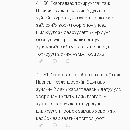
4.1.30
.
“харгалзах тохируулга” гэж
Парисын хэлэлцээрийн 6 дугаар
зүйлийн хүрээнд давхар тооллогоос
зайлсхийх зорилгоор олон улсад
шилжүүлсэн сааруулалтын үр дүнг
олон улсын аргачлалын дагуу
хүлэмжийн хийн ялгарлын тэнцэлд
тохируулга хийж нэмж тооцохыг;
4.1.31
.
“хоёр талт карбон зах зээл” гэж
Парисын хэлэлцээрийн 6 дугаар
зүйлийн 2 дахь хэсэгт заасны дагуу улс
хоорондын хамтын ажиллагааны
хүрээнд сааруулалтын үр дүнг
шилжүүлэн тооцох замаар хэрэгжих
карбон зах зээлийн тогтолцоог;