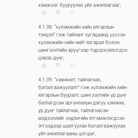
хэмжээг бууруулах үйл ажиллагааг;
4.1.38
.
“хүлэмжийн хийн ялгарлын
тэнцэл” гэж тайлант хугацаанд үүссэн
хүлэмжийн хийн нийт ялгарал болон
шингээлтийн зөрүүгээр тодорхойлогдох
цэвэр дүнг;
4.1.39
.
“хэмжилт, тайлагнал,
баталгаажуулалт” гэж хүлэмжийн хийн
ялгарлын бууралт, шингээлтийн үр дүнг
батлагдсан аргачлалын дагуу хэмжих,
үр дүнг тайлагнах, тайлагнасан
мэдээллийг хөндлөнгийн итгэмжлэгдсэн
этгээдээр шалгуулан баталгаажуулах
үйл ажиллагааны цогцыг;