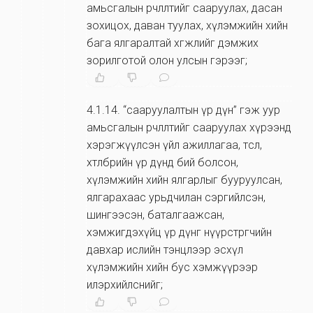
амьсгалын өөрчлөлтийг сааруулах, дасан
зохицох, даван туулах, хүлэмжийн хийн
бага ялгаралтай хөгжлийг дэмжих
зорилготой олон улсын гэрээг;
4.1.14
.
“сааруулалтын үр дүн” гэж уур
амьсгалын өөрчлөлтийг сааруулах хүрээнд
хэрэгжүүлсэн үйл ажиллагаа, төсөл,
хөтөлбөрийн үр дүнд бий болсон,
хүлэмжийн хийн ялгарлыг бууруулсан,
ялгарахаас урьдчилан сэргийлсэн,
шингээсэн, баталгаажсан,
хэмжигдэхүйц үр дүнг нүүрстөрөгчийн
давхар ислийн тэнцлээр эсхүл
хүлэмжийн хийн бус хэмжүүрээр
илэрхийлснийг;