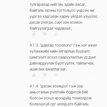
тулгарахад нийгэм, эдийн засаг,
байгаль орчны тогтолцоо үндсэн чиг
үүргээ хадгалан хариу үйлдэл үзүүлэх,
дасан өөрчлөгдөх, сэргээн зохион
байгуулагдах чадавхыг;
4.1.3
.
“давхар тооллого” гэж нэг ижил
хүлэмжийн хийн ялгарлын бууралт,
шингээлт эсхүл сааруулалтын үр дүнг
давхардуулан бүртгүүлэх, тайлагнах,
ашиглах ажиллагааг;
4.1.4
.
“дасан зохицох” гэж уур
амьсгалын өөрчлөлтийн бодитой бий
болсон эсхүл ирээдүйд тохиолдож
болзошгүй сөрөг нөлөөлөлд өртөх байгаль