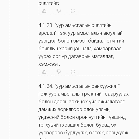
өөрчлөлтийг;
4.1.23
.
“уур амьсгалын өөрчлөлтийн
эрсдэл” гэж уур амьсгалын аюултай
үзэгдэл болон эмзэг байдал, өртөмтгий
байдлын харилцан нөлөөлөл, хамаарлаас
үүсэх сөрөг үр дагаврын магадлал,
хэмжээг;
4.1.24
.
“уур амьсгалын санхүүжилт”
гэж уур амьсгалын өөрчлөлтийг сааруулах
болон дасан зохицох үйл ажиллагааг
дэмжих зорилгоор олон улсын,
үндэсний болон орон нутгийн түвшинд
төр, хувийн хэвшил болон бусад эх
үүсвэрээс бүрдүүлж, олгож, зарцуулж