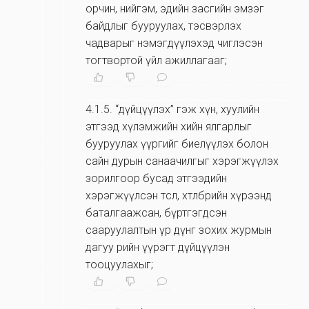
орчин, нийгэм, эдийн засгийн эмзэг
байдлыг бууруулах, тэсвэрлэх
чадварыг нэмэгдүүлэхэд чиглэсэн
тогтвортой үйл ажиллагааг;
4.1.5
.
“дүйцүүлэх” гэж хүн, хуулийн
этгээд хүлэмжийн хийн ялгарлыг
бууруулах үүргийг биелүүлэх болон
сайн дурын санаачилгыг хэрэгжүүлэх
зорилгоор бусад этгээдийн
хэрэгжүүлсэн төсөл, хөтөлбөрийн хүрээнд
баталгаажсан, бүртгэгдсэн
сааруулалтын үр дүнг зохих журмын
дагуу өөрийн үүрэгт дүйцүүлэн
тооцуулахыг;