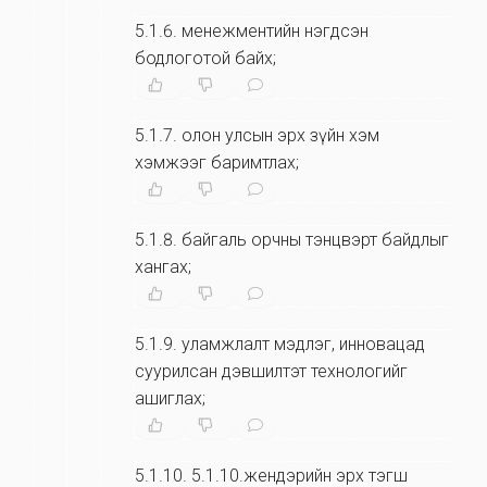
5.1.6
.
менежментийн нэгдсэн
бодлоготой байх;
5.1.7
.
олон улсын эрх зүйн хэм
хэмжээг баримтлах;
5.1.8
.
байгаль орчны тэнцвэрт байдлыг
хангах;
5.1.9
.
уламжлалт мэдлэг, инновацад
суурилсан дэвшилтэт технологийг
ашиглах;
5.1.10
.
5.1.10.жендэрийн эрх тэгш