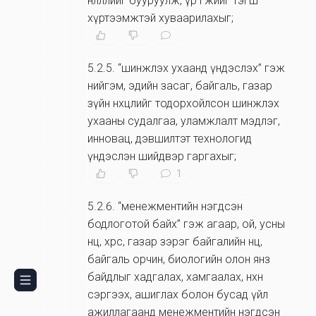
нөлөөллийг бууруулж, үр өгөөжийг тэгш
хүртээмжтэй хуваарилахыг;
5.2.5
.
“шинжлэх ухаанд үндэслэх” гэж
нийгэм, эдийн засаг, байгаль, газар
зүйн нөхцөлийг тодорхойлсон шинжлэх
ухааны судалгаа, уламжлалт мэдлэг,
инновац, дэвшилтэт технологид
үндэслэн шийдвэр гаргахыг;
1
5.2.6
.
“менежментийн нэгдсэн
бодлоготой байх” гэж агаар, ой, усны
нөөц, хөрс, газар зэрэг байгалийн нөөц,
байгаль орчин, биологийн олон янз
байдлыг хадгалах, хамгаалах, нөхөн
сэргээх, ашиглах болон бусад үйл
ажиллагаанд менежментийн нэгдсэн