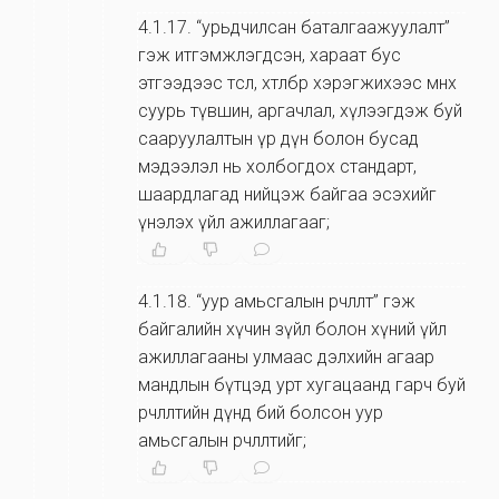
4.1.17
.
“урьдчилсан баталгаажуулалт”
гэж итгэмжлэгдсэн, хараат бус
этгээдээс төсөл, хөтөлбөр хэрэгжихээс өмнөх
суурь түвшин, аргачлал, хүлээгдэж буй
сааруулалтын үр дүн болон бусад
мэдээлэл нь холбогдох стандарт,
шаардлагад нийцэж байгаа эсэхийг
үнэлэх үйл ажиллагааг;
4.1.18
.
“уур амьсгалын өөрчлөлт” гэж
байгалийн хүчин зүйл болон хүний үйл
ажиллагааны улмаас дэлхийн агаар
мандлын бүтцэд урт хугацаанд гарч буй
өөрчлөлтийн дүнд бий болсон уур
амьсгалын өөрчлөлтийг;