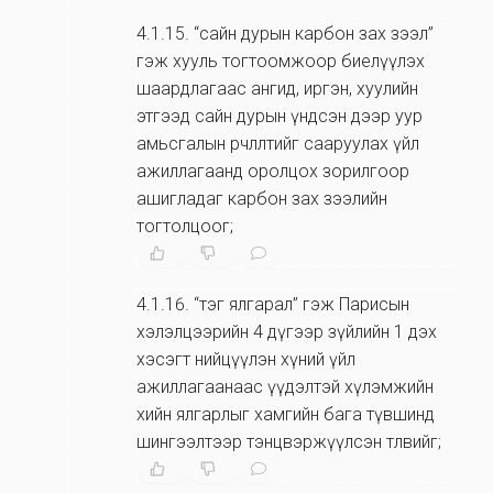
4.1.15
.
“сайн дурын карбон зах зээл”
гэж хууль тогтоомжоор биелүүлэх
шаардлагаас ангид, иргэн, хуулийн
этгээд сайн дурын үндсэн дээр уур
амьсгалын өөрчлөлтийг сааруулах үйл
ажиллагаанд оролцох зорилгоор
ашигладаг карбон зах зээлийн
тогтолцоог;
4.1.16
.
“тэг ялгарал” гэж Парисын
хэлэлцээрийн 4 дүгээр зүйлийн 1 дэх
хэсэгт нийцүүлэн хүний үйл
ажиллагаанаас үүдэлтэй хүлэмжийн
хийн ялгарлыг хамгийн бага түвшинд
шингээлтээр тэнцвэржүүлсэн төлөвийг;