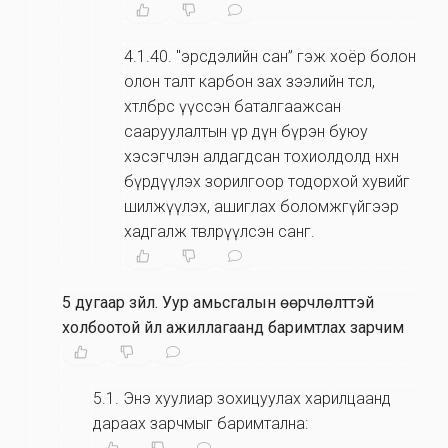
4.1.40
.
"эрсдэлийн сан” гэж хоёр болон
олон талт карбон зах зээлийн төсөл,
хөтөлбөрөөс үүссэн баталгаажсан
сааруулалтын үр дүн бүрэн буюу
хэсэгчлэн алдагдсан тохиолдолд нөхөн
бүрдүүлэх зорилгоор тодорхой хувийг
шилжүүлэх, ашиглах боломжгүйгээр
хадгалж төвлөрүүлсэн санг.
5 дугаар зүйл
.
Уур амьсгалын өөрчлөлттэй
холбоотой үйл ажиллагаанд баримтлах зарчим
5.1
.
Энэ хуулиар зохицуулах харилцаанд
дараах зарчмыг баримтална: