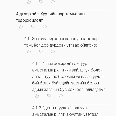
4 дүгээр зүйл
.
Хуулийн нэр томьёоны
тодорхойлолт
4.1
.
Энэ хуульд хэрэглэсэн дараах нэр
томьёог дор дурдсан утгаар ойлгоно:
4.1.1
.
“гарз хохирол” гэж уур
амьсгалын өөрчлөлтийн зайлшгүй болон
даван туулах боломжгүй нөлөөллөөс үүдэн
бий болж буй эдийн засгийн болон
эдийн засгийн бус хохирол, алдагдлыг;
4.1.2
.
"даван туулах” гэж уур
амьсгалын өөрчлөлт, аюултай үзэгдэл