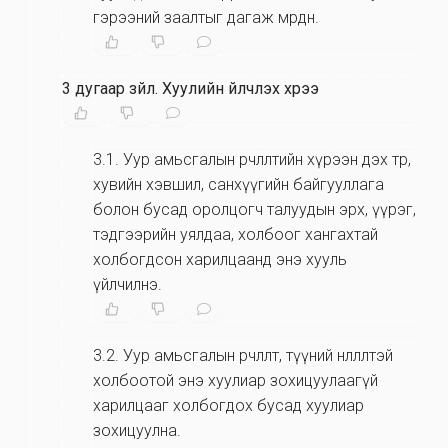
гэрээний заалтыг дагаж мөрдөнө.
3 дугаар зүйл
.
Хуулийн үйлчлэх хүрээ
3.1
.
Уур амьсгалын өөрчлөлтийн хүрээн дэх төр,
хувийн хэвшил, санхүүгийн байгууллага
болон бусад оролцогч талуудын эрх, үүрэг,
тэдгээрийн уялдаа, холбоог хангахтай
холбогдсон харилцаанд энэ хууль
үйлчилнэ.
3.2
.
Уур амьсгалын өөрчлөлт, түүний нөлөөлөлтэй
холбоотой энэ хуулиар зохицуулаагүй
харилцааг холбогдох бусад хуулиар
зохицуулна.