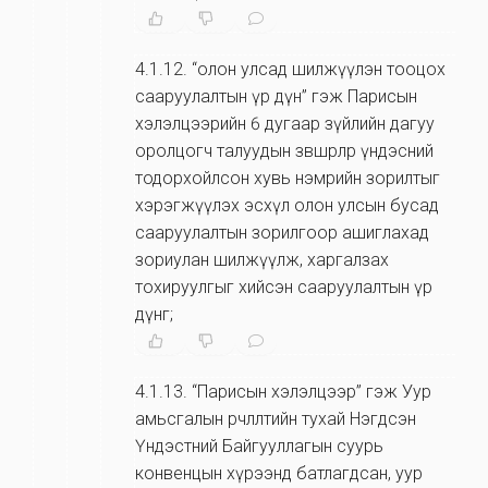
4.1.12
.
“олон улсад шилжүүлэн тооцох
сааруулалтын үр дүн” гэж Парисын
хэлэлцээрийн 6 дугаар зүйлийн дагуу
оролцогч талуудын зөвшөөрлөөр үндэсний
тодорхойлсон хувь нэмрийн зорилтыг
хэрэгжүүлэх эсхүл олон улсын бусад
сааруулалтын зорилгоор ашиглахад
зориулан шилжүүлж, харгалзах
тохируулгыг хийсэн сааруулалтын үр
дүнг;
4.1.13
.
“Парисын хэлэлцээр” гэж Уур
амьсгалын өөрчлөлтийн тухай Нэгдсэн
Үндэстний Байгууллагын суурь
конвенцын хүрээнд батлагдсан, уур