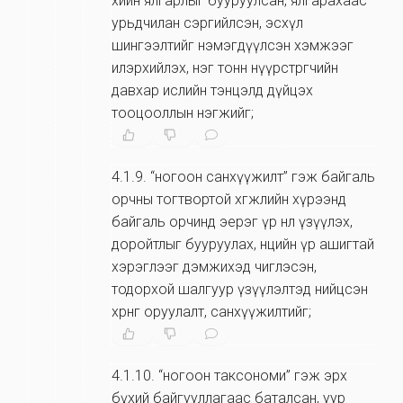
хийн ялгарлыг бууруулсан, ялгарахаас
урьдчилан сэргийлсэн, эсхүл
шингээлтийг нэмэгдүүлсэн хэмжээг
илэрхийлэх, нэг тонн нүүрстөрөгчийн
давхар ислийн тэнцэлд дүйцэх
тооцооллын нэгжийг;
4.1.9
.
“ногоон санхүүжилт” гэж байгаль
орчны тогтвортой хөгжлийн хүрээнд
байгаль орчинд эерэг үр нөлөө үзүүлэх,
доройтлыг бууруулах, нөөцийн үр ашигтай
хэрэглээг дэмжихэд чиглэсэн,
тодорхой шалгуур үзүүлэлтэд нийцсэн
хөрөнгө оруулалт, санхүүжилтийг;
4.1.10
.
“ногоон таксономи” гэж эрх
бүхий байгууллагаас баталсан, уур