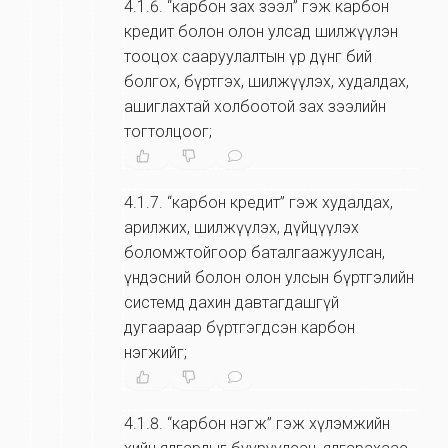
4.1.6
.
“карбон зах зээл” гэж карбон
кредит болон олон улсад шилжүүлэн
тооцох сааруулалтын үр дүнг бий
болгох, бүртгэх, шилжүүлэх, худалдах,
ашиглахтай холбоотой зах зээлийн
тогтолцоог;
4.1.7
.
“карбон кредит” гэж худалдах,
арилжих, шилжүүлэх, дүйцүүлэх
боломжтойгоор баталгаажуулсан,
үндэсний болон олон улсын бүртгэлийн
системд дахин давтагдашгүй
дугаараар бүртгэгдсэн карбон
нэгжийг;
4.1.8
.
“карбон нэгж” гэж хүлэмжийн