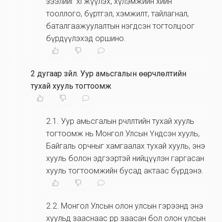
зээлийг хөгжүүлэх, хүлэмжийн хийн
тооллого, бүртгэл, хэмжилт, тайлагнал,
баталгаажуулалтын нэгдсэн тогтолцоог
бүрдүүлэхэд оршино.
2 дугаар зүйл
.
Уур амьсгалын өөрчлөлтийн
тухай хууль тогтоомж
2.1
.
Уур амьсгалын өөрчлөлтийн тухай хууль
тогтоомж нь Монгол Улсын Үндсэн хууль,
Байгаль орчныг хамгаалах тухай хууль, энэ
хууль болон эдгээртэй нийцүүлэн гаргасан
хууль тогтоомжийн бусад актаас бүрдэнэ.
2.2
.
Монгол Улсын олон улсын гэрээнд энэ
хуульд зааснаас өөрөөр заасан бол олон улсын