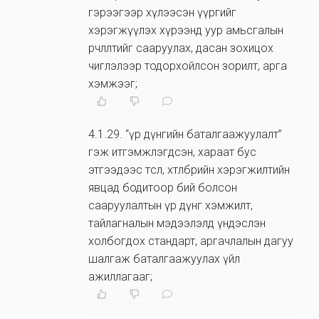
гэрээгээр хүлээсэн үүргийг
хэрэгжүүлэх хүрээнд уур амьсгалын
өөрчлөлтийг сааруулах, дасан зохицох
чиглэлээр тодорхойлсон зорилт, арга
хэмжээг;
4.1.29
.
“үр дүнгийн баталгаажуулалт”
гэж итгэмжлэгдсэн, хараат бус
этгээдээс төсөл, хөтөлбөрийн хэрэгжилтийн
явцад бодитоор бий болсон
сааруулалтын үр дүнг хэмжилт,
тайлагналын мэдээлэлд үндэслэн
холбогдох стандарт, аргачлалын дагуу
шалгаж баталгаажуулах үйл
ажиллагааг;