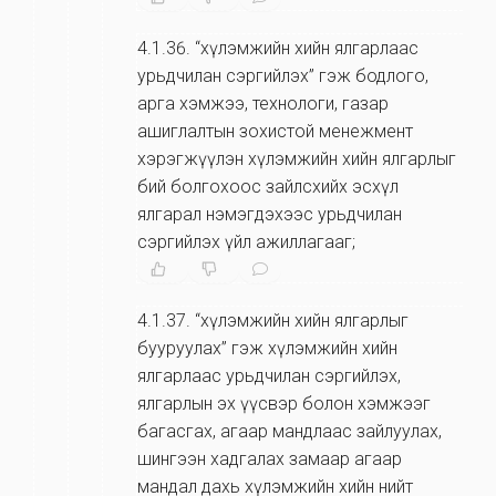
4.1.36
.
“хүлэмжийн хийн ялгарлаас
урьдчилан сэргийлэх” гэж бодлого,
арга хэмжээ, технологи, газар
ашиглалтын зохистой менежмент
хэрэгжүүлэн хүлэмжийн хийн ялгарлыг
бий болгохоос зайлсхийх эсхүл
ялгарал нэмэгдэхээс урьдчилан
сэргийлэх үйл ажиллагааг;
4.1.37
.
“хүлэмжийн хийн ялгарлыг
бууруулах” гэж хүлэмжийн хийн
ялгарлаас урьдчилан сэргийлэх,
ялгарлын эх үүсвэр болон хэмжээг
багасгах, агаар мандлаас зайлуулах,
шингээн хадгалах замаар агаар
мандал дахь хүлэмжийн хийн нийт