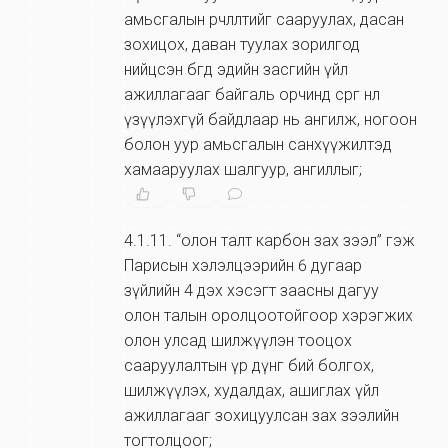
амьсгалын өөрчлөлтийг сааруулах, дасан
зохицох, даван туулах зорилгод
нийцсэн бөгөөд эдийн засгийн үйл
ажиллагааг байгаль орчинд сөрөг нөлөө
үзүүлэхгүй байдлаар нь ангилж, ногоон
болон уур амьсгалын санхүүжилтэд
хамааруулах шалгуур, ангиллыг;
4.1.11
.
“олон талт карбон зах зээл” гэж
Парисын хэлэлцээрийн 6 дугаар
зүйлийн 4 дэх хэсэгт заасны дагуу
олон талын оролцоотойгоор хэрэгжих
олон улсад шилжүүлэн тооцох
сааруулалтын үр дүнг бий болгох,
шилжүүлэх, худалдах, ашиглах үйл
ажиллагааг зохицуулсан зах зээлийн
тогтолцоог;