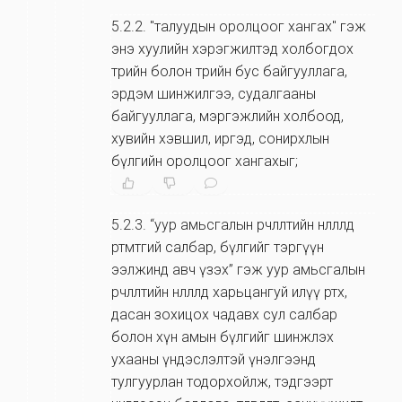
5.2.2
.
"талуудын оролцоог хангах" гэж
энэ хуулийн хэрэгжилтэд холбогдох
төрийн болон төрийн бус байгууллага,
эрдэм шинжилгээ, судалгааны
байгууллага, мэргэжлийн холбоод,
хувийн хэвшил, иргэд, сонирхлын
бүлгийн оролцоог хангахыг;
5.2.3
.
“уур амьсгалын өөрчлөлтийн нөлөөлөлд
өртөмтгий салбар, бүлгийг тэргүүн
ээлжинд авч үзэх” гэж уур амьсгалын
өөрчлөлтийн нөлөөлөлд харьцангуй илүү өртөх,
дасан зохицох чадавх сул салбар
болон хүн амын бүлгийг шинжлэх
ухааны үндэслэлтэй үнэлгээнд
тулгуурлан тодорхойлж, тэдгээрт