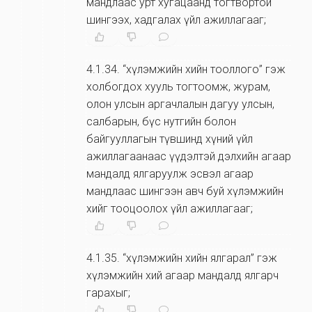
мандлаас урт хугацаанд тогтвортой
шингээх, хадгалах үйл ажиллагааг;
4.1.34
.
“хүлэмжийн хийн тооллого” гэж
холбогдох хууль тогтоомж, журам,
олон улсын аргачлалын дагуу улсын,
салбарын, бүс нутгийн болон
байгууллагын түвшинд хүний үйл
ажиллагаанаас үүдэлтэй дэлхийн агаар
мандалд ялгаруулж эсвэл агаар
мандлаас шингээн авч буй хүлэмжийн
хийг тооцоолох үйл ажиллагааг;
4.1.35
.
“хүлэмжийн хийн ялгарал” гэж
хүлэмжийн хий агаар мандалд ялгарч
гарахыг;