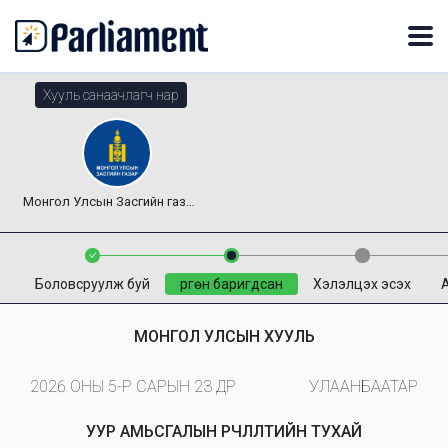
Хууль санаачлагч нар
Монгол Улсын Засгийн газар
Боловсруулж буй
Өргөн баригдсан
Хэлэлцэх эсэх
МОНГОЛ УЛСЫН ХУУЛЬ
2026 ОНЫ 5-Р САРЫН 23 ӨДӨР
УЛААНБААТАР
УУР АМЬСГАЛЫН ӨӨРЧЛӨЛТИЙН ТУХАЙ