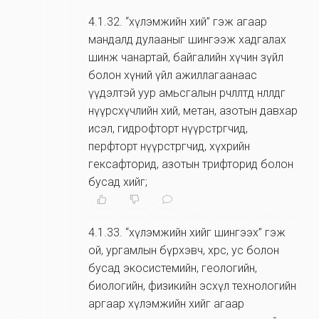
4.1.32
.
“хүлэмжийн хий” гэж агаар
мандалд дулааныг шингээж хадгалах
шинж чанартай, байгалийн хүчин зүйл
болон хүний үйл ажиллагаанаас
үүдэлтэй уур амьсгалын өөрчлөлтөд нөлөөлдөг
нүүрсхүчлийн хий, метан, азотын давхар
исэл, гидрофторт нүүрстөрөгчид,
перфторт нүүрстөрөгчид, хүхрийн
гексафторид, азотын трифторид болон
бусад хийг;
4.1.33
.
“хүлэмжийн хийг шингээх” гэж
ой, ургамлын бүрхэвч, хөрс, ус болон
бусад экосистемийн, геологийн,
биологийн, физикийн эсхүл технологийн
аргаар хүлэмжийн хийг агаар