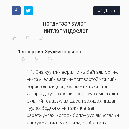
Дагах
НЭГДҮГЭЭР БҮЛЭГ
НИЙТЛЭГ ҮНДЭСЛЭЛ
1 дүгээр зүйл
.
Хуулийн зорилго
1.1
.
Энэ хуулийн зорилго нь байгаль орчин,
нийгэм, эдийн засгийн тогтвортой хөгжлийн
зорилтод нийцсэн, хүлэмжийн хийн тэг
ялгаралд хүргэхэд чиглэсэн уур амьсгалын
өөрчлөлтийг сааруулах, дасан зохицох, даван
туулах бодлого, үйл ажиллагааг
хэрэгжүүлэх, ногоон болон уур амьсгалын
санхүүжилтийн механизм, карбон зах