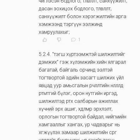
чиглэсэн бодлого, төлөвлөлт, санхүүжилт,
дасан зохицох бодлого, төлөвлөлт,
санхүүжилт болон хэрэгжилтийн арга
хэмжээнд тэргүүн ээлжинд
хамруулахыг;
1
5.2.4
.
“тэгш хүртээмжтэй шилжилтийг
дэмжих” гэж хүлэмжийн хийн ялгарал
багатай, байгаль орчинд ээлтэй
тогтвортой эдийн засагт шилжих үйл
явцад уур амьсгалын өөрчлөлтийн нөлөөлөлд
өртөмтгий бүлэг, орон нутгийн иргэд,
шилжилтэд өртөх салбарын ажиллах
хүчний эрх ашиг, хөдөлмөр эрхлэлт,
орлогын тогтвортой байдал, нийгмийн
хамгааллыг хангах, ур чадварыг нь
хөгжүүлэх замаар шилжилтийн сөрөг