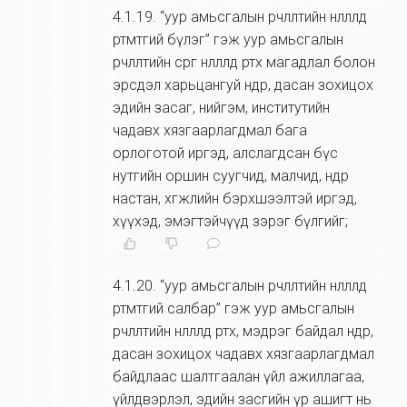
4.1.19
.
“уур амьсгалын өөрчлөлтийн нөлөөлөлд
өртөмтгий бүлэг” гэж уур амьсгалын
өөрчлөлтийн сөрөг нөлөөлөлд өртөх магадлал болон
эрсдэл харьцангуй өндөр, дасан зохицох
эдийн засаг, нийгэм, институтийн
чадавх хязгаарлагдмал бага
орлоготой иргэд, алслагдсан бүс
нутгийн оршин суугчид, малчид, өндөр
настан, хөгжлийн бэрхшээлтэй иргэд,
хүүхэд, эмэгтэйчүүд зэрэг бүлгийг;
4.1.20
.
“уур амьсгалын өөрчлөлтийн нөлөөлөлд
өртөмтгий салбар” гэж уур амьсгалын
өөрчлөлтийн нөлөөлөлд өртөх, мэдрэг байдал өндөр,
дасан зохицох чадавх хязгаарлагдмал
байдлаас шалтгаалан үйл ажиллагаа,
үйлдвэрлэл, эдийн засгийн үр ашигт нь