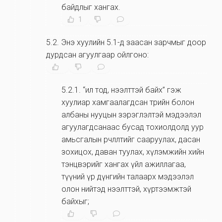
байдлыг хангах.
1
5.2
.
Энэ хуулийн 5.1-д заасан зарчмыг доор
дурдсан агуулгаар ойлгоно:
5.2.1
.
“ил тод, нээлттэй байх” гэж
хуулиар хамгаалагдсан төрийн болон
албаны нууцын зэрэглэлтэй мэдээлэл
агуулагдсанаас бусад тохиолдолд уур
амьсгалын өөрчлөлтийг сааруулах, дасан
зохицох, даван туулах, хүлэмжийн хийн
тэнцвэрийг хангах үйл ажиллагаа,
түүний үр дүнгийн талаарх мэдээлэл
олон нийтэд нээлттэй, хүртээмжтэй
байхыг;