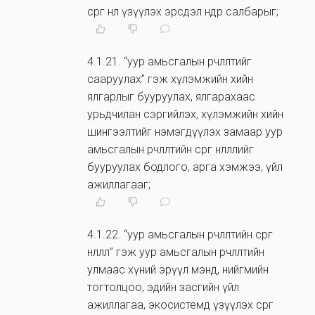
сөрөг нөлөө үзүүлэх эрсдэл өндөр салбарыг;
4.1.21
.
“уур амьсгалын өөрчлөлтийг
сааруулах” гэж хүлэмжийн хийн
ялгарлыг бууруулах, ялгарахаас
урьдчилан сэргийлэх, хүлэмжийн хийн
шингээлтийг нэмэгдүүлэх замаар уур
амьсгалын өөрчлөлтийн сөрөг нөлөөллийг
бууруулах бодлого, арга хэмжээ, үйл
ажиллагааг;
4.1.22
.
“уур амьсгалын өөрчлөлтийн сөрөг
нөлөөлөл” гэж уур амьсгалын өөрчлөлтийн
улмаас хүний эрүүл мэнд, нийгмийн
тогтолцоо, эдийн засгийн үйл
ажиллагаа, экосистемд үзүүлэх сөрөг