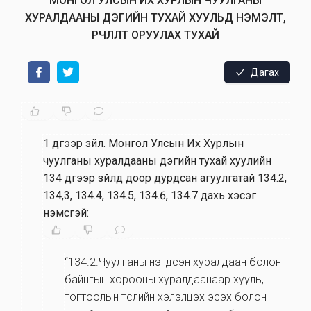
МОНГОЛ УЛСЫН ИХ ХУРЛЫН ЧУУЛГАНЫ
ХУРАЛДААНЫ ДЭГИЙН ТУХАЙ ХУУЛЬД НЭМЭЛТ,
ӨӨРЧЛӨЛТ ОРУУЛАХ ТУХАЙ
Дагах
1 дүгээр зүйл
.
Монгол Улсын Их Хурлын
чуулганы хуралдааны дэгийн тухай хуулийн
134 дүгээр зүйлд доор дурдсан агуулгатай 134.2,
134,3, 134.4, 134.5, 134.6, 134.7 дахь хэсэг
нэмсүгэй:
“134.2.Чуулганы нэгдсэн хуралдаан болон
байнгын хорооны хуралдаанаар хууль,
тогтоолын төслийн хэлэлцэх эсэх болон