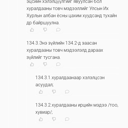
эцсийн хэлэлцүүлгийг явуулсан бол
хуралдааны товч мэдээллийг Улсын Их
Хурлын албан ёсны цахим хуудсанд тухайн
өдөр байршуулна.
134.3.Энэ зүйлийн 134.2-д заасан
хуралдааны товч мэдээлэлд дараах
зүйлийг тусгана.
134.3.1.хуралдаанаар хэлэлцсэн
асуудал;
134.3.2.хуралдааны ирцийн мэдээ /тоо,
хувиар/;