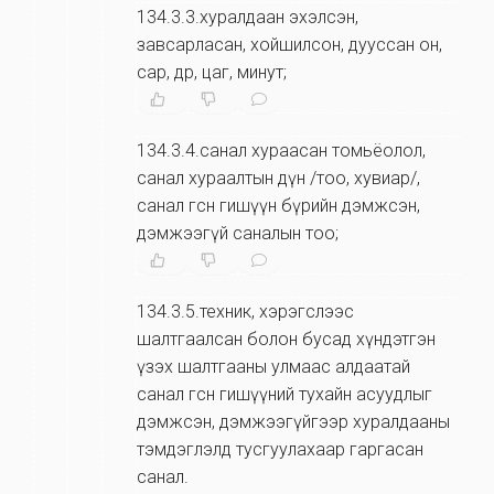
134.3.3.хуралдаан эхэлсэн,
завсарласан, хойшилсон, дууссан он,
сар, өдөр, цаг, минут;
134.3.4.санал хураасан томьёолол,
санал хураалтын дүн /тоо, хувиар/,
санал өгсөн гишүүн бүрийн дэмжсэн,
дэмжээгүй саналын тоо;
134.3.5.техник, хэрэгслээс
шалтгаалсан болон бусад хүндэтгэн
үзэх шалтгааны улмаас алдаатай
санал өгсөн гишүүний тухайн асуудлыг
дэмжсэн, дэмжээгүйгээр хуралдааны
тэмдэглэлд тусгуулахаар гаргасан
санал.