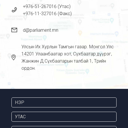
+976-51-267016 (Утас)
+976-11-327016 (Факс)
d@parliament.mn
Улсын Их Хурлын Тамгын газар. Монгол Улс
14201 Улаанбаатар хот, Сүхбаатар дүүрэг,
Жанжин Д.Сүхбаатарын талбай 1, Төрийн
ордон.