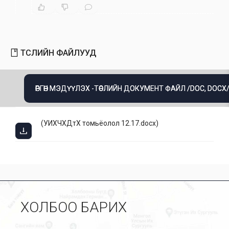
ТӨСЛИЙН ФАЙЛУУД
ӨРГӨН МЭДҮҮЛЭХ -ТӨСЛИЙН ДОКУМЕНТ ФАЙЛ /DOC, DOCX
(
УИХЧХДтХ томьёолол 12.17.docx
)
ХОЛБОО БАРИХ