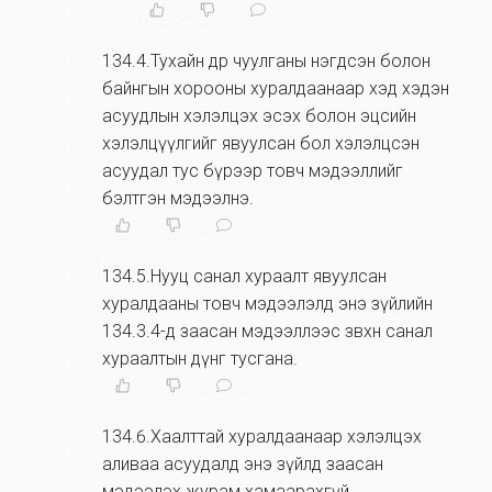
134.4.Тухайн өдөр чуулганы нэгдсэн болон
байнгын хорооны хуралдаанаар хэд хэдэн
асуудлын хэлэлцэх эсэх болон эцсийн
хэлэлцүүлгийг явуулсан бол хэлэлцсэн
асуудал тус бүрээр товч мэдээллийг
бэлтгэн мэдээлнэ.
134.5.Нууц санал хураалт явуулсан
хуралдааны товч мэдээлэлд энэ зүйлийн
134.3.4-д заасан мэдээллээс зөвхөн санал
хураалтын дүнг тусгана.
134.6.Хаалттай хуралдаанаар хэлэлцэх
аливаа асуудалд энэ зүйлд заасан
мэдээлэх журам хамаарахгүй.