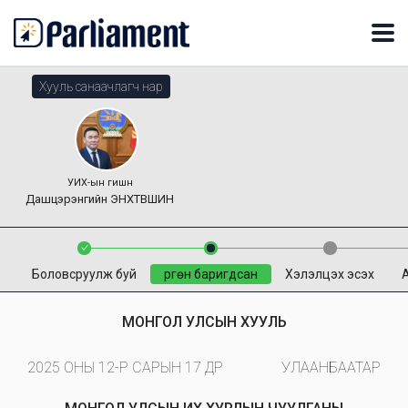
Хууль санаачлагч нар
УИХ-ын гишүүн
Дашцэрэнгийн
ЭНХТҮВШИН
Боловсруулж буй
Өргөн баригдсан
Хэлэлцэх эсэх
МОНГОЛ УЛСЫН ХУУЛЬ
2025 ОНЫ 12-Р САРЫН 17 ӨДӨР
УЛААНБААТАР