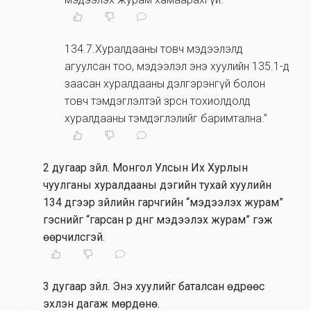
134.7.Хуралдааны товч мэдээлэлд
агуулсан тоо, мэдээлэл энэ хуулийн 135.1-д
заасан хуралдааны дэлгэрэнгүй болон
товч тэмдэглэлтэй зөрсөн тохиолдолд
хуралдааны тэмдэглэлийг баримтална.”
2 дугаар зүйл
.
Монгол Улсын Их Хурлын
чуулганы хуралдааны дэгийн тухай хуулийн
134 дүгээр зүйлийн гарчгийн “мэдээлэх журам”
гэснийг “гарсан үр дүнг мэдээлэх журам” гэж
өөрчилсүгэй.
3 дугаар зүйл
.
Энэ хуулийг баталсан өдрөөс
эхлэн дагаж мөрдөнө.