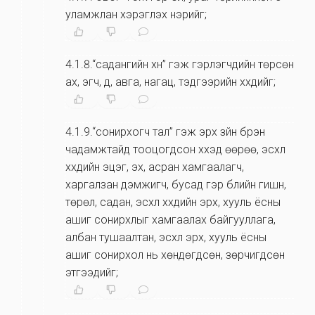
уламжлан хэрэглэх нэрийг;
4.1.8.“садангийн хүн” гэж гэрлэгчдийн төрсөн
ах, эгч, дүү, авга, нагац, тэдгээрийн хүүхдийг;
4.1.9.“сонирхогч тал” гэж эрх зүйн бүрэн
чадамжтайд тооцогдсон хүүхэд өөрөө, эсхүл
хүүхдийн эцэг, эх, асран хамгаалагч,
харгалзан дэмжигч, бусад гэр бүлийн гишүүн,
төрөл, садан, эсхүл хүүхдийн эрх, хууль ёсны
ашиг сонирхлыг хамгаалах байгууллага,
албан тушаалтан, эсхүл эрх, хууль ёсны
ашиг сонирхол нь хөндөгдсөн, зөрчигдсөн
этгээдийг;