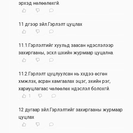
эрхэд нөлөөлөхгүй.
11 дүгээр зүйл.Гэрлэлт цуцлах
11.1.Гэрлэлтийг хуульд заасан үндэслэлээр
захиргааны, эсхүл шүүхийн журмаар цуцална.
11.2.Гэрлэлт цуцлуулсан нь хүүхдээ өсгөн
хүмүүжүүлэх, асран хамгаалах эцэг, эхийн үүрэг,
хариуцлагаас чөлөөлөх үндэслэл болохгүй.
1
12 дугаар зүйл.Гэрлэлтийг захиргааны журмаар
цуцлах