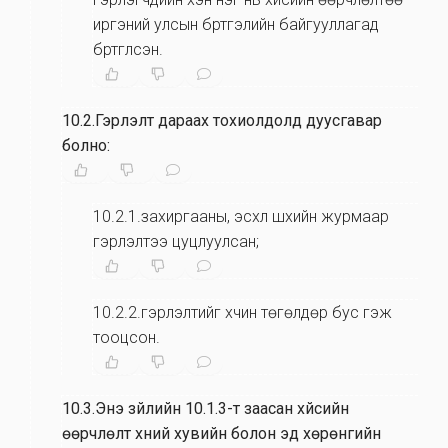
иргэний улсын бүртгэлийн байгууллагад
бүртгүүлсэн.
10.2.Гэрлэлт дараах тохиолдолд дуусгавар
болно:
10.2.1.захиргааны, эсхүл шүүхийн журмаар
гэрлэлтээ цуцлуулсан;
10.2.2.гэрлэлтийг хүчин төгөлдөр бус гэж
тооцсон.
10.3.Энэ зүйлийн 10.1.3-т заасан хүйсийн
өөрчлөлт хүний хувийн болон эд хөрөнгийн