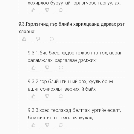
хохирлоо буруутай гэрлэгчээс гаргуулах.
9.3.Гэрлэгчид гэр бүлийн харилцаанд дараах үүрэг
хүлээнэ:
9.3.1.бие биеэ, хүүхдээ тэжээн тэтгэх, асран
халамжлах, харгалзан дэмжих;
9.3.2.гэр бүлийн гишүүний эрх, хууль ёсны
ашиг сонирхлыг зөрчихгүй байх;
9.3.3.хүүхэд төрүүлэхэд бэлтгэх, ургийн өсөлт,
бойжилтыг тогтмол хянуулах;