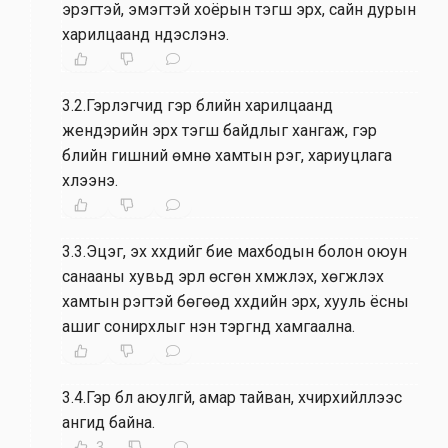
эрэгтэй, эмэгтэй хоёрын тэгш эрх, сайн дурын
харилцаанд үндэслэнэ.
3.2.Гэрлэгчид гэр бүлийн харилцаанд
жендэрийн эрх тэгш байдлыг хангаж, гэр
бүлийн гишүүний өмнө хамтын үүрэг, хариуцлага
хүлээнэ.
3.3.Эцэг, эх хүүхдийг бие махбодын болон оюун
санааны хувьд эрүүл өсгөн хүмүүжүүлэх, хөгжүүлэх
хамтын үүрэгтэй бөгөөд хүүхдийн эрх, хууль ёсны
ашиг сонирхлыг нэн тэргүүнд хамгаална.
3.4.Гэр бүл аюулгүй, амар тайван, хүчирхийллээс
ангид байна.
3