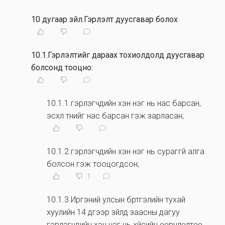
10 дугаар зүйл.Гэрлэлт дуусгавар болох
10.1.Гэрлэлтийг дараах тохиолдолд дуусгавар
болсонд тооцно:
10.1.1.гэрлэгчдийн хэн нэг нь нас барсан,
эсхүл түүнийг нас барсан гэж зарласан;
10.1.2.гэрлэгчдийн хэн нэг нь сураггүй алга
болсон гэж тооцогдсон;
1
10.1.3.Иргэний улсын бүртгэлийн тухай
хуулийн 14 дүгээр зүйлд заасны дагуу
гэрлэгчдийн хэн нэг нь хүйсийн өөрчлөлтөө