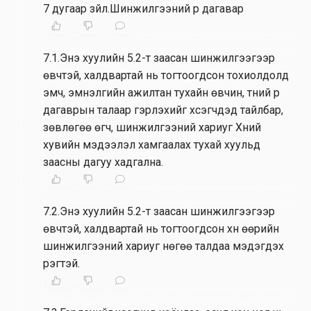
7 дугаар зүйл.Шинжилгээний үр дагавар
7.1.Энэ хуулийн 5.2-т заасан шинжилгээгээр
өвчтэй, халдвартай нь тогтоогдсон тохиолдолд
эмч, эмнэлгийн ажилтан тухайн өвчин, түүний үр
дагаврын талаар гэрлэхийг хүсэгчдэд тайлбар,
зөвлөгөө өгч, шинжилгээний хариуг Хүний
хувийн мэдээлэл хамгаалах тухай хуульд
заасны дагуу хадгална.
7.2.Энэ хуулийн 5.2-т заасан шинжилгээгээр
өвчтэй, халдвартай нь тогтоогдсон хүн өөрийн
шинжилгээний хариуг нөгөө талдаа мэдэгдэх
үүрэгтэй.