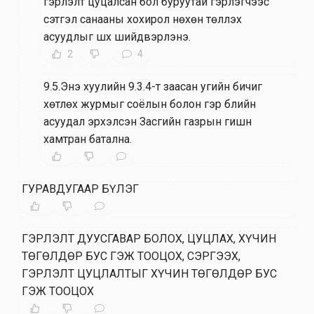
гэрлэлт цуцалсан бол буруутай гэрлэгчээс
сэтгэл санааны хохирол нөхөн төлүүлэх
асуудлыг шүүх шийдвэрлэнэ.
2
4
9.5.Энэ хуулийн 9.3.4-т заасан угийн бичиг
хөтлөх журмыг соёлын болон гэр бүлийн
асуудал эрхэлсэн Засгийн газрын гишүүн
хамтран батална.
ГУРАВДУГААР БҮЛЭГ
ГЭРЛЭЛТ ДУУСГАВАР БОЛОХ, ЦУЦЛАХ, ХҮЧИН
ТӨГӨЛДӨР БУС ГЭЖ ТООЦОХ, СЭРГЭЭХ,
ГЭРЛЭЛТ ЦУЦЛАЛТЫГ ХҮЧИН ТӨГӨЛДӨР БУС
ГЭЖ ТООЦОХ