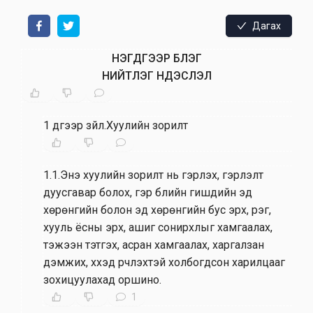
Дагах
НЭГДҮГЭЭР БҮЛЭГ
НИЙТЛЭГ ҮНДЭСЛЭЛ
1 дүгээр зүйл.Хуулийн зорилт
1.1.Энэ хуулийн зорилт нь гэрлэх, гэрлэлт
дуусгавар болох, гэр бүлийн гишүүдийн эд
хөрөнгийн болон эд хөрөнгийн бус эрх, үүрэг,
хууль ёсны эрх, ашиг сонирхлыг хамгаалах,
тэжээн тэтгэх, асран хамгаалах, харгалзан
дэмжих, хүүхэд үрчлэхтэй холбогдсон харилцааг
зохицуулахад оршино.
1