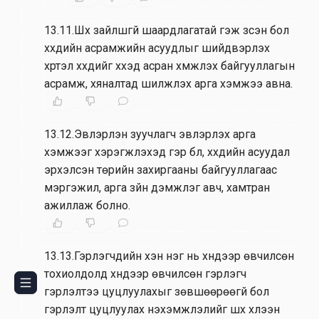
13.11.Шүүх зайлшгүй шаардлагатай гэж үзсэн бол
хүүхдийн асрамжийн асуудлыг шийдвэрлэх
хүртэл хүүхдийг хүүхэд асран хүмүүжүүлэх байгууллагын
асрамж, хяналтад шилжүүлэх арга хэмжээ авна.
13.12.Эвлэрүүлэн зуучлагч эвлэрүүлэх арга
хэмжээг хэрэгжүүлэхэд гэр бүл, хүүхдийн асуудал
эрхэлсэн төрийн захиргааны байгууллагаас
мэргэжил, арга зүйн дэмжлэг авч, хамтран
ажиллаж болно.
13.13.Гэрлэгчдийн хэн нэг нь хүндээр өвчилсөн
тохиолдолд хүндээр өвчилсөн гэрлэгч
гэрлэлтээ цуцлуулахыг зөвшөөрөөгүй бол
гэрлэлт цуцлуулах нэхэмжлэлийг шүүх хүлээн