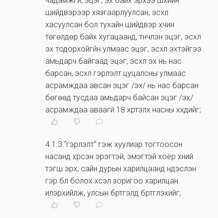
чадамжгүй, эцэг, эх байх эрхээ шүүхийн
шийдвэрээр хязгаарлуулсан, эсхүл
хасуулсан бол тухайн шийдвэр хүчин
төгөлдөр байх хугацаанд, түүнчлэн эцэг, эсхүл
эх тодорхойгүйн улмаас эцэг, эсхүл эхтэйгээ
амьдарч байгаад эцэг, эсхүл эх нь нас
барсан, эсхүл гэрлэлт цуцалсны улмаас
асрамждаа авсан эцэг /эх/ нь нас барсан
бөгөөд тусдаа амьдарч байсан эцэг /эх/
асрамждаа аваагүй 18 хүртэлх насны хүүхдийг;
4.1.3.“гэрлэлт” гэж хуулиар тогтоосон
насанд хүрсэн эрэгтэй, эмэгтэй хоёр хүний
тэгш эрх, сайн дурын харилцаанд үндэслэн
гэр бүл болох хүсэл зоригоо харилцан
илэрхийлж, улсын бүртгэлд бүртгүүлэхийг;