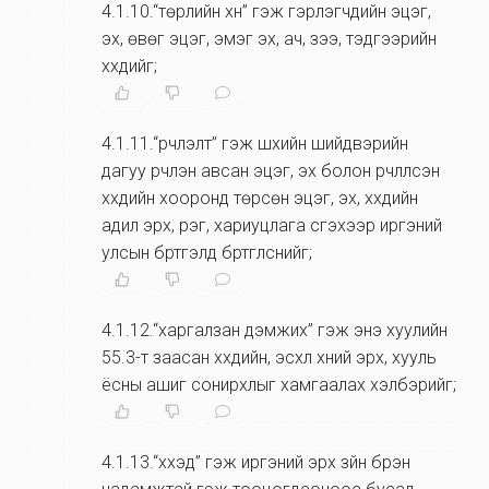
4.1.10.“төрлийн хүн” гэж гэрлэгчдийн эцэг,
эх, өвөг эцэг, эмэг эх, ач, зээ, тэдгээрийн
хүүхдийг;
4.1.11.“үрчлэлт” гэж шүүхийн шийдвэрийн
дагуу үрчлэн авсан эцэг, эх болон үрчлүүлсэн
хүүхдийн хооронд төрсөн эцэг, эх, хүүхдийн
адил эрх, үүрэг, хариуцлага үүсгэхээр иргэний
улсын бүртгэлд бүртгүүлснийг;
4.1.12.“харгалзан дэмжих” гэж энэ хуулийн
55.3-т заасан хүүхдийн, эсхүл хүний эрх, хууль
ёсны ашиг сонирхлыг хамгаалах хэлбэрийг;
4.1.13.“хүүхэд” гэж иргэний эрх зүйн бүрэн