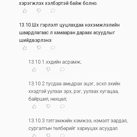
хэрэгжүүлэх хэлбэртэй байж болно.
13.10.Шүүх гэрлэлт цуцлахдаа нэхэмжлэлийн
шаардлагаас үл хамааран дараах асуудлыг
шийдвэрлэнэ:
13.10.1.хүүхдийн асрамж;
13.10.2.тусдаа амьдрах эцэг, эсхүл эхийн
хүүхэдтэй уулзах эрх, үүрэг, уулзах хугацаа,
байршил, нөхцөл;
13.10.3.тэтгэмжийн хэмжээ, нэмэлт зардал,
сургалтын төлбөрийг хариуцах асуудал.