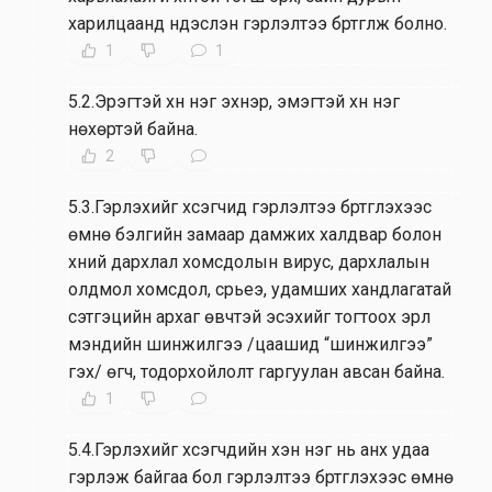
харилцаанд үндэслэн гэрлэлтээ бүртгүүлж болно.
1
1
5.2.Эрэгтэй хүн нэг эхнэр, эмэгтэй хүн нэг
нөхөртэй байна.
2
5.3.Гэрлэхийг хүсэгчид гэрлэлтээ бүртгүүлэхээс
өмнө бэлгийн замаар дамжих халдвар болон
хүний дархлал хомсдолын вирус, дархлалын
олдмол хомсдол, сүрьеэ, удамших хандлагатай
сэтгэцийн архаг өвчтэй эсэхийг тогтоох эрүүл
мэндийн шинжилгээ /цаашид “шинжилгээ”
гэх/ өгч, тодорхойлолт гаргуулан авсан байна.
1
5.4.Гэрлэхийг хүсэгчдийн хэн нэг нь анх удаа
гэрлэж байгаа бол гэрлэлтээ бүртгүүлэхээс өмнө