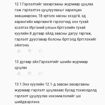
12.1.Гэрлэлтийг захиргааны журмаар цуцлах
гэж гэрлэлтээ цуцлуулахыг харилцан
зөвшөөрсөн, 18 хүртэлх насны хүүхэдгүй, эд
хөрөнгийн маргаангүй гэрлэгчид энэ тухай
хүсэлтээ Иргэний улсын бүртгэлийн тухай
хуулийн 8 дугаар зүйлд заасны дагуу гаргаж,
гэрлэлт дуусгавар болсны бүртгэлд бүртгүүлэхийг
ойлгоно.
13 дугаар зүйл.Гэрлэлтийг шүүхийн журмаар
цуцлах
13.1.Энэ хуулийн 12.1-д заасан захиргааны
журмаар гэрлэлт цуцлахаас бусад тохиолдолд
гэрлэлт цуцлуулах нэхэмжлэлийг шүүх
шийдвэрлэнэ.