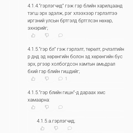
4.1.4.“гэрлэгчид” гэж гэр бүлийн харилцаанд
тэгш эрх эдэлж, үүрэг хүлээхээр гэрлэлтээ
иргэний улсын бүртгэлд бүртгүүлсэн нөхөр,
эхнэрийг;
4.1.5.“гэр бүл” гэж гэрлэлт, төрөлт, үрчлэлтийн
үр дүнд эд хөрөнгийн болон эд хөрөнгийн бус
эрх, үүргээр холбогдсон хамтын амьдрал
бүхий гэр бүлийн гишүүдийг;
1
4.1.5.“гэр бүлийн гишүүн”-д дараах хүмүүс
хамаарна:
4.1.5.а.гэрлэгчид;