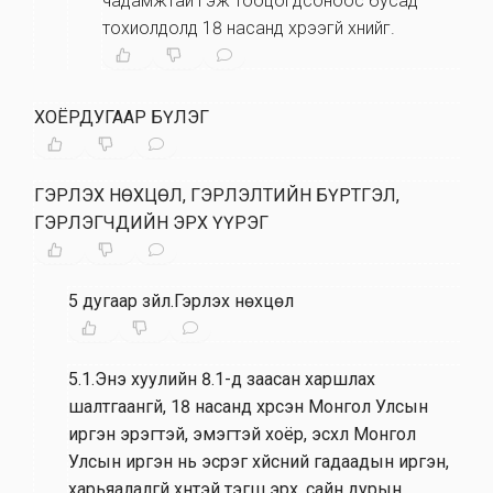
чадамжтай гэж тооцогдсоноос бусад
тохиолдолд 18 насанд хүрээгүй хүнийг.
ХОЁРДУГААР БҮЛЭГ
ГЭРЛЭХ НӨХЦӨЛ, ГЭРЛЭЛТИЙН БҮРТГЭЛ,
ГЭРЛЭГЧДИЙН ЭРХ ҮҮРЭГ
5 дугаар зүйл.Гэрлэх нөхцөл
5.1.Энэ хуулийн 8.1-д заасан харшлах
шалтгаангүй, 18 насанд хүрсэн Монгол Улсын
иргэн эрэгтэй, эмэгтэй хоёр, эсхүл Монгол
Улсын иргэн нь эсрэг хүйсний гадаадын иргэн,
харьяалалгүй хүнтэй тэгш эрх, сайн дурын