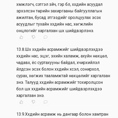
хүмүүжүүлэгч, сэтгэл зүйч, гэр бүл, хүүхдийн асуудал
эрхэлсэн төрийн захиргааны байгууллагын
ажилтан, бусад этгээдийг оролцуулах эсэх
асуудлыг тухайн хүүхдийн нас, хөгжлийн
онцлогийг харгалзан шүүх шийдвэрлэнэ.
13.8.Шүүх хүүхдийн асрамжийг шийдвэрлэхдээ
хүүхдийн нас, эцэг, эхийн халамж, ахуйн нөхцөл,
чадавх, ёс суртахууны байдал, хүчирхийлэл
үйлдсэн эсэх болон хүүхдийн хүсэл, сонирхол,
сурах, хөгжих тааламжтай нөхцөлийг харгалзан
үзнэ. Талууд хүүхдийн асрамжийг тохиролцсон
бол шүүх хүүхдийн асрамжийг шийдвэрлэхдээ
харгалзан үзнэ.
13.9.Хүүхдийн асрамж нь дангаар болон хамтран