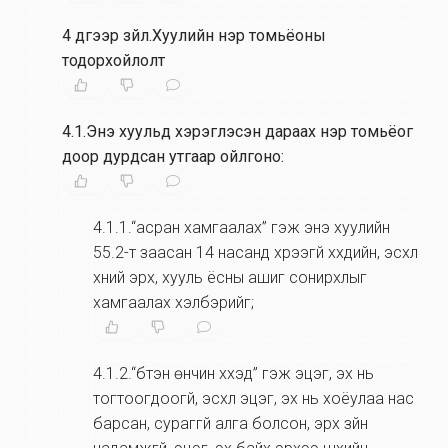
4 дүгээр зүйл.Хуулийн нэр томьёоны
тодорхойлолт
4.1.Энэ хуульд хэрэглэсэн дараах нэр томьёог
доор дурдсан утгаар ойлгоно:
4.1.1.“асран хамгаалах” гэж энэ хуулийн
55.2-т заасан 14 насанд хүрээгүй хүүхдийн, эсхүл
хүний эрх, хууль ёсны ашиг сонирхлыг
хамгаалах хэлбэрийг;
4.1.2.“бүтэн өнчин хүүхэд” гэж эцэг, эх нь
тогтоогдоогүй, эсхүл эцэг, эх нь хоёулаа нас
барсан, сураггүй алга болсон, эрх зүйн