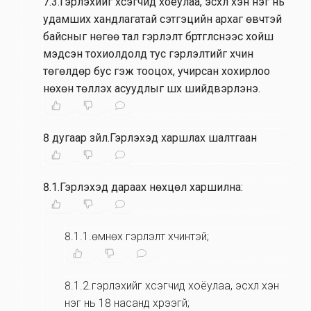
7.3.Гэрлэхийг хүсэгчид хоёулаа, эсхүл хэн нэг нь
удамших хандлагатай сэтгэцийн архаг өвчтэй
байсныг нөгөө тал гэрлэлт бүртгүүлснээс хойш
мэдсэн тохиолдолд тус гэрлэлтийг хүчин
төгөлдөр бус гэж тооцох, учирсан хохирлоо
нөхөн төлүүлэх асуудлыг шүүх шийдвэрлэнэ.
8 дугаар зүйл.Гэрлэхэд харшлах шалтгаан
8.1.Гэрлэхэд дараах нөхцөл харшилна:
8.1.1.өмнөх гэрлэлт хүчинтэй;
8.1.2.гэрлэхийг хүсэгчид хоёулаа, эсхүл хэн
нэг нь 18 насанд хүрээгүй;