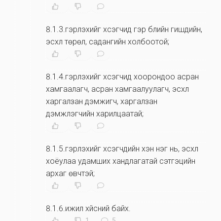
8.1.3.гэрлэхийг хүсэгчид гэр бүлийн гишүүдийн,
эсхүл төрөл, садангийн холбоотой;
8.1.4.гэрлэхийг хүсэгчид хоорондоо асран
хамгаалагч, асран хамгаалуулагч, эсхүл
харгалзан дэмжигч, харгалзан
дэмжүүлэгчийн харилцаатай;
8.1.5.гэрлэхийг хүсэгчдийн хэн нэг нь, эсхүл
хоёулаа удамших хандлагатай сэтгэцийн
архаг өвчтэй;
8.1.6.ижил хүйсний байх.
1
5