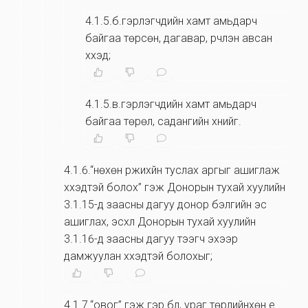
4.1.5.б.гэрлэгчдийн хамт амьдарч
байгаа төрсөн, дагавар, үрчлэн авсан
хүүхэд;
4.1.5.в.гэрлэгчдийн хамт амьдарч
байгаа төрөл, садангийн хүнийг.
4.1.6.“нөхөн үржихүйн туслах аргыг ашиглаж
хүүхэдтэй болох” гэж Донорын тухай хуулийн
3.1.15-д заасны дагуу донор бэлгийн эс
ашиглах, эсхүл Донорын тухай хуулийн
3.1.16-д заасны дагуу тээгч эхээр
дамжуулан хүүхэдтэй болохыг;
4.1.7.“овог” гэж гэр бүл, ураг төрлийнхөн үе