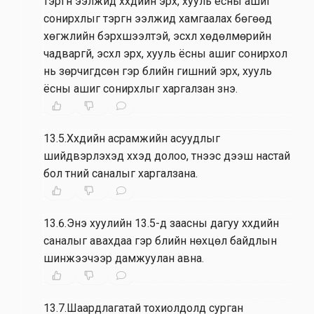
тэргүүн ээлжид хүүхдийн эрх, хууль ёсны ашиг
сонирхлыг тэргүүн ээлжид хамгаалах бөгөөд
хөгжлийн бэрхшээлтэй, эсхүл хөдөлмөрийн
чадваргүй, эсхүл эрх, хууль ёсны ашиг сонирхол
нь зөрчигдсөн гэр бүлийн гишүүний эрх, хууль
ёсны ашиг сонирхлыг харгалзан үзнэ.
13.5.Хүүхдийн асрамжийн асуудлыг
шийдвэрлэхэд хүүхэд долоо, түүнээс дээш настай
бол түүний саналыг харгалзана.
13.6.Энэ хуулийн 13.5-д заасны дагуу хүүхдийн
саналыг авахдаа гэр бүлийн нөхцөл байдлын
шинжээчээр дамжуулан авна.
13.7.Шаардлагатай тохиолдолд сурган