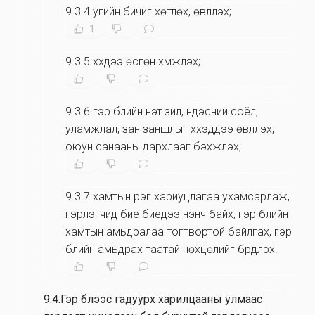
9.3.4.угийн бичиг хөтлөх, өвлүүлэх;
1
9.3.5.хүүхдээ өсгөн хүмүүжүүлэх;
9.3.6.гэр бүлийн үнэт зүйл, үндэсний соёл,
уламжлал, зан заншлыг хүүхэддээ өвлүүлэх,
оюун санааны дархлааг бэхжүүлэх;
9.3.7.хамтын үүрэг хариуцлагаа ухамсарлаж,
гэрлэгчид бие биедээ үнэнч байх, гэр бүлийн
хамтын амьдралаа тогтвортой байлгах, гэр
бүлийн амьдрах таатай нөхцөлийг бүрдүүлэх.
9.4.Гэр бүлээс гадуурх харилцааны улмаас