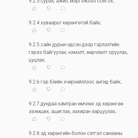
9.2.3.сурах, ажил, мэргэжлээ сонгох;
9.2.4.хуваарьт хөрөнгөтэй байх;
9.2.5.сайн дурын үндсэн дээр гэрлэлтийн
гэрээ байгуулах, нэмэлт, өөрчлөлт оруулах,
цуцлах;
9.2.6.гэр бүлийн хүчирхийллээс ангид байх;
9.2.7.дундаа хамтран өмчлөх эд хөрөнгөө
эзэмших, ашиглах, захиран зарцуулах;
9.2.8.эд хөрөнгийн болон сэтгэл санааны