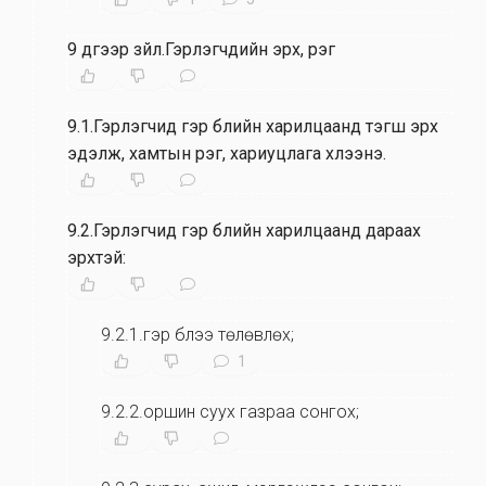
9 дүгээр зүйл.Гэрлэгчдийн эрх, үүрэг
9.1.Гэрлэгчид гэр бүлийн харилцаанд тэгш эрх
эдэлж, хамтын үүрэг, хариуцлага хүлээнэ.
9.2.Гэрлэгчид гэр бүлийн харилцаанд дараах
эрхтэй:
9.2.1.гэр бүлээ төлөвлөх;
1
9.2.2.оршин суух газраа сонгох;