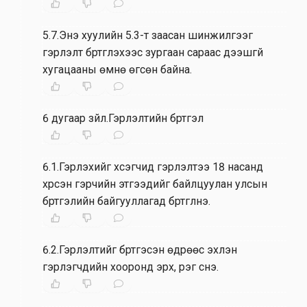
5.7.Энэ хуулийн 5.3-т заасан шинжилгээг
гэрлэлт бүртгүүлэхээс зургаан сараас дээшгүй
хугацааны өмнө өгсөн байна.
6 дугаар зүйл.Гэрлэлтийн бүртгэл
6.1.Гэрлэхийг хүсэгчид гэрлэлтээ 18 насанд
хүрсэн гэрчийн этгээдийг байлцуулан улсын
бүртгэлийн байгууллагад бүртгүүлнэ.
6.2.Гэрлэлтийг бүртгэсэн өдрөөс эхлэн
гэрлэгчдийн хооронд эрх, үүрэг үүснэ.