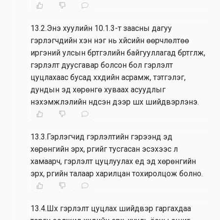
13.2.Энэ хуулийн 10.1.3-т заасны дагуу
гэрлэгчдийн хэн нэг нь хүйсийн өөрчлөлтөө
иргэний улсын бүртгэлийн байгууллагад бүртгүүлж,
гэрлэлт дуусгавар болсон бол гэрлэлт
цуцлахаас бусад хүүхдийн асрамж, тэтгэлэг,
дундын эд хөрөнгө хуваах асуудлыг
нэхэмжлэлийн үндсэн дээр шүүх шийдвэрлэнэ.
13.3.Гэрлэгчид гэрлэлтийн гэрээнд эд
хөрөнгийн эрх, үүргийг тусгасан эсэхээс үл
хамаарч, гэрлэлт цуцлуулах үед эд хөрөнгийн
эрх, үүргийн талаар харилцан тохиролцож болно.
13.4.Шүүх гэрлэлт цуцлах шийдвэр гаргахдаа