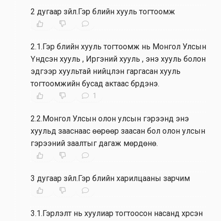
2 дугаар зүйл.Гэр бүлийн хууль тогтоомж
2.1.Гэр бүлийн хууль тогтоомж нь Монгол Улсын
Үндсэн хууль , Иргэний хууль , энэ хууль болон
эдгээр хуультай нийцүүлэн гаргасан хууль
тогтоомжийн бусад актаас бүрдэнэ.
1
2.2.Монгол Улсын олон улсын гэрээнд энэ
хуульд зааснаас өөрөөр заасан бол олон улсын
гэрээний заалтыг дагаж мөрдөнө.
3 дугаар зүйл.Гэр бүлийн харилцааны зарчим
3.1.Гэрлэлт нь хуулиар тогтоосон насанд хүрсэн