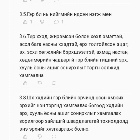
3.5.Гэр бүл нь нийгмийн үндсэн нэгж мөн.
1
1
3.6.Төр хүүхэд, жирэмсэн болон хөхүүл эмэгтэй,
эсхүл бага насны хүүхэдтэй, өрх толгойлсон эцэг,
эх, эсхүл хөгжлийн бэрхшээлтэй, ахмад настан,
хөдөлмөрийн чадваргүй гэр бүлийн гишүүний эрх,
хууль ёсны ашиг сонирхлыг тэргүүн ээлжид
хамгаална.
3.8.Шүүх хүүхдийн гэр бүлийн орчинд өсөн хүмүүжих
эрхийг нэн тэргүүнд хамгаалах бөгөөд хүүхдийн
эрх, хууль ёсны ашиг сонирхлыг хамгаалах
зорилгоор зайлшгүй шаардлагатай тохиолдолд
энэ эрхийг хязгаарлаж болно.