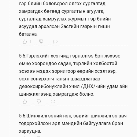
гэр бүлийн боловсрол олгох сургалтад
хамрагдах бөгөөд сургалтын агуулга,
сургалтад хамруулах журмыг гэр бүлийн
асуудал эрхэлсэн Засгийн газрын гишүүн
батална.
1
5.5.Гэрлэхийг хүсэгчид гэрлэлтээ бүртгүүлэхээс
өмнө хоорондоо садан, төрлийн холбоотой
эсэхээ мэдэх зорилгоор өөрийн хүсэлтээр,
эсхүл сонирхогч талын шаардлагаар
дезоксирибонуклейн хүчил /ДНХ/-ийн удам зүйн
шинжилгээнд хамрагдаж болно.
5.6.Шинжилгээний үнэн, зөвийг шинжилгээ авч
тодорхойлсон эрүүл мэндийн байгууллага бүрэн
хариуцна.