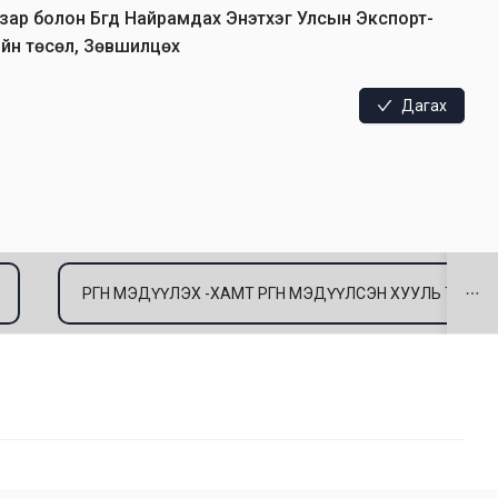
азар болон Бүгд Найрамдах Энэтхэг Улсын Экспорт-
йн төсөл, Зөвшилцөх
Дагах
ӨРГӨН МЭДҮҮЛЭХ -ХАМТ ӨРГӨН МЭДҮҮЛСЭН ХУУЛЬ ТОГТО