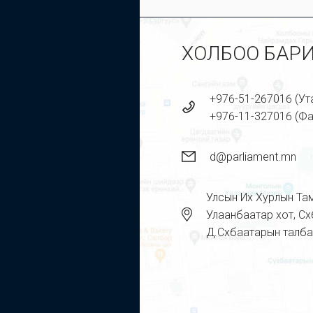
ХОЛБОО БАР
+976-51-267016 (Ут
+976-11-327016 (Фа
d@parliament.mn
Улсын Их Хурлын Та
Улаанбаатар хот, Сүх
Д.Сүхбаатарын талба