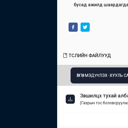
бусад ажилд шаардагдах
ТӨСЛИЙН ФАЙЛУУД
ӨРГӨН МЭДҮҮЛЭХ -ХУУЛЬ 
Зөвшилцөх тухай алб
(
Газрын тос боловсруулах