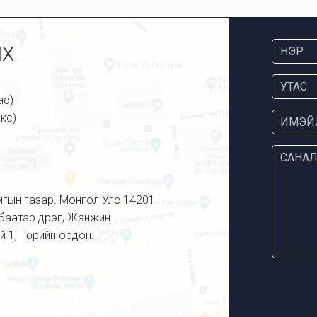
ИХ
ас)
кс)
мгын газар. Монгол Улс 14201
баатар дүүрэг, Жанжин
й 1, Төрийн ордон.