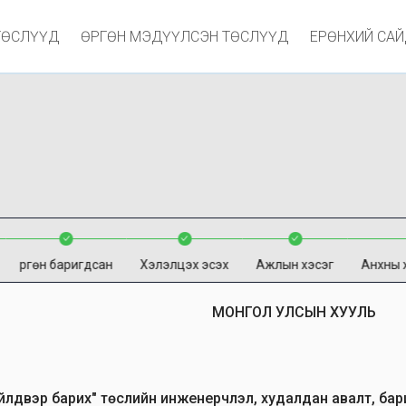
ТӨСЛҮҮД
ӨРГӨН МЭДҮҮЛСЭН ТӨСЛҮҮД
ЕРӨНХИЙ СА
Өргөн баригдсан
Хэлэлцэх эсэх
Ажлын хэсэг
Анхны 
МОНГОЛ УЛСЫН ХУУЛЬ
үйлдвэр барих" төслийн инженерчлэл, худалдан авалт, бар