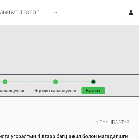
ЙДЫН МЭДЭЭЛЭЛ
хэлэлцүүлэг
Эцсийн хэлэлцүүлэг
Батлах
УЛААНБААТАР
илга угсралтын 4 дүгээр багц ажил болон магадалшгүй