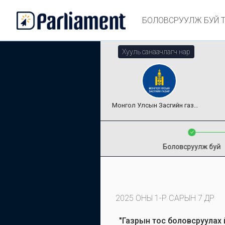
БОЛОВСРУУЛЖ БУЙ 
Хууль санаачлагч нар
Монгол Улсын Засгийн газар
Боловсруулж буй
2025 ОНЫ 1-Р САРЫН 7 ӨДӨР
"Газрын тос боловсруулах 