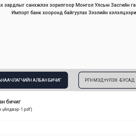
 зардлыг санхүүжүүлэх зорилгоор Монгол Улсын Засгийн г
Импорт банк хооронд байгуулах Зээлийн хэлэлцээри
САНААЧЛАГЧИЙН АЛБАН БИЧИГ
ӨРГӨН МЭДҮҮЛЭХ -БУСАД
ан бичиг
 үйлдвэр-1.pdf
)