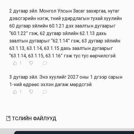
2 дугаар зүйл
.
Монгол Улсын Засаг захиргаа, нутаг
дэвсгэрийн нэгж, түүний удирдлагын тухай хуулийн
60 дугаар зүйлийн 60.1.21 дэх заалтын дугаарыг
“60.1.22” гэж, 62 дугаар зүйлийн 62.1.13 дахь
заалтын дугаарыг “62.1.14” гэж, 63 дугаар зүйлийн
63.1.13, 63.1.14, 63.1.15 дахь заалтын дугаарыг
“63.1.14, 63.1.15, 63.1.16” гэж тус тус өөрчилсүгэй.
1
3 дугаар зүйл
.
Энэ хуулийг 2027 оны 1 дүгээр сарын
1-ний өдрөөс эхлэн дагаж мөрдсүгэй.
1
ТӨСЛИЙН ФАЙЛУУД