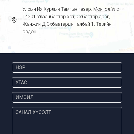
Улсын Их Хурлын Тамгын газар. Монгол Улс
14201 Улаанбаатар хот, Сүхбаатар дүүрэг,
Жанжин Д.Сүхбаатарын талбай 1, Төрийн
ордон.