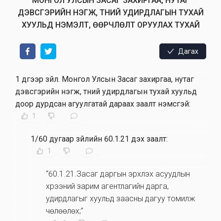
МОНГОЛ УЛСЫН ЗАСАГ ЗАХИРГАА, НУТАГ
ДЭВСГЭРИЙН НЭГЖ, ТҮҮНИЙ УДИРДЛАГЫН ТУХАЙ
ХУУЛЬД НЭМЭЛТ, ӨӨРЧЛӨЛТ ОРУУЛАХ ТУХАЙ
Дагах
1 дүгээр зүйл
.
Монгол Улсын Засаг захиргаа, нутаг
дэвсгэрийн нэгж, түүний удирдлагын тухай хуульд
доор дурдсан агуулгатай дараах заалт нэмсүгэй:
1
1/60 дугаар зүйлийн 60.1.21 дэх заалт:
1
“60.1.21.Засаг даргын эрхлэх асуудлын
хүрээний зарим агентлагийн дарга,
удирдлагыг хуульд заасны дагуу томилж
чөлөөлөх;”