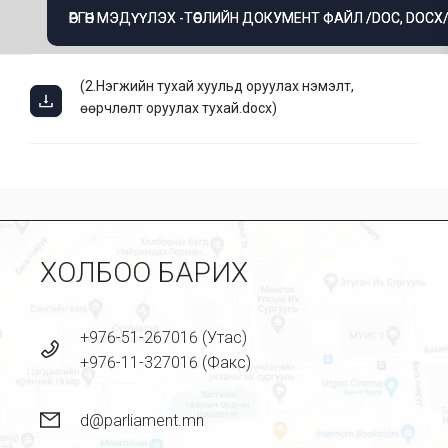
ӨРГӨН МЭДҮҮЛЭХ -ТӨСЛИЙН ДОКУМЕНТ ФАЙЛ /DOC, DOCX
(
2.Нэгжийн тухай хуульд оруулах нэмэлт,
өөрчлөлт оруулах тухай.docx
)
ХОЛБОО БАРИХ
+976-51-267016 (Утас)
+976-11-327016 (Факс)
d@parliament.mn