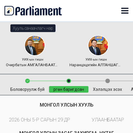
Хууль санаачлагч нар
УИХ-ын гишүүн
УИХ-ын гишүүн
Очирбатын
АМГАЛАНБААТАР
Наранцэцэгийн
АЛТАНШАГАЙ
Боловсруулж буй
Өргөн баригдсан
Хэлэлцэх эсэх
МОНГОЛ УЛСЫН ХУУЛЬ
2026 ОНЫ 5-Р САРЫН 29 ӨДӨР
УЛААНБААТАР