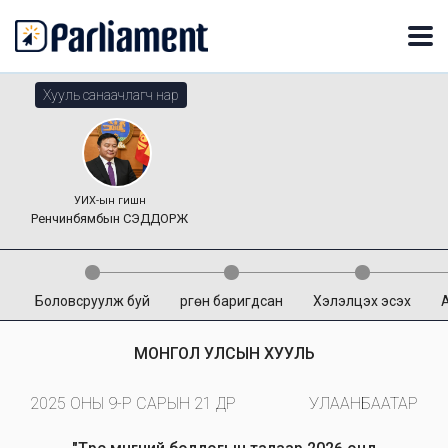
Хууль санаачлагч нар
УИХ-ын гишүүн
Ренчинбямбын
СЭДДОРЖ
Боловсруулж буй
Өргөн баригдсан
Хэлэлцэх эсэх
МОНГОЛ УЛСЫН ХУУЛЬ
2025 ОНЫ 9-Р САРЫН 21 ӨДӨР
УЛААНБААТАР