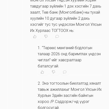
Монгол Улсын Үндсэн хуулийн Хорин
тавдугаар зүйлийн 1 дэх хэсгийн 7 дахь
заалт, Төв банк (Монголбанк)-ны тухай
хуулийн 10 дугаар зүйлийн 2 дахь
хэсгийг тус тус үндэслэн Монгол Улсын
Их Хурлаас ТОГТООХ нь:
1
.
“Төрөөс мөнгөний бодлогын
талаар 2026 онд баримтлах үндсэн
чиглэл”-ийг хавсралтаар
баталсугай.
2
.
Энэ тогтоолын биелэлтэд хяналт
тавьж ажиллахыг Монгол Улсын Их
Хурлын Эдийн засгийн байнгын
хороо /Р.Сэддорж/-нд үүрэг
болгосугай.