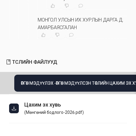
МОНГОЛ УЛСЫН ИХ ХУРЛЫН ДАРГА Д.
АМАРБАЯСГАЛАН
ТӨСЛИЙН ФАЙЛУУД
ӨРГӨН МЭДҮҮЛЭХ -ӨРГӨН МЭДҮҮЛСЭН ТӨСЛИЙН ЦАХИМ ЭХ 
Цахим эх хувь
(
Мөнгөний бодлого-2026.pdf
)