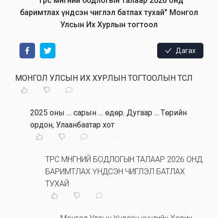
"Төрөөс мөнгөний бодлогын талаар 2026 онд
баримтлах үндсэн чиглэл батлах тухай" Монгол
Улсын Их Хурлын тогтоол
Дагах
МОНГОЛ УЛСЫН ИХ ХУРЛЫН ТОГТООЛЫН ТӨСӨЛ
2025 оны … сарын … өдөр
.
Дугаар ... Төрийн
ордон, Улаанбаатар хот
ТӨРӨӨС МӨНГӨНИЙ БОДЛОГЫН ТАЛААР 2026 ОНД
БАРИМТЛАХ ҮНДСЭН ЧИГЛЭЛ БАТЛАХ
ТУХАЙ