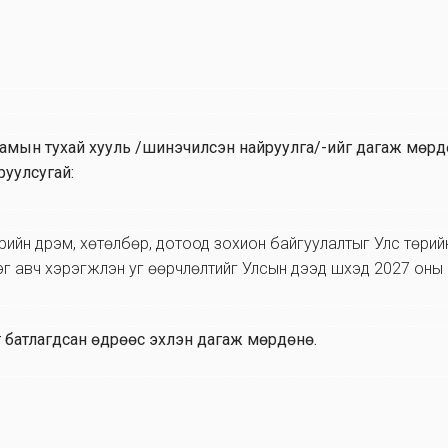
н намын тухай хууль /шинэчилсэн найруулга/-ийг дагаж мөрд
руулсугай:
өрийн дүрэм, хөтөлбөр, дотоод зохион байгуулалтыг Улс төри
г авч хэрэгжүүлэн уг өөрчлөлтийг Улсын дээд шүүхэд 2027 оны 0
йг батлагдсан өдрөөс эхлэн дагаж мөрдөнө.