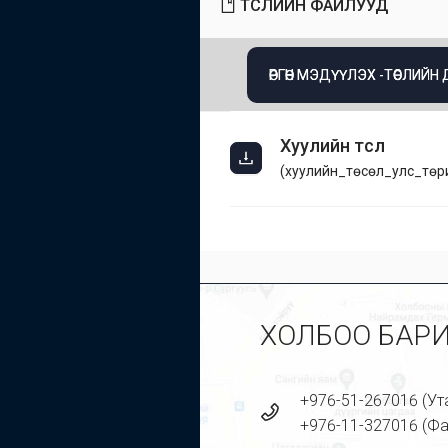
ТӨСЛИЙН ФАЙЛУУД
ӨРГӨН МЭДҮҮЛЭХ -ТӨСЛИЙН
Хуулийн төсөл
(
хуулийн_төсөл_улс_төр
ХОЛБОО БАР
+976-51-267016 (Ут
+976-11-327016 (Фа