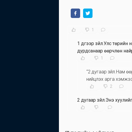
1
1 дүгээр зүйл.Улс төрий
дурдсанаар өөрчлөн най
1
“2 дугаар зүйл.Нам ө
нийцүүлэх арга хэмжээ
2
2 дугаар зүйл.Энэ хуули