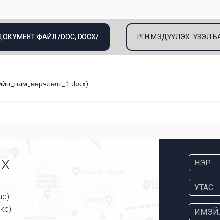
 ДОКУМЕНТ ФАЙЛ /DOC, DOCX/
ӨРГӨН МЭДҮҮЛЭХ -ҮЗЭЛ
ийн_нам_өөрчлөлт_1.docx
)
ИХ
ас)
кс)