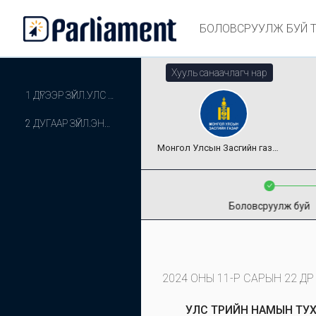
БОЛОВСРУУЛЖ БУЙ 
Хууль санаачлагч нар
1 ДҮГЭЭР ЗҮЙЛ.УЛС ТӨРИЙН НАМЫН ТУХАЙ ХУУЛЬ /ШИНЭЧИЛСЭН НАЙРУУЛГА/-ИЙГ ДАГАЖ МӨРДӨХ ЖУРМЫН ТУХАЙ ХУУЛИЙН 2 ДУГААР ЗҮЙЛИЙГ ДООР ДУРДСАНААР ӨӨРЧЛӨН НАЙРУУЛСУГАЙ:
2 ДУГААР ЗҮЙЛ.ЭНЭ ХУУЛИЙГ БАТЛАГДСАН ӨДРӨӨС ЭХЛЭН ДАГАЖ МӨРДӨНӨ.
Монгол Улсын Засгийн газар
Боловсруулж буй
2024 ОНЫ 11-Р САРЫН 22 ӨДӨР
УЛС ТӨРИЙН НАМЫН ТУХ