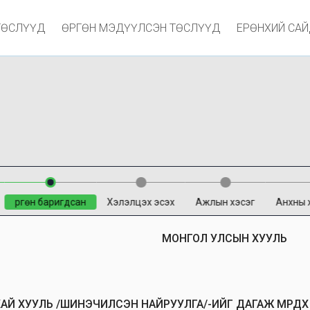
ТӨСЛҮҮД
ӨРГӨН МЭДҮҮЛСЭН ТӨСЛҮҮД
ЕРӨНХИЙ СА
Өргөн баригдсан
Хэлэлцэх эсэх
Ажлын хэсэг
Анхны 
МОНГОЛ УЛСЫН ХУУЛЬ
АЙ ХУУЛЬ /ШИНЭЧИЛСЭН НАЙРУУЛГА/-ИЙГ ДАГАЖ МӨРДӨХ 