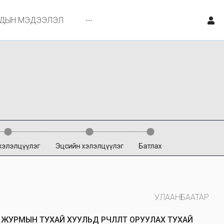
ЙДЫН МЭДЭЭЛЭЛ
хэлэлцүүлэг
Эцсийн хэлэлцүүлэг
Батлах
УЛААНБААТАР
ЖУРМЫН ТУХАЙ ХУУЛЬД ӨӨРЧЛӨЛТ ОРУУЛАХ ТУХАЙ