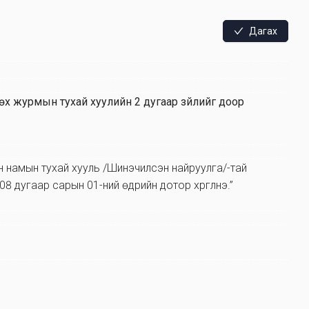
Дагах
өх журмын тухай хуулийн 2 дугаар зүйлийг доор
йн намын тухай хууль /Шинэчилсэн найруулга/-тай
8 дугаар сарын 01-ний өдрийн дотор хүргүүлнэ.”