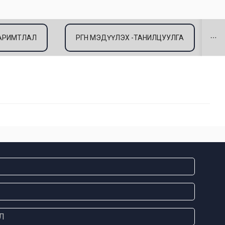
 БАРИМТЛАЛ
ӨРГӨН МЭДҮҮЛЭХ -ТАНИЛЦУУЛГА