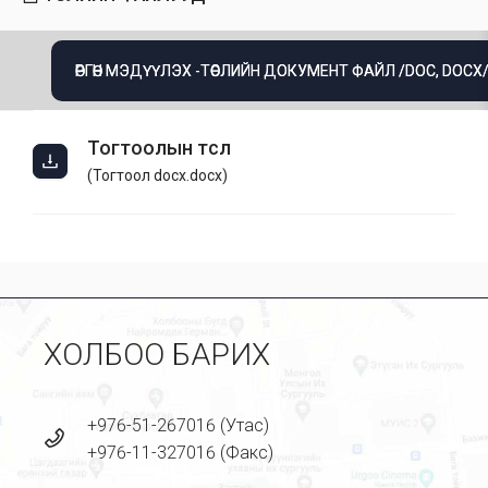
ӨРГӨН МЭДҮҮЛЭХ -ТӨСЛИЙН ДОКУМЕНТ ФАЙЛ /DOC, DOCX
Тогтоолын төсөл
(
Тогтоол docx.docx
)
ХОЛБОО БАРИХ
+976-51-267016 (Утас)
+976-11-327016 (Факс)