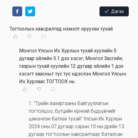
Дагах
Тогтоолын хавсралтад нэмэлт оруулах тухай
Монгол Улсын Их Хурлын тухай хуулийн 5
дугаар зүйлийн 5.1 дэх хэсэг, Монгол Засгийн
газрын тухай хуулийн 12 дугаар зүйлийн 1 дэх
хэсэгт заасныг тус тус үндэслэн Монгол Улсын
Их Хурлаас ТОГТООХ нь:
1. “Төрийн захиргааны байгууллагын
тогтолцоо, бүтцийн ерөнхий бүдүүвчийг
шинэчлэн батлах тухай” Улсын Их Хурлын
2024 оны 07 дугаар сарын 10-ны өдрийн 13
дугаар тогтоолын хавсралтаар баталсан