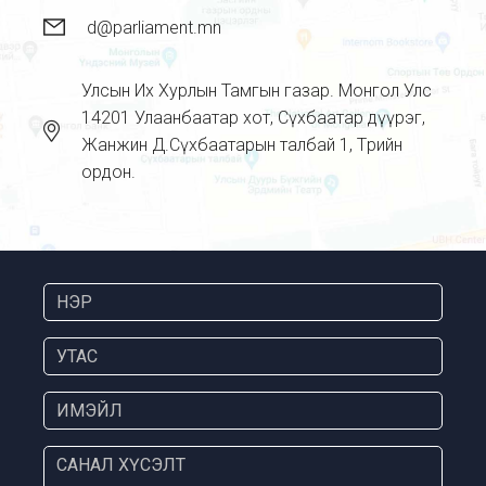
d@parliament.mn
Улсын Их Хурлын Тамгын газар. Монгол Улс
14201 Улаанбаатар хот, Сүхбаатар дүүрэг,
Жанжин Д.Сүхбаатарын талбай 1, Төрийн
ордон.