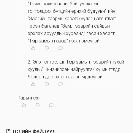
“Төрийн захиргааны байгууллагын
тогтолцоо, бүтцийн ерөнхий бүдүүвч”-ийн
“Засгийн газрын хэрэгжүүлэгч агентлаг”
гэсэн баганад “Зам, тээврийн сайдын
эрхлэх асуудлын хүрээнд” гэсэн хэсэгт
“Төмөр замын газар” гэж нэмсүгэй.
2. Энэ тогтоолыг Төмөр замын тээврийн тухай
хууль /Шинэчилсэн найруулга/ хүчин төгөлдөр
болсон өдрөөс эхлэн даган мөрдсүгэй.
Гарын үсэг
ТӨСЛИЙН ФАЙЛУУД