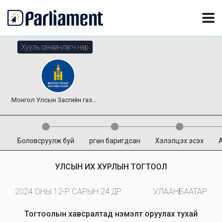
Хууль санаачлагч нар
Монгол Улсын Засгийн газар
Боловсруулж буй
Өргөн баригдсан
Хэлэлцэх эсэх
УЛСЫН ИХ ХУРЛЫН ТОГТООЛ
2024 ОНЫ 12-Р САРЫН 24 ӨДӨР
УЛААНБААТАР
Тогтоолын хавсралтад нэмэлт оруулах тухай