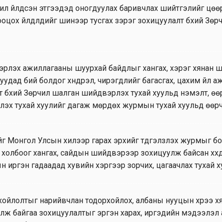
чил үйлдсэн этгээдэд оногдуулах баривчлах шийтгэлийг цөөр
оцох үйлдлүүдийг шинээр тусгах зэрэг зохицуулалт бүхий Зөр
рлэх ажиллагааны шуурхай байдлыг хангах, хэрэг хянан ши
уудад бий болдог хүндрэл, чирэгдлийг багасгах, цахим үйл 
т бүхий Зөрчил шалган шийдвэрлэх тухай хуульд нэмэлт, өөрч
эх тухай хуулийг дагаж мөрдөх журмын тухай хуульд өөрчл
 Монгол Улсын хилээр гарах эрхийг түдгэлзүүлэх журмыг бол
холбоог хангах, сайдын шийдвэрээр зохицуулж байсан хүүхд
 иргэн гадаадад хувийн хэргээр зорчих, цагаачлах тухай х
ойлолтыг нарийвчлан тодорхойлох, албаны нууцын хүрээ х
лж байгаа зохицуулалтыг эргэн харах, иргэдийн мэдээлэл а