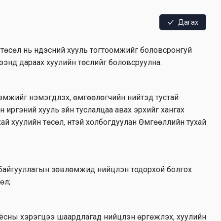
Дагах
н төсөл нь үндэсний хууль тогтоомжийг боловсронгуй
үрээнд дараах хуулийн төслийг боловсруулна.
үртээмжийг нэмэгдүүлэх, өмгөөлөгчийн нийтэд тустай
иргэний хууль зүйн туслалцаа авах эрхийг хангах
хай хуулийн төсөл, үүнтэй холбогдуулан Өмгөөллийн тухай
йн байгууллагын зөвлөмжид нийцүүлэн тодорхой болгох
өл;
ёсны хэрэгцээ шаардлагад нийцүүлэн өргөжүүлэх, хуулийн