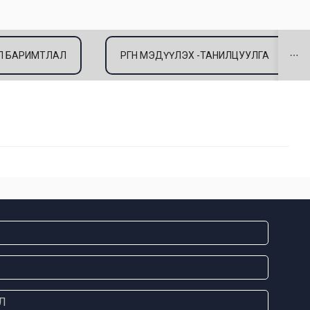
ЭЛ БАРИМТЛАЛ
ӨРГӨН МЭДҮҮЛЭХ -ТАНИЛЦУУЛГА