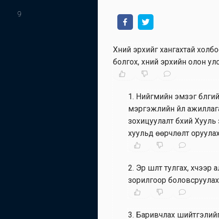
9
Хүний эрхийг хангахтай холб
болгох, хүний эрхийн олон у
1
.
Нийгмийн эмзэг бүлгийн 
мэргэжлийн үйл ажиллага
зохицуулалт бүхий Хууль 
хуульд өөрчлөлт оруулах
2
.
Эрүү шүүлт тулгах, хүч
зорилгоор боловсруулах 
3
.
Баривчлах шийтгэлийг 