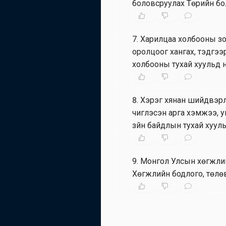
боловсруулах Төрийн бол
7
.
Харилцаа холбооны зо
оролцоог хангах, тэдгэ
холбооны тухай хуульд н
8
.
Хэрэг хянан шийдвэрл
чиглэсэн арга хэмжээ, у
зүйн байдлын тухай хуул
9
.
Монгол Улсын хөгжлийн
Хөгжлийн бодлого, төлөв