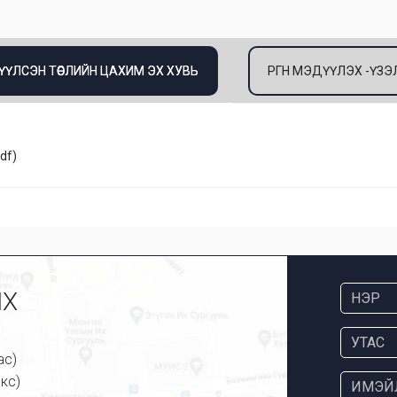
ЭДҮҮЛСЭН ТӨСЛИЙН ЦАХИМ ЭХ ХУВЬ
ӨРГӨН МЭДҮҮЛЭХ -ҮЗ
df
)
ИХ
ас)
кс)