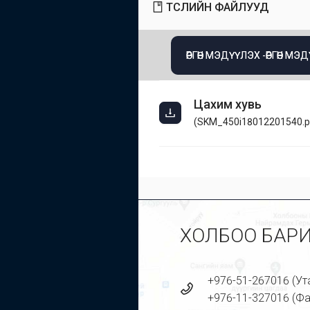
ТӨСЛИЙН ФАЙЛУУД
ӨРГӨН МЭДҮҮЛЭХ -ӨРГӨН М
Цахим хувь
(
SKM_450i18012201540.p
ХОЛБОО БАР
+976-51-267016 (Ут
+976-11-327016 (Фа