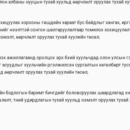
он албаны нууцын тухай хуульд өөрчлөлт оруулах тухай ху
хицуулах хорооны гишүүдийн хараат бус байдлыг хангах, и
эрийг нээлттэй сонгон шалгаруулалтаар томилох зохицуула
эмэлт, өөрчлөлт оруулах тухай хуулийн төсөл;
эх ажиллагаанд оролцох эрх бүхий хуульчдад олон улсын г
г асуудлыг хуульчийн үргэлжилсэн сургалтын хөтөлбөрт тусга
ьд өөрчлөлт оруулах тухай хуулийн төсөл;
 бодлогын баримт бичгүүдийг боловсруулах шаардлагад хүни
лөлт, түүний удирдлагын тухай хуульд нэмэлт оруулах тухай 