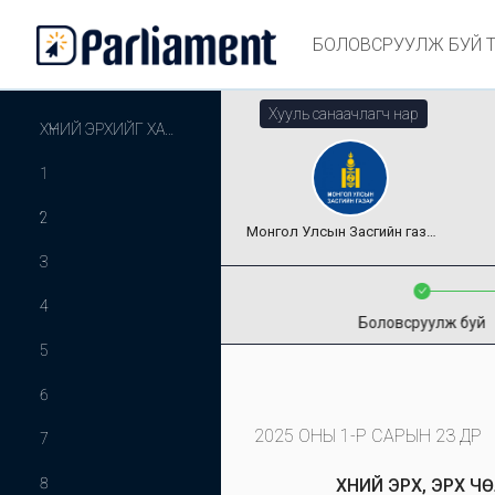
БОЛОВСРУУЛЖ БУЙ 
Хууль санаачлагч нар
ХҮНИЙ ЭРХИЙГ ХАНГАХТАЙ ХОЛБООТОЙ ЗАРИМ ХУУЛЬД НЭМЭЛТ, ӨӨРЧЛӨЛТ ОРУУЛАХ ТУХАЙ ХУУЛИЙН ТӨСӨЛ НЬ ҮНДЭСНИЙ ХУУЛЬ ТОГТООМЖИЙГ БОЛОВСРОНГУЙ БОЛГОХ, ХҮНИЙ ЭРХИЙН ОЛОН УЛСЫН ГЭРЭЭ, КОНВЕНЦОД НИЙЦҮҮЛЭХ ЗОРИЛГОТОЙ. ТУС ЗОРИЛГЫН ХҮРЭЭНД ДАРААХ ХУУЛИЙН ТӨСЛИЙГ БОЛОВСРУУЛНА.
1
2
Монгол Улсын Засгийн газар
3
4
Боловсруулж буй
5
6
2025 ОНЫ 1-Р САРЫН 23 ӨДӨР
7
8
ХҮНИЙ ЭРХ, ЭРХ 