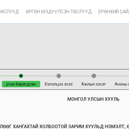
ТӨСЛҮҮД
ӨРГӨН МЭДҮҮЛСЭН ТӨСЛҮҮД
ЕРӨНХИЙ СА
Өргөн баригдсан
Хэлэлцэх эсэх
Ажлын хэсэг
Анхны 
МОНГОЛ УЛСЫН ХУУЛЬ
ЧӨЛӨӨГ ХАНГАХТАЙ ХОЛБООТОЙ ЗАРИМ ХУУЛЬД НЭМЭЛТ,