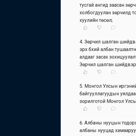
тусгай ангид заасан зөр
холбогдуулан зөрчилд то
хуулийн төсөл;
4
.
Зөрчил шалган шийдвэ
эрх бүхий албан тушаалтн
алдааг засах зохицуулал
Зөрчил шалган шийдвэрл
5
.
Монгол Улсын иргэнийг
байгууллагуудын уялдаа 
зорилготой Монгол Улсын
6
.
Албаны нууцын тодорх
албаны нууцад хамааруу