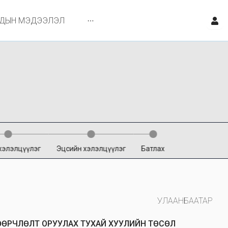
ЙДЫН МЭДЭЭЛЭЛ
хэлэлцүүлэг
Эцсийн хэлэлцүүлэг
Батлах
УЛААНБААТАР
 ӨӨРЧЛӨЛТ ОРУУЛАХ ТУХАЙ ХУУЛИЙН ТӨСӨЛ