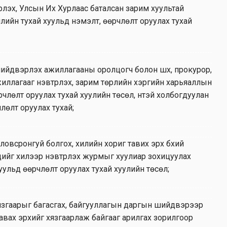
үүлэх, Улсын Их Хурлаас баталсан зарим хуультай
члийн тухай хуульд нэмэлт, өөрчлөлт оруулах тухай
йдвэрлэх ажиллагааны оролцогч болон шүүх, прокурор,
ажиллагааг нэвтрүүлэх, зарим төрлийн хэргийн харьяаллын
лөлт оруулах тухай хуулийн төсөл, үүнтэй холбогдуулан
өлт оруулах тухай;
овсронгуй болгох, хилийн хориг тавих эрх бүхий
ийг хилээр нэвтрүүлэх журмыг хуулиар зохицуулах
уульд өөрчлөлт оруулах тухай хуулийн төсөл;
язгаарыг багасгах, байгууллагын даргын шийдвэрээр
вах эрхийг хязгаарлаж байгааг арилгах зорилгоор