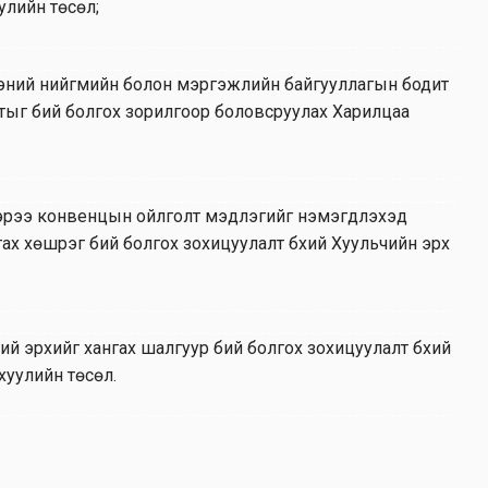
улийн төсөл;
ргэний нийгмийн болон мэргэжлийн байгууллагын бодит
лтыг бий болгох зорилгоор боловсруулах Харилцаа
эрээ конвенцын ойлголт мэдлэгийг нэмэгдүүлэхэд
х хөшүүрэг бий болгох зохицуулалт бүхий Хуульчийн эрх
й эрхийг хангах шалгуур бий болгох зохицуулалт бүхий
хуулийн төсөл.