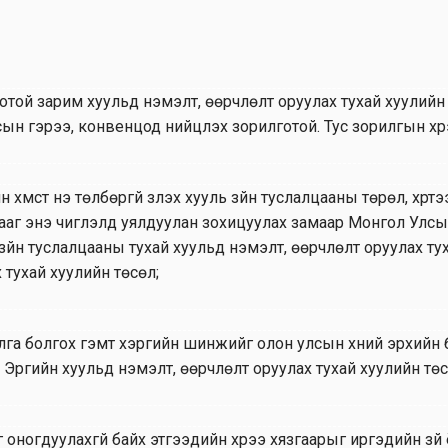
оотой зарим хуульд нэмэлт, өөрчлөлт оруулах тухай хуулий
лсын гэрээ, конвенцод нийцүүлэх зорилготой. Тус зорилгын х
хүмүүст үнэ төлбөргүй үзүүлэх хууль зүйн туслалцааны төрөл, х
аг энэ чиглэлд уялдуулан зохицуулах замаар Монгол Улсын 
зүйн туслалцааны тухай хуульд нэмэлт, өөрчлөлт оруулах ту
 тухай хуулийн төсөл;
ээр алга болгох гэмт хэргийн шинжийг олон улсын хүний эрхи
Эрүүгийн хуульд нэмэлт, өөрчлөлт оруулах тухай хуулийн төс
оногдуулахгүй байх этгээдийн хүрээ хязгаарыг иргэдийн зүй 