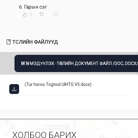
6
.
Гарын үсэг
1
ТӨСЛИЙН ФАЙЛУУД
ӨРГӨН МЭДҮҮЛЭХ -ТӨСЛИЙН ДОКУМЕНТ ФАЙЛ /DOC, DOCX
(
Tur horoo Togtool UIHTG V5.docx
)
ХОЛБОО БАРИХ