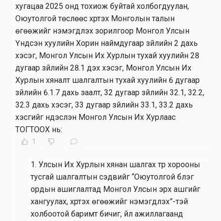
хугацаа 2025 онд тохиож буйтай холбогдуулан,
Оюутолгой төслөөс хүртэх Монголын талын
өгөөжийг нэмэгдүүлэх зорилгоор Монгол Улсын
Үндсэн хуулийн Хорин наймдугаар зүйлийн 2 дахь
хэсэг, Монгол Улсын Их Хурлын тухай хуулийн 28
дугаар зүйлийн 28.1 дэх хэсэг, Монгол Улсын Их
Хурлын хяналт шалгалтын тухай хуулийн 6 дугаар
зүйлийн 6.1.7 дахь заалт, 32 дугаар зүйлийн 32.1, 32.2,
32.3 дахь хэсэг, 33 дугаар зүйлийн 33.1, 33.2 дахь
хэсгийг үндэслэн Монгол Улсын Их Хурлаас
ТОГТООХ нь:
1
1
.
Улсын Их Хурлын хянан шалгах түр хорооны
тусгай шалгалтын сэдвийг “Оюутолгой бүлэг
ордын ашиглалтад Монгол Улсын эрх ашгийг
хангуулах, хүртэх өгөөжийг нэмэгдүүлэх”-тэй
холбоотой баримт бичиг, үйл ажиллагаанд