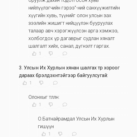
оруулж дахин тодотгосон хувь
нийлүүлэгчийн гэрээ”-ний санхүүжилтийн
хүүгийн хувь, түүнийг олон улсын зах
зээлийн жишигт нийцүүлэн бууруулах
талаар авч хэрэгжүүлсэн арга хэмжээ,
холбогдох үр дагаврыг судлан хяналт
шалгалт хийх, санал, дүгнэлт гаргах.
1
3
.
Улсын Их Хурлын хянан шалгах түр хороог
дараах бүрэлдэхүүнтэйгээр байгуулсугай:
1
Олонхыг төлөөлөн:
1
О.Батнайрамдал Улсын Их Хурлын
гишүүн
1