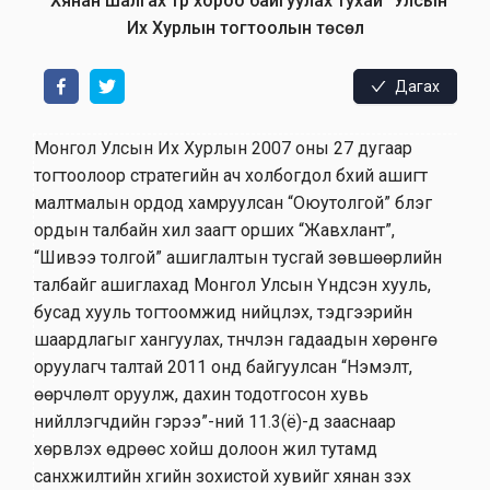
"Хянан шалгах түр хороо байгуулах тухай" Улсын
Их Хурлын тогтоолын төсөл
Дагах
Монгол Улсын Их Хурлын 2007 оны 27 дугаар
тогтоолоор стратегийн ач холбогдол бүхий ашигт
малтмалын ордод хамруулсан “Оюутолгой” бүлэг
ордын талбайн хил заагт орших “Жавхлант”,
“Шивээ толгой” ашиглалтын тусгай зөвшөөрлийн
талбайг ашиглахад Монгол Улсын Үндсэн хууль,
бусад хууль тогтоомжид нийцүүлэх, тэдгээрийн
шаардлагыг хангуулах, түүнчлэн гадаадын хөрөнгө
оруулагч талтай 2011 онд байгуулсан “Нэмэлт,
өөрчлөлт оруулж, дахин тодотгосон хувь
нийлүүлэгчдийн гэрээ”-ний 11.3(ё)-д зааснаар
хөрвүүлэх өдрөөс хойш долоон жил тутамд
санхүүжилтийн хүүгийн зохистой хувийг хянан үзэх