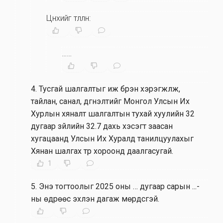
Цөөнхийг төлөөлөн:
……
4
.
Тусгай шалгалтыг иж бүрэн хэрэгжүүлж,
тайлан, санал, дүгнэлтийг Монгол Улсын Их
Хурлын хяналт шалгалтын тухай хуулийн 32
дугаар зүйлийн 32.7 дахь хэсэгт заасан
хугацаанд Улсын Их Хуралд танилцуулахыг
Хянан шалгах түр хороонд даалгасугай.
1
5
.
Энэ тогтоолыг 2025 оны … дугаар сарын ...-
ны өдрөөс эхлэн дагаж мөрдсүгэй.