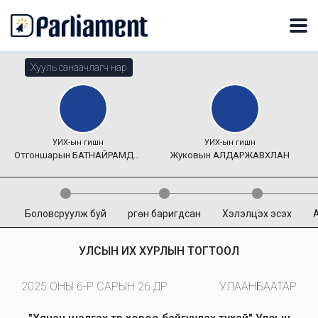
Хууль санаачлагч нар
УИХ-ын гишүүн
УИХ-ын гишүүн
Отгоншарын
БАТНАЙРАМДАЛ
Жуковын
АЛДАРЖАВХЛАН
Боловсруулж буй
Өргөн баригдсан
Хэлэлцэх эсэх
УЛСЫН ИХ ХУРЛЫН ТОГТООЛ
2025 ОНЫ 6-Р САРЫН 26 ӨДӨР
УЛААНБААТАР