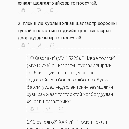
хяналт шалгалт хийхээр тогтоосугай.
1
2
.
Улсын Их Хурлын хянан шалгах түр хорооны
тусгай шалгалтын сэдвийн хүрээ, хязгаарыг
доор дурдсанаар тогтоосугай:
1
1/“Жавхлант” (MV-15225), “Шивээ толгой”
(MV-15226) ашиглалтын тусгай зөвшөөрлийн
талбайн нөөцийг тогтоож, үнэлгээг
тодорхойлсон болон холбогдох бусад
баримтуудад үндэслэн төрийн эзэмшлийн
хувь хэмжээг тогтоохтой холбогдуулан
хяналт шалгалт хийх;
1
2/“Оюутолгой” ХХК-ийн “Нэмэлт, өөрчлөлт