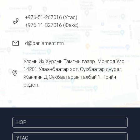
+976-51-267016 (Утас)
+976-11-327016 (Факс)
d@parliament.mn
Улсын Их Хурлын Тамгын газар. Монгол Улс
14201 Улаанбаатар хот, Сүхбаатар дүүрэг,
Жанжин Д.Сүхбаатарын талбай 1, Төрийн
ордон.