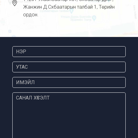
Жанжин Д.Сүхбаатарын талбай 1, Төрийн
ордон.