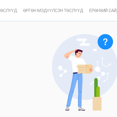
ТӨСЛҮҮД
ӨРГӨН МЭДҮҮЛСЭН ТӨСЛҮҮД
ЕРӨНХИЙ СА