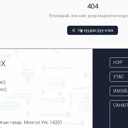
404
Уучлаарай, энэ хаяг дээр мэдээлэл олдсо
Нүүр хуудас руу очих
ИХ
ас)
кс)
мгын газар. Монгол Улс 14201