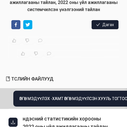
ажиллагааны тайлан, 2022 оны үйл ажиллагааны
системчилсэн үнэлгээний тайлан
Дагах
ТӨСЛИЙН ФАЙЛУУД
ӨРГӨН МЭДҮҮЛЭХ -ХАМТ ӨРГӨН МЭДҮҮЛСЭН ХУУЛЬ ТОГТОО
Үндэсний статистикийн хорооны
2022 оны үйл ажиллагааны тайлан,