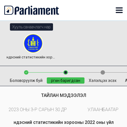
Хууль санаачлагч нар
Үндэсний статистикийн хороо
Боловсруулж буй
Өргөн баригдсан
Хэлэлцэх эсэх
ТАЙЛАН МЭДЭЭЛЭЛ
2023 ОНЫ 3-Р САРЫН 30 ӨДӨР
УЛААНБААТАР
Үндэсний статистикийн хорооны 2022 оны үйл