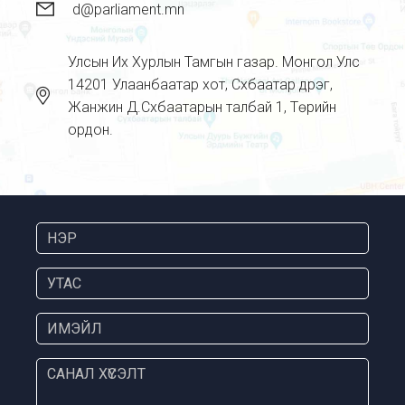
d@parliament.mn
Улсын Их Хурлын Тамгын газар. Монгол Улс
14201 Улаанбаатар хот, Сүхбаатар дүүрэг,
Жанжин Д.Сүхбаатарын талбай 1, Төрийн
ордон.