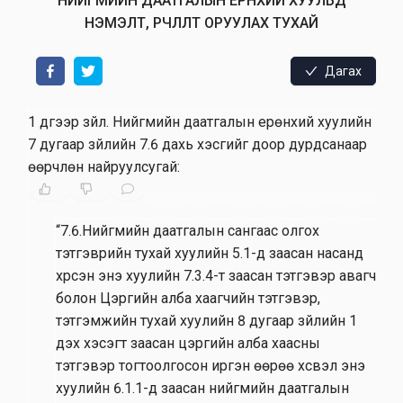
НИЙГМИЙН ДААТГАЛЫН ЕРӨНХИЙ ХУУЛЬД
НЭМЭЛТ, ӨӨРЧЛӨЛТ ОРУУЛАХ ТУХАЙ
Дагах
1 дүгээр зүйл
.
Нийгмийн даатгалын ерөнхий хуулийн
7 дугаар зүйлийн 7.6 дахь хэсгийг доор дурдсанаар
өөрчлөн найруулсугай:
“7.6.Нийгмийн даатгалын сангаас олгох
тэтгэврийн тухай хуулийн 5.1-д заасан насанд
хүрсэн энэ хуулийн 7.3.4-т заасан тэтгэвэр авагч
болон Цэргийн алба хаагчийн тэтгэвэр,
тэтгэмжийн тухай хуулийн 8 дугаар зүйлийн 1
дэх хэсэгт заасан цэргийн алба хаасны
тэтгэвэр тогтоолгосон иргэн өөрөө хүсвэл энэ
хуулийн 6.1.1-д заасан нийгмийн даатгалын