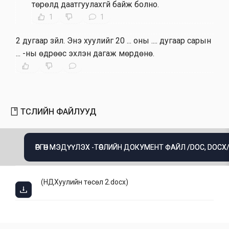
төрөлд даатгуулахгүй байж болно.
1
1
2 дугаар зүйл
.
Энэ хуулийг 20 ... оны .... дугаар сарын
... -ны өдрөөс эхлэн дагаж мөрдөнө.
ТӨСЛИЙН ФАЙЛУУД
ӨРГӨН МЭДҮҮЛЭХ -ТӨСЛИЙН ДОКУМЕНТ ФАЙЛ /DOC, DOCX
(
НДХуулийн төсөл 2.docx
)