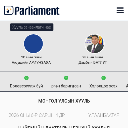
Хууль санаачлагч нар
УИХ-ын гишүүн
УИХ-ын гишүүн
Аюушийн
АРИУНЗАЯА
Дамбын
БАТЛУТ
Боловсруулж буй
Өргөн баригдсан
Хэлэлцэх эсэх
МОНГОЛ УЛСЫН ХУУЛЬ
2026 ОНЫ 6-Р САРЫН 4 ӨДӨР
УЛААНБААТАР