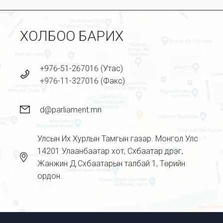
ХОЛБОО БАРИХ
+976-51-267016 (Утас)
+976-11-327016 (Факс)
d@parliament.mn
Улсын Их Хурлын Тамгын газар. Монгол Улс
14201 Улаанбаатар хот, Сүхбаатар дүүрэг,
Жанжин Д.Сүхбаатарын талбай 1, Төрийн
ордон.