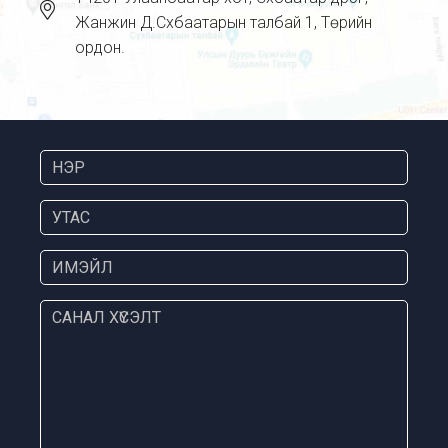
Жанжин Д.Сүхбаатарын талбай 1, Төрийн
ордон.