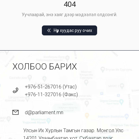
404
Уучлаарай, энэ хаяг дээр мэдээлэл олдсонгүй.
Нүүр хуудас руу очих
ХОЛБОО БАРИХ
+976-51-267016 (Утас)
+976-11-327016 (Факс)
d@parliament.mn
Улсын Их Хурлын Тамгын газар. Монгол Улс
14201 Улаанбаатар хот, Сүхбаатар дүүрэг,