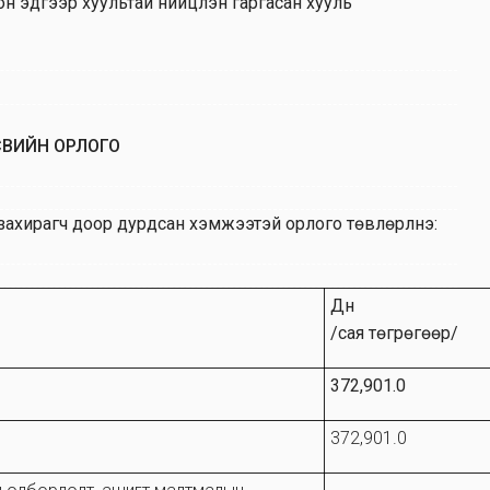
н эдгээр хуультай нийцүүлэн гаргасан хууль
СВИЙН ОРЛОГО
ахирагч доор дурдсан хэмжээтэй орлого төвлөрүүлнэ:
Дүн
/сая төгрөгөөр/
372,901.0
372,901.0