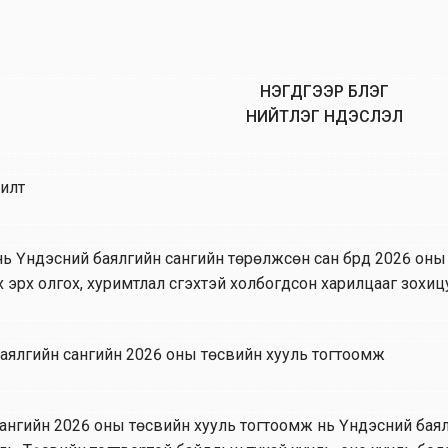
НЭГДҮГЭЭР БҮЛЭГ
НИЙТЛЭГ ҮНДЭСЛЭЛ
илт
нь Үндэсний баялгийн сангийн төрөлжсөн сан бүрд 2026 оны 
 эрх олгох, хуримтлал үүсгэхтэй холбогдсон харилцааг зохи
аялгийн сангийн 2026 оны төсвийн хууль тогтоомж
ангийн 2026 оны төсвийн хууль тогтоомж нь Үндэсний баялг