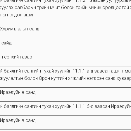
й баялгийн сангийн тухай хуулийн 11.1.2-т заасан уул уурха
уулах салбарын төрийн өмчит болон төрийн өмчийн оролцоотой 
цааны ногдол ашиг
 Хуримтлалын санд
 сайд
н ерөнхий газар
 баялгийн сангийн тухай хуулийн 11.1.1.а-д заасан ашигт малтм
жуулалтын болон Орон нутгийн хөгжлийн нэгдсэн санд хуваа
 Ирээдүйн өв санд
 баялгийн сангийн тухай хуулийн 11.1.1.б-д заасан Ирээдүйн ө
 Ирээдүйн өв санд