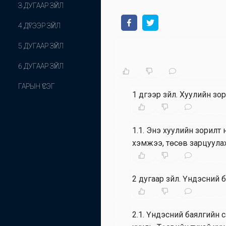
З ДУГААР ЗҮЙЛ
4 ДҮГЭЭР ЗҮЙЛ
5 ДУГААР ЗҮЙЛ
6 ДУГААР ЗҮЙЛ
ГАРЫН ҮСЭГ
1 дүгээр зүйл
.
Хуулийн зор
1.1
.
Энэ хуулийн зорилт 
хэмжээ, төсөв зарцуулах
2 дугаар зүйл
.
Үндэсний б
2.1
.
Үндэсний баялгийн с