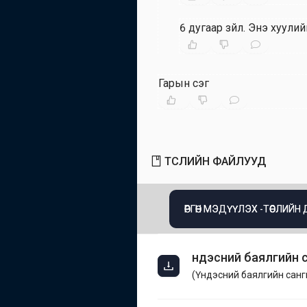
6 дугаар зүйл
.
Энэ хуулий
Гарын үсэг
ТӨСЛИЙН ФАЙЛУУД
ӨРГӨН МЭДҮҮЛЭХ -ТӨСЛИЙН
Үндэсний баялгийн 
(
Үндэсний баялгийн санг