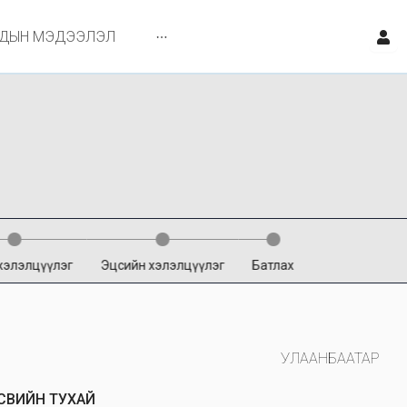
ЙДЫН МЭДЭЭЛЭЛ
хэлэлцүүлэг
Эцсийн хэлэлцүүлэг
Батлах
УЛААНБААТАР
СВИЙН ТУХАЙ