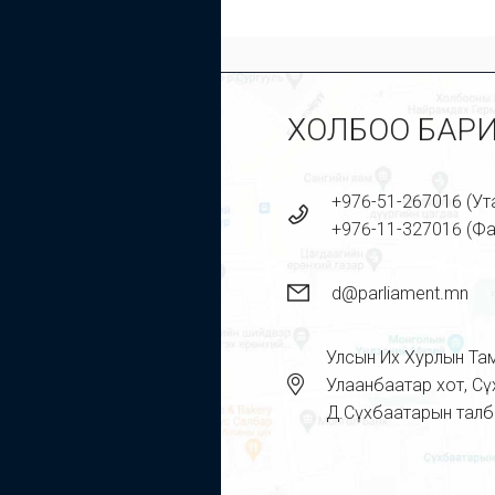
ХОЛБОО БАР
+976-51-267016 (Ут
+976-11-327016 (Фа
d@parliament.mn
Улсын Их Хурлын Та
Улаанбаатар хот, С
Д.Сүхбаатарын талба