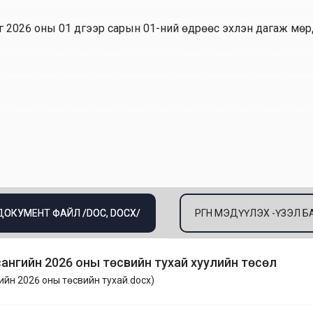
г 2026 оны 01 дүгээр сарын 01-ний өдрөөс эхлэн дагаж мөр
 ДОКУМЕНТ ФАЙЛ /DOC, DOCX/
ӨРГӨН МЭДҮҮЛЭХ -ҮЗЭЛ
сангийн 2026 оны төсвийн тухай хуулийн төсөл
ийн 2026 оны төсвийн тухай.docx
)