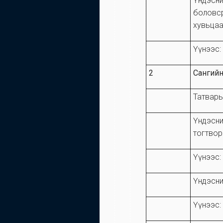
Үндэсни
боловср
хувь
Үүнээс:
2
Сангийн
Татвары
Үндэсний
тогтвор
Үүнээс:
Үндэсний
Үүнээс: