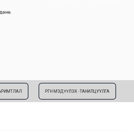
дөнө.
 БАРИМТЛАЛ
ӨРГӨН МЭДҮҮЛЭХ -ТАНИЛЦУУЛГА