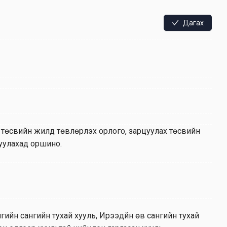
Дагах
төсвийн жилд төвлөрүүлэх орлого, зарцуулах төсвийн
цуулахад оршино.
ийн сангийн тухай хууль, Ирээдүйн өв сангийн тухай