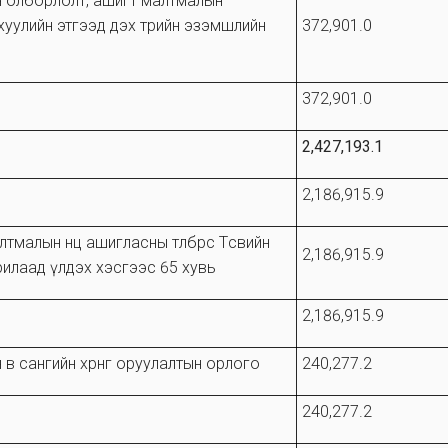
йн олборлолт, ашигт малтмалын
хуулийн этгээд дэх төрийн эзэмшлийн
372,901.0
372,901.0
2,427,193.1
2,186,915.9
алын нөөц ашигласны төлбөрөөс Төсвийн
2,186,915.9
рилаад үлдэх хэсгээс 65 хувь
2,186,915.9
в сангийн хөрөнгө оруулалтын орлого
240,277.2
240,277.2