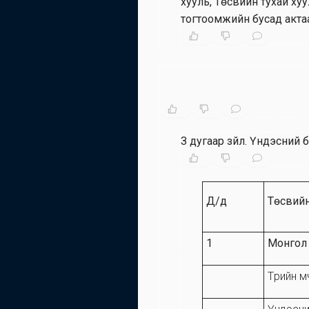
хууль, Төсвийн тухай хуу
тогтоомжийн бусад актаа
З дугаар зүйл
.
Үндэсний б
Д/д
Төсвийн
1
Монгол 
Төрийн 