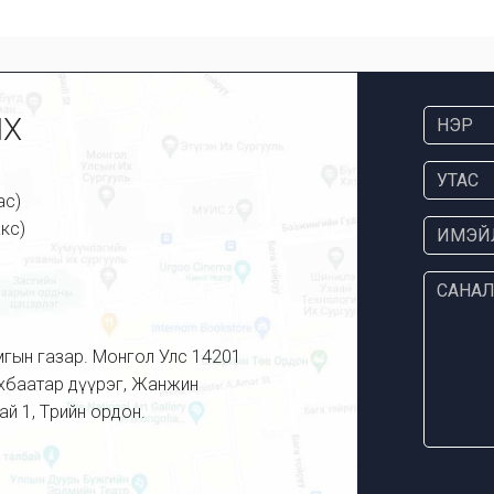
ИХ
ас)
кс)
мгын газар. Монгол Улс 14201
үхбаатар дүүрэг, Жанжин
й 1, Төрийн ордон.