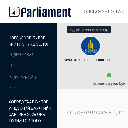
БОЛОВСРУУЛЖ БУЙ 
Хууль санаачлагч нар
НЭГДҮГЭЭР БҮЛЭГ
НИЙТЛЭГ ҮНДЭСЛЭЛ
1 ДҮГЭЭР ЗҮЙЛ
Монгол Улсын Засгийн газар
1.1
2 ДУГААР ЗҮЙЛ
Боловсруулж буй
2.1
ХОЁРДУГААР БҮЛЭГ
ҮНДЭСНИЙ БАЯЛГИЙН
2025 ОНЫ 9-Р САРЫН 1 ӨДӨР
САНГИЙН 2026 ОНЫ
ТӨСВИЙН ОРЛОГО