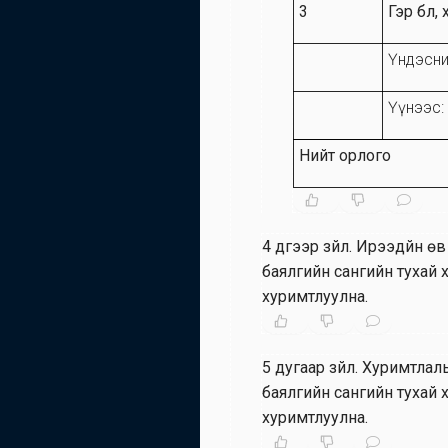
3
Гэр бүл
Үндэсни
Үүнээс:
Нийт орлого
4 дүгээр зүйл
.
Ирээдүйн өв
баялгийн сангийн тухай х
хуримтлуулна.
5 дугаар зүйл
.
Хуримтлалы
баялгийн сангийн тухай 
хуримтлуулна.