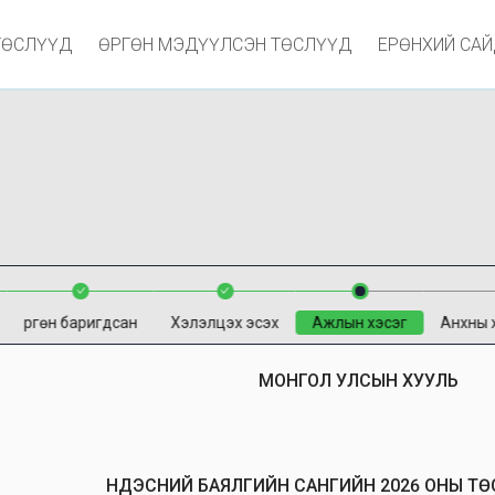
ТӨСЛҮҮД
ӨРГӨН МЭДҮҮЛСЭН ТӨСЛҮҮД
ЕРӨНХИЙ СА
Өргөн баригдсан
Хэлэлцэх эсэх
Ажлын хэсэг
Анхны 
МОНГОЛ УЛСЫН ХУУЛЬ
ҮНДЭСНИЙ БАЯЛГИЙН САНГИЙН 2026 ОНЫ ТӨ