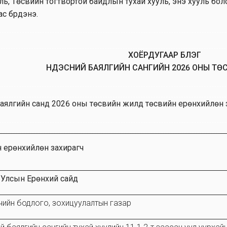
ль, Төсвийн тогтвортой байдлын тухай хууль, энэ хууль боло
с бүрдэнэ.
ХОЁРДУГААР БҮЛЭГ
ҮНДЭСНИЙ БАЯЛГИЙН САНГИЙН 2026 ОНЫ ТӨ
аялгийн санд 2026 оны төсвийн жилд төсвийн ерөнхийлөн з
 ерөнхийлөн захирагч
Улсын Ерөнхий сайд
өмчийн бодлого, зохицуулалтын газар