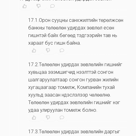
17.1.Орон сууцны санхүүжилтийн төрөлжсөн
банкны төлөөлөн удирдах зөвлөл есөн
гишүүнтэй байх бөгөөд тэдгээрийн тав нь
хараат бус гишүүн байна.
17.2.Төлөөлөн удирдах зөвлөлийн гишүүнийг
хувьцаа эзэмшигчид нээлттэй сонгон
шалгаруулалтаар сонгон гурван жилийн
хугацаагаар томилж, Компанийн тухай
хуульд заасан үндэслэлээр чөлөөлнө.
Төлөөлөн удирдах зөвлөлийн гишүүнийг нэг
удаа улируулан томилж болно.
17.3.Төлөөлөн удирдах зөвлөлийн даргыг