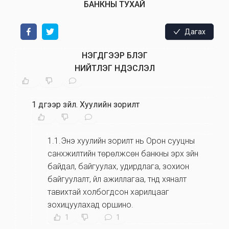
БАНКНЫ ТУХАЙ
Дагах
НЭГДҮГЭЭР БҮЛЭГ
НИЙТЛЭГ ҮНДЭСЛЭЛ
1 дүгээр зүйл
.
Хуулийн зорилт
1.1.Энэ хуулийн зорилт нь Орон сууцны
санхүүжилтийн төрөлжсөн банкны эрх зүйн
байдал, байгуулах, удирдлага, зохион
байгуулалт, үйл ажиллагаа, түүнд хяналт
тавихтай холбогдсон харилцааг
зохицуулахад оршино.
1
1