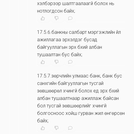
хэлбэрээр шалтгаалаагүй болох нь
нотлогдсон байх;
17.5.6.банкны салбарт мэргэжлийн үйл
ажиллагаа эрхэлдэг бусад
байгууллагын эрх бүхий албан
тушаалтан бус байх;
17.5.7.зөрчлийн улмаас банк, банк бус
санхүүгийн байгууллагын тусгай
зөвшөөрөл хүчингүй болох үед эрх бүхий
албан тушаалтнаар ажиллаж байсан
бол тусгай зөвшөөрлийг хүчингүй
болгосноос хойш гурван жил өнгөрсөн
байх;