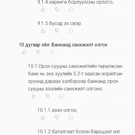
9.1.4.хөрөнгө борлуулсны орлого;
9.1.5.бусад эх үүсвэр.
10 дугаар зүйл
.
Банканд санхүүжилт олгох
10.1.Орон сууцны санхүүжилтийн төрөлжсөн
банк нь энэ хуулийн 5.2-т заасан зорилгын
хүрээнд дараах хэлбэрээр банканд орон
сууцны зээлийн санхүүжилт олгоно.
10.1.1.зээл олгох;
10.1.2.баталгаат болон барьцаат үнэт