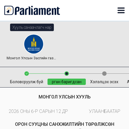
Хууль санаачлагч нар
Монгол Улсын Засгийн газар
Боловсруулж буй
Өргөн баригдсан
Хэлэлцэх эсэх
МОНГОЛ УЛСЫН ХУУЛЬ
2026 ОНЫ 6-Р САРЫН 12 ӨДӨР
УЛААНБААТАР
ОРОН СУУЦНЫ САНХҮҮЖИЛТИЙН ТӨРӨЛЖСӨН