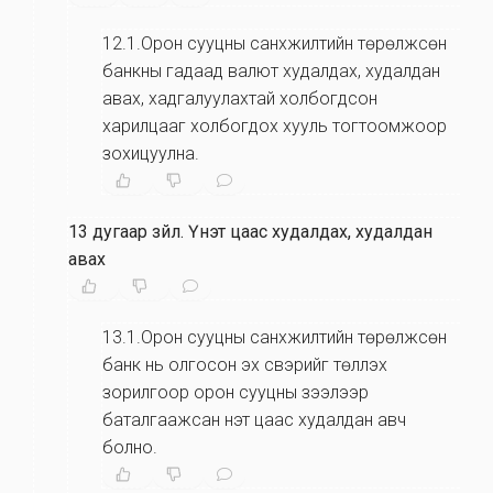
12.1.Орон сууцны санхүүжилтийн төрөлжсөн
банкны гадаад валют худалдах, худалдан
авах, хадгалуулахтай холбогдсон
харилцааг холбогдох хууль тогтоомжоор
зохицуулна.
13 дугаар зүйл
.
Үнэт цаас худалдах, худалдан
авах
13.1.Орон сууцны санхүүжилтийн төрөлжсөн
банк нь олгосон эх үүсвэрийг төлүүлэх
зорилгоор орон сууцны зээлээр
баталгаажсан үнэт цаас худалдан авч
болно.