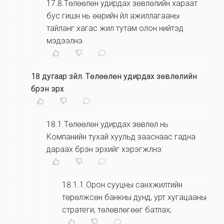
17.8.Төлөөлөн удирдах зөвлөлийн хараат
бус гишүүн нь өөрийн үйл ажиллагааны
тайланг хагас жил тутам олон нийтэд
мэдээлнэ.
18 дугаар зүйл
.
Төлөөлөн удирдах зөвлөлийн
бүрэн эрх
18.1.Төлөөлөн удирдах зөвлөл нь
Компанийн тухай хуульд зааснаас гадна
дараах бүрэн эрхийг хэрэгжүүлнэ:
18.1.1.Орон сууцны санхүүжилтийн
төрөлжсөн банкны дунд, урт хугацааны
стратеги, төлөвлөгөөг батлах;