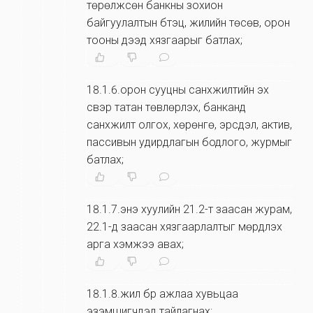
төрөлжсөн банкны зохион
байгуулалтын бүтэц, жилийн төсөв, орон
тооны дээд хязгаарыг батлах;
18.1.6.орон сууцны санхүүжилтийн эх
үүсвэр татан төвлөрүүлэх, банканд
санхүүжилт олгох, хөрөнгө, эрсдэл, актив,
пассивын удирдлагын бодлого, журмыг
батлах;
18.1.7.энэ хуулийн 21.2-т заасан журам,
22.1-д заасан хязгаарлалтыг мөрдүүлэх
арга хэмжээ авах;
18.1.8.жил бүр ажлаа хувьцаа
эзэмшигчдэд тайлагнах;