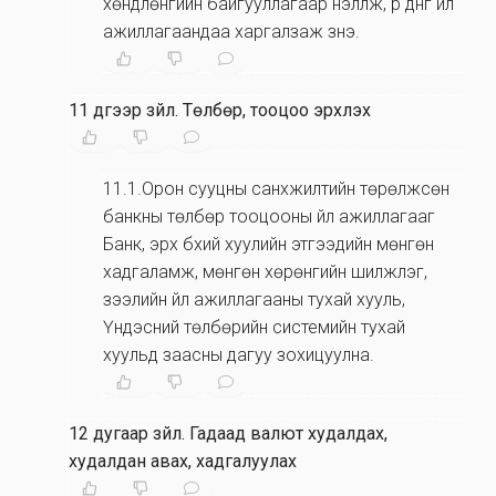
хөндлөнгийн байгууллагаар үнэлүүлж, үр дүнг үйл
ажиллагаандаа харгалзаж үзнэ.
11 дүгээр зүйл
.
Төлбөр, тооцоо эрхлэх
11.1.Орон сууцны санхүүжилтийн төрөлжсөн
банкны төлбөр тооцооны үйл ажиллагааг
Банк, эрх бүхий хуулийн этгээдийн мөнгөн
хадгаламж, мөнгөн хөрөнгийн шилжүүлэг,
зээлийн үйл ажиллагааны тухай хууль,
Үндэсний төлбөрийн системийн тухай
хуульд заасны дагуу зохицуулна.
12 дугаар зүйл
.
Гадаад валют худалдах,
худалдан авах, хадгалуулах