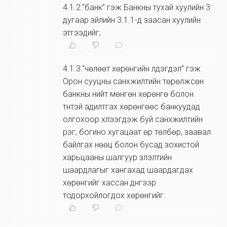
4.1.2.“банк” гэж Банкны тухай хуулийн 3
дугаар зүйлийн 3.1.1-д заасан хуулийн
этгээдийг;
4.1.3.“чөлөөт хөрөнгийн үлдэгдэл” гэж
Орон сууцны санхүүжилтийн төрөлжсөн
банкны нийт мөнгөн хөрөнгө болон
түүнтэй адилтгах хөрөнгөөс банкуудад
олгохоор хүлээгдэж буй санхүүжилтийн
үүрэг, богино хугацаат өр төлбөр, заавал
байлгах нөөц болон бусад зохистой
харьцааны шалгуур үзүүлэлтийн
шаардлагыг хангахад шаардагдах
хөрөнгийг хассан дүнгээр
тодорхойлогдох хөрөнгийг.