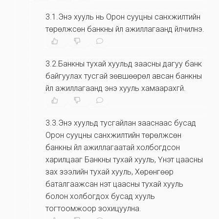
3.1.Энэ хууль нь Орон сууцны санхүүжилтийн
төрөлжсөн банкны үйл ажиллагаанд үйлчилнэ.
3.2.Банкны тухай хуульд заасны дагуу банк
байгуулах тусгай зөвшөөрөл авсан банкны
үйл ажиллагаанд энэ хууль хамаарахгүй.
3.3.Энэ хуульд тусгайлан зааснаас бусад
Орон сууцны санхүүжилтийн төрөлжсөн
банкны үйл ажиллагаатай холбогдсон
харилцааг Банкны тухай хууль, Үнэт цаасны
зах зээлийн тухай хууль, Хөрөнгөөр
баталгаажсан үнэт цаасны тухай хууль
болон холбогдох бусад хууль
тогтоомжоор зохицуулна.