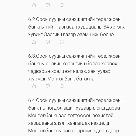
6.2.Орон сууцны санхүүжилтийн төрөлжсөн
банкны нийт гаргасан хувьцааны 34 хүртэлх
хувийг Засгийн газар эзэмшиж болно.
6.3.Орон сууцны санхүүжилтийн төрөлжсөн
банкны өөрийн хөрөнгийн болон хөрвөх
чадварын хүрэлцээг үнэлэх, хангуулах
журмыг Монголбанк батална.
6.4.Орон сууцны санхүүжилтийн төрөлжсөн
банк нь ногдол ашиг хуваарилсны дараа
Монголбанкнаас тогтоосон зохистой
харьцааны үзүүлэлт хангагдах нөхцөлд
Монголбанкны зөвшөөрлийн үндсэн дээр