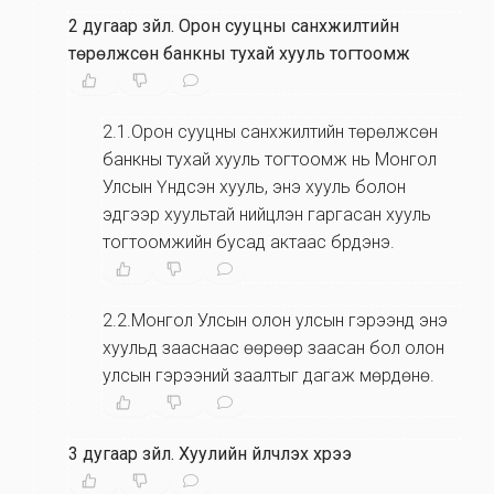
2 дугаар зүйл
.
Орон сууцны санхүүжилтийн
төрөлжсөн банкны тухай хууль тогтоомж
2.1.Орон сууцны санхүүжилтийн төрөлжсөн
банкны тухай хууль тогтоомж нь Монгол
Улсын Үндсэн хууль, энэ хууль болон
эдгээр хуультай нийцүүлэн гаргасан хууль
тогтоомжийн бусад актаас бүрдэнэ.
2.2.Монгол Улсын олон улсын гэрээнд энэ
хуульд зааснаас өөрөөр заасан бол олон
улсын гэрээний заалтыг дагаж мөрдөнө.
3 дугаар зүйл
.
Хуулийн үйлчлэх хүрээ