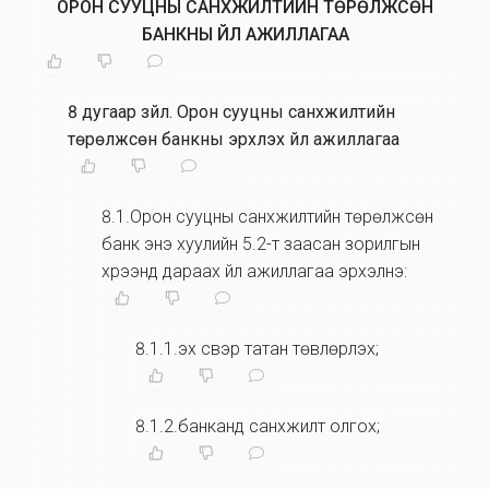
ОРОН СУУЦНЫ САНХҮҮЖИЛТИЙН ТӨРӨЛЖСӨН
БАНКНЫ ҮЙЛ АЖИЛЛАГАА
8 дугаар зүйл
.
Орон сууцны санхүүжилтийн
төрөлжсөн банкны эрхлэх үйл ажиллагаа
8.1.Орон сууцны санхүүжилтийн төрөлжсөн
банк энэ хуулийн 5.2-т заасан зорилгын
хүрээнд дараах үйл ажиллагаа эрхэлнэ:
8.1.1.эх үүсвэр татан төвлөрүүлэх;
8.1.2.банканд санхүүжилт олгох;