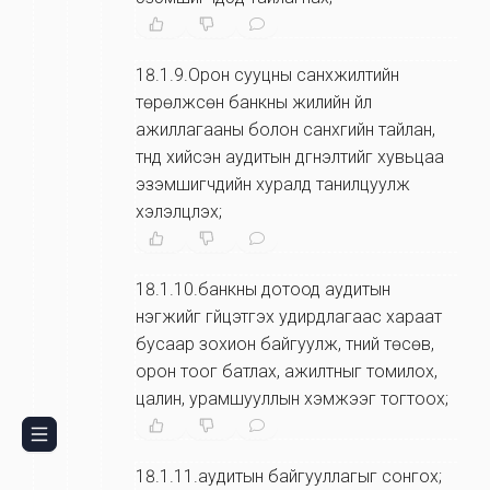
18.1.9.Орон сууцны санхүүжилтийн
төрөлжсөн банкны жилийн үйл
ажиллагааны болон санхүүгийн тайлан,
түүнд хийсэн аудитын дүгнэлтийг хувьцаа
эзэмшигчдийн хуралд танилцуулж
хэлэлцүүлэх;
18.1.10.банкны дотоод аудитын
нэгжийг гүйцэтгэх удирдлагаас хараат
бусаар зохион байгуулж, түүний төсөв,
орон тоог батлах, ажилтныг томилох,
цалин, урамшууллын хэмжээг тогтоох;
18.1.11.аудитын байгууллагыг сонгох;