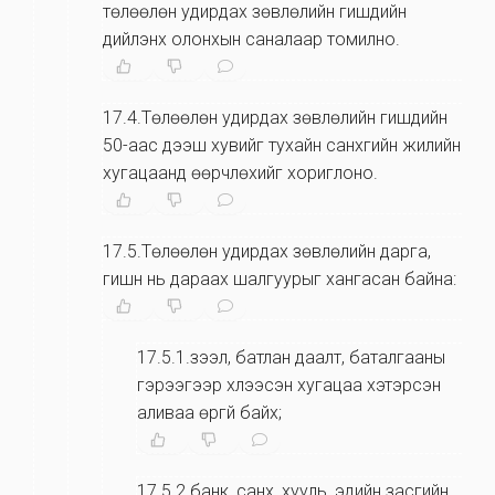
төлөөлөн удирдах зөвлөлийн гишүүдийн
дийлэнх олонхын саналаар томилно.
17.4.Төлөөлөн удирдах зөвлөлийн гишүүдийн
50-aас дээш хувийг тухайн санхүүгийн жилийн
хугацаанд өөрчлөхийг хориглоно.
17.5.Төлөөлөн удирдах зөвлөлийн дарга,
гишүүн нь дараах шалгуурыг хангасан байна:
17.5.1.зээл, батлан даалт, баталгааны
гэрээгээр хүлээсэн хугацаа хэтэрсэн
аливаа өргүй байх;
17.5.2.банк, санхүү, хууль, эдийн засгийн