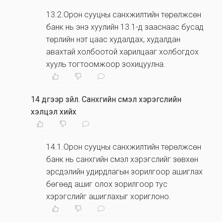
13.2.Орон сууцны санхүүжилтийн төрөлжсөн
банк нь энэ хуулийн 13.1-д зааснаас бусад
төрлийн үнэт цаас худалдах, худалдан
авахтай холбоотой харилцааг холбогдох
хууль тогтоомжоор зохицуулна.
14 дүгээр зүйл
.
Санхүүгийн үүсмэл хэрэгслийн
хэлцэл хийх
14.1.Орон сууцны санхүүжилтийн төрөлжсөн
банк нь санхүүгийн үүсмэл хэрэгслийг зөвхөн
эрсдэлийн удирдлагын зорилгоор ашиглах
бөгөөд ашиг олох зорилгоор тус
хэрэгслийг ашиглахыг хориглоно.