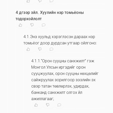
4 дүгээр зүйл.
.
Хуулийн нэр томьёоны
тодорхойлолт
4.1.Энэ хуульд хэрэглэсэн дараах нэр
томьёог доор дурдсан утгаар ойлгоно:
4.1.1.“Орон сууцны санхүүжилт” гэж
Монгол Улсын иргэдийг орон
сууцжуулах, орон сууцны нөхцөлийг
сайжруулах зорилгоор зээлийн эх
үүсвэр татан төвлөрүүлэх, удирдах,
банканд санхүүжилт олгох үйл
ажиллагааг;