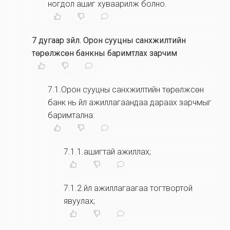
ногдол ашиг хуваарилж болно.
7 дугаар зүйл
.
Орон сууцны санхүүжилтийн
төрөлжсөн банкны баримтлах зарчим
7.1.Орон сууцны санхүүжилтийн төрөлжсөн
банк нь үйл ажиллагаандаа дараах зарчмыг
баримтална:
7.1.1.ашигтай ажиллах;
7.1.2.үйл ажиллагаагаа тогтвортой
явуулах;