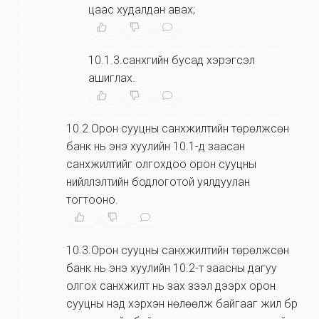
цаас худалдан авах;
10.1.3.санхүүгийн бусад хэрэгсэл
ашиглах.
10.2.Орон сууцны санхүүжилтийн төрөлжсөн
банк нь энэ хуулийн 10.1-д заасан
санхүүжилтийг олгохдоо орон сууцны
нийлүүлэлтийн бодлоготой уялдуулан
тогтооно.
10.3.Орон сууцны санхүүжилтийн төрөлжсөн
банк нь энэ хуулийн 10.2-т заасны дагуу
олгох санхүүжилт нь зах зээл дээрх орон
сууцны үнэд хэрхэн нөлөөлж байгааг жил бүр