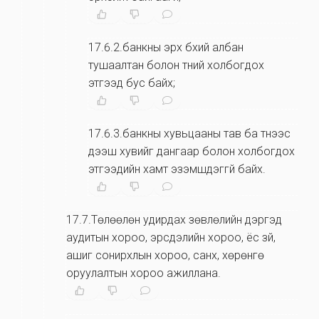
17.6.2.банкны эрх бүхий албан
тушаалтан болон түүний холбогдох
этгээд бус байх;
17.6.3.банкны хувьцааны тав ба түүнээс
дээш хувийг дангаар болон холбогдох
этгээдийн хамт эзэмшдэггүй байх.
17.7.Төлөөлөн удирдах зөвлөлийн дэргэд
аудитын хороо, эрсдэлийн хороо, ёс зүй,
ашиг сонирхлын хороо, санхүү, хөрөнгө
оруулалтын хороо ажиллана.