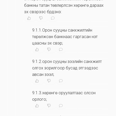
банкны татан төвлөрүүлсэн хөрөнгө дараах
эх үүсвэрээс бүрдэнэ:
9.1.1.Орон сууцны санхүүжилтийн
төрөлжсөн банкнаас гаргасан үнэт
цаасны эх үүсвэр;
9.1.2.орон сууцны зээлийн санхүүжилт
олгох зорилгоор бусад этгээдээс
авсан зээл;
9.1.3.хөрөнгө оруулалтаас олсон
орлого;