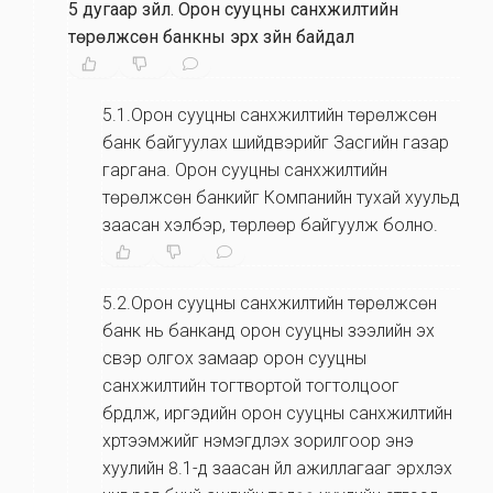
5 дугаар зүйл
.
Орон сууцны санхүүжилтийн
төрөлжсөн банкны эрх зүйн байдал
5.1.Орон сууцны санхүүжилтийн төрөлжсөн
банк байгуулах шийдвэрийг Засгийн газар
гаргана. Орон сууцны санхүүжилтийн
төрөлжсөн банкийг Компанийн тухай хуульд
заасан хэлбэр, төрлөөр байгуулж болно.
5.2.Орон сууцны санхүүжилтийн төрөлжсөн
банк нь банканд орон сууцны зээлийн эх
үүсвэр олгох замаар орон сууцны
санхүүжилтийн тогтвортой тогтолцоог
бүрдүүлж, иргэдийн орон сууцны санхүүжилтийн
хүртээмжийг нэмэгдүүлэх зорилгоор энэ
хуулийн 8.1-д заасан үйл ажиллагааг эрхлэх