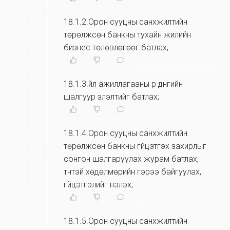
18.1.2.Орон сууцны санхүүжилтийн
төрөлжсөн банкны тухайн жилийн
бизнес төлөвлөгөөг батлах;
18.1.3.үйл ажиллагааны үр дүнгийн
шалгуур үзүүлэлтийг батлах;
18.1.4.Орон сууцны санхүүжилтийн
төрөлжсөн банкны гүйцэтгэх захирлыг
сонгон шалгаруулах журам батлах,
түүнтэй хөдөлмөрийн гэрээ байгуулах,
гүйцэтгэлийг үнэлэх;
18.1.5.Орон сууцны санхүүжилтийн