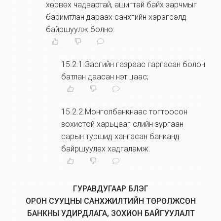
хөрвөх чадвартай, ашигтай байх зарчмыг
баримтлан дараах санхүүгийн хэрэгсэлд
байршуулж болно:
15.2.1.Засгийн газраас гаргасан болон
батлан даасан үнэт цаас;
15.2.2.Монголбанкнаас тогтоосон
зохистой харьцааг сүүлийн зургаан
сарын туршид хангасан банканд
байршуулах хадгаламж.
ГУРАВДУГААР БҮЛЭГ
ОРОН СУУЦНЫ САНХҮҮЖИЛТИЙН ТӨРӨЛЖСӨН
БАНКНЫ УДИРДЛАГА, ЗОХИОН БАЙГУУЛАЛТ