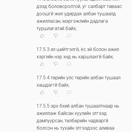
дээд боловсролтой, уг салбарт таваас
доошгүй жил удирдах албан тушаалд
ажилласан, мэргэжлийн дадлага
туршлагатай байх;
17.5.3.ял шийтгэлгүй, ёс зүй болон ажил
хэргийн нэр хүнд нь харшлахгүй байх;
17.5.4.төрийн улс төрийн албан тушаал
хашдаггүй байх;
17.5.5.эрх бүхий албан тушаалтнаар нь
ажиллаж байсан хуулийн этгээд
дампуурсан, төлбөрийн чадваргүй
болсон нь тухайн этгээдээс аливаа