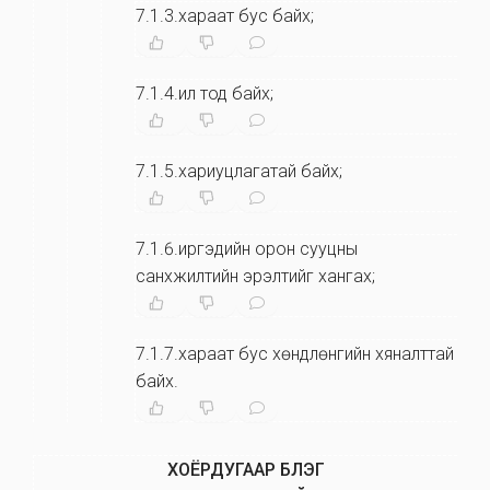
7.1.3.хараат бус байх;
7.1.4.ил тод байх;
7.1.5.хариуцлагатай байх;
7.1.6.иргэдийн орон сууцны
санхүүжилтийн эрэлтийг хангах;
7.1.7.хараат бус хөндлөнгийн хяналттай
байх.
ХОЁРДУГААР БҮЛЭГ