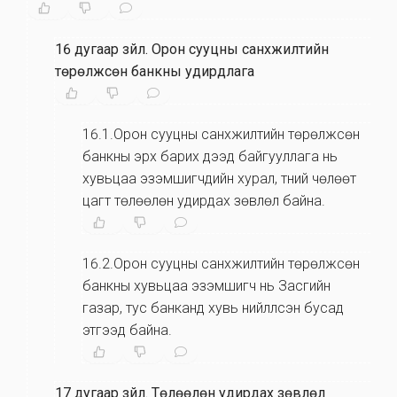
16 дугаар зүйл
.
Орон сууцны санхүүжилтийн
төрөлжсөн банкны удирдлага
16.1.Орон сууцны санхүүжилтийн төрөлжсөн
банкны эрх барих дээд байгууллага нь
хувьцаа эзэмшигчдийн хурал, түүний чөлөөт
цагт төлөөлөн удирдах зөвлөл байна.
16.2.Орон сууцны санхүүжилтийн төрөлжсөн
банкны хувьцаа эзэмшигч нь Засгийн
газар, тус банканд хувь нийлүүлсэн бусад
этгээд байна.
17 дугаар зүйл
.
Төлөөлөн удирдах зөвлөл