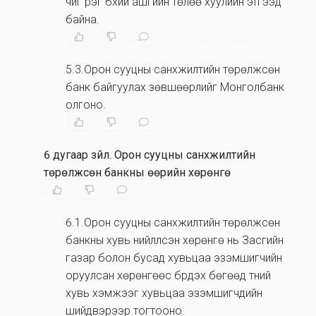
чиг үүрэг бүхий ашгийн төлөө хуулийн этгээд
байна.
5.3.Орон сууцны санхүүжилтийн төрөлжсөн
банк байгуулах зөвшөөрлийг Монголбанк
олгоно.
6 дугаар зүйл
.
Орон сууцны санхүүжилтийн
төрөлжсөн банкны өөрийн хөрөнгө
6.1.Орон сууцны санхүүжилтийн төрөлжсөн
банкны хувь нийлүүлсэн хөрөнгө нь Засгийн
газар болон бусад хувьцаа эзэмшигчийн
оруулсан хөрөнгөөс бүрдэх бөгөөд түүний
хувь хэмжээг хувьцаа эзэмшигчдийн
шийдвэрээр тогтооно.