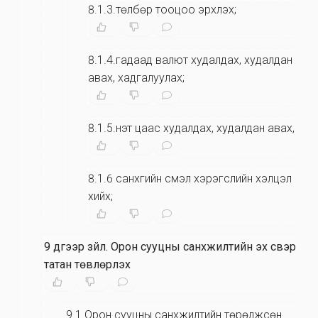
8.1.3.төлбөр тооцоо эрхлэх;
8.1.4.гадаад валют худалдах, худалдан
авах, хадгалуулах;
8.1.5.үнэт цаас худалдах, худалдан авах,
8.1.6 санхүүгийн үүсмэл хэрэгслийн хэлцэл
хийх;
9 дүгээр зүйл
.
Орон сууцны санхүүжилтийн эх үүсвэр
татан төвлөрүүлэх
9.1.Орон сууцны санхүүжилтийн төрөлжсөн