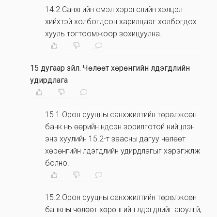
14.2.Санхүүгийн үүсмэл хэрэгслийн хэлцэл
хийхтэй холбогдсон харилцааг холбогдох
хууль тогтоомжоор зохицуулна.
15 дугаар зүйл
.
Чөлөөт хөрөнгийн үлдэгдлийн
удирдлага
15.1.Орон сууцны санхүүжилтийн төрөлжсөн
банк нь өөрийн үндсэн зорилготой нийцүүлэн
энэ хуулийн 15.2-т заасны дагуу чөлөөт
хөрөнгийн үлдэгдлийн удирдлагыг хэрэгжүүлж
болно.
15.2.Орон сууцны санхүүжилтийн төрөлжсөн
банкны чөлөөт хөрөнгийн үлдэгдлийг аюулгүй,