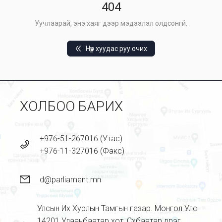
404
Уучлаарай, энэ хаяг дээр мэдээлэл олдсонгүй.
Нүүр хуудас руу очих
ХОЛБОО БАРИХ
+976-51-267016 (Утас)
+976-11-327016 (Факс)
d@parliament.mn
Улсын Их Хурлын Тамгын газар. Монгол Улс
14201 Улаанбаатар хот, Сүхбаатар дүүрэг,