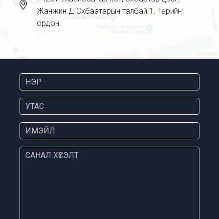
Жанжин Д.Сүхбаатарын талбай 1, Төрийн
ордон.