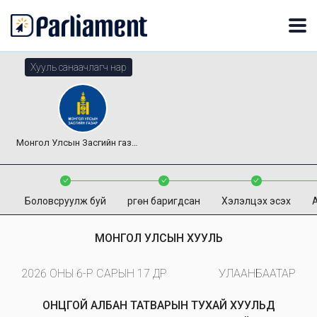
Хууль санаачлагч нар
Монгол Улсын Засгийн газар
Боловсруулж буй
Өргөн баригдсан
Хэлэлцэх эсэх
МОНГОЛ УЛСЫН ХУУЛЬ
2026 ОНЫ 6-Р САРЫН 17 ӨДӨР
УЛААНБААТАР
ОНЦГОЙ АЛБАН ТАТВАРЫН ТУХАЙ ХУУЛЬД