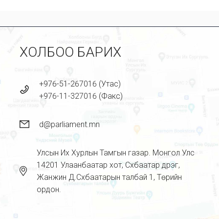
ХОЛБОО БАРИХ
+976-51-267016 (Утас)
+976-11-327016 (Факс)
d@parliament.mn
Улсын Их Хурлын Тамгын газар. Монгол Улс
14201 Улаанбаатар хот, Сүхбаатар дүүрэг,
Жанжин Д.Сүхбаатарын талбай 1, Төрийн
ордон.