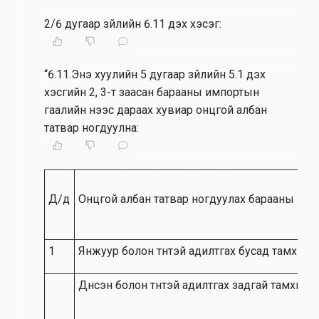
2/6 дугаар зүйлийн 6.11 дэх хэсэг:
“6.11.Энэ хуулийн 5 дугаар зүйлийн 5.1 дэх
хэсгийн 2, 3-т заасан барааны импортын
гаалийн үнээс дараах хувиар онцгой албан
татвар ногдуулна:
Д/д
Онцгой албан татвар ногдуулах барааны нэр,
1
Янжуур болон түүнтэй адилтгах бусад тамхи
Дүнсэн болон түүнтэй адилтгах задгай тамхи