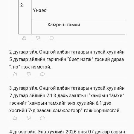
2
Үүнээс:
Хамрын тамхи
2 дугаар зүйл
.
Онцгой албан татварын тухай хуулийн
5 дугаар зүйлийн гарчгийн “биет нэгж” гэсний дараа
“, үнэ” гэж нэмсүгэй.
3 дугаар зүйл
.
Онцгой албан татварын тухай хуулийн
7 дугаар зүйлийн 7.1.3 дахь заалтын “хамрын тамхи”
гэснийг “хамрын тамхийг энэ хуулийн 6.1 дэх
хэсгийн 7-д заасан хэмжээгээр” гэж өөрчилсүгэй.
4 дүгээр зүйл
.
Энэ хуулийг 2026 оны 07 дугаар сарын