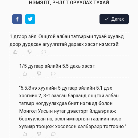
НЭМЭЛТ, ӨӨРЧЛӨЛТ ОРУУЛАХ ТУХАЙ
Дагах
1 дүгээр зүйл
.
Онцгой албан татварын тухай хуульд
доор дурдсан агуулгатай дараах хэсэг нэмсүгэй:
1/5 дугаар зүйлийн 5.5 дахь хэсэг:
“5.5.Энэ хуулийн 5 дугаар зүйлийн 5.1 дэх
хэсгийн 2, 3-т заасан бараанд онцгой албан
татвар ногдуулахдаа биет нэгжид болон
Монгол Улсын нутаг дэвсгэрт үйлдвэрлэж
борлуулсан үнэ, эсхүл импортын гаалийн үнээс
хувиар тооцож хосолсон хэлбэрээр тогтооно.”