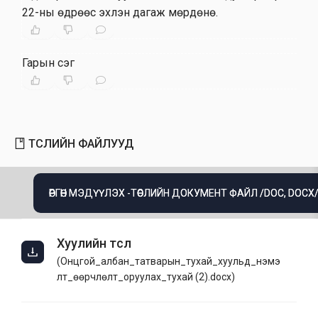
22-ны өдрөөс эхлэн дагаж мөрдөнө.
Гарын үсэг
ТӨСЛИЙН ФАЙЛУУД
ӨРГӨН МЭДҮҮЛЭХ -ТӨСЛИЙН ДОКУМЕНТ ФАЙЛ /DOC, DOCX
Хуулийн төсөл
(
Онцгой_албан_татварын_тухай_хуульд_нэмэ
лт_өөрчлөлт_оруулах_тухай (2).docx
)