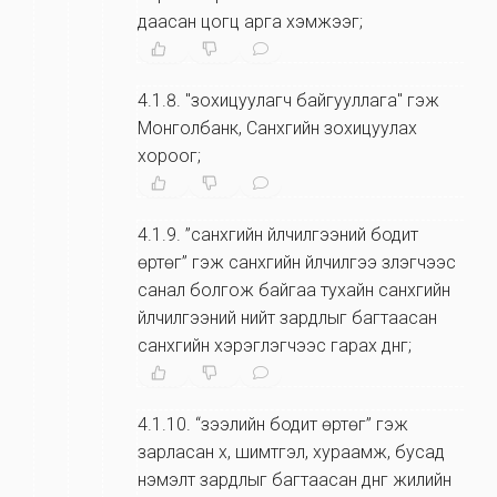
даасан цогц арга хэмжээг;
4.1.8
.
"зохицуулагч байгууллага" гэж
Монголбанк, Санхүүгийн зохицуулах
хороог;
4.1.9
.
”санхүүгийн үйлчилгээний бодит
өртөг” гэж санхүүгийн үйлчилгээ үзүүлэгчээс
санал болгож байгаа тухайн санхүүгийн
үйлчилгээний нийт зардлыг багтаасан
санхүүгийн хэрэглэгчээс гарах дүнг;
4.1.10
.
“зээлийн бодит өртөг” гэж
зарласан хүү, шимтгэл, хураамж, бусад
нэмэлт зардлыг багтаасан дүнг жилийн