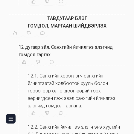
ТАВДУГААР БҮЛЭГ
ГОМДОЛ, МАРГААН ШИЙДВЭРЛЭХ
12 дугаар зүйл
.
Санхүүгийн үйлчилгээ үзүүлэгчид
гомдол гаргах
12.1
.
Санхүүгийн хэрэглэгч санхүүгийн
үйлчилгээтэй холбоотой хууль болон
гэрээгээр олгогдсон өөрийн эрх
зөрчигдсөн гэж үзвэл санхүүгийн үйлчилгээ
үзүүлэгчид гомдол гаргана.
12.2
.
Санхүүгийн үйлчилгээ үзүүлэгч энэ хуулийн