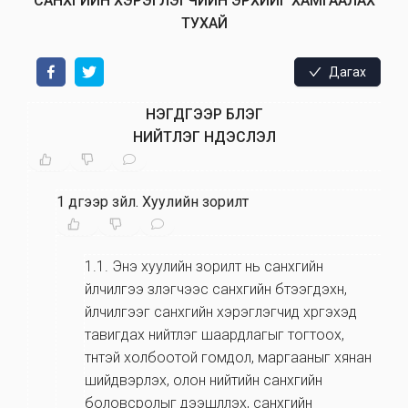
САНХҮҮГИЙН ХЭРЭГЛЭГЧИЙН ЭРХИЙГ ХАМГААЛАХ
ТУХАЙ
Дагах
НЭГДҮГЭЭР БҮЛЭГ
НИЙТЛЭГ ҮНДЭСЛЭЛ
1 дүгээр зүйл
.
Хуулийн зорилт
1.1
.
Энэ хуулийн зорилт нь санхүүгийн
үйлчилгээ үзүүлэгчээс санхүүгийн бүтээгдэхүүн,
үйлчилгээг санхүүгийн хэрэглэгчид хүргэхэд
тавигдах нийтлэг шаардлагыг тогтоох,
түүнтэй холбоотой гомдол, маргааныг хянан
шийдвэрлэх, олон нийтийн санхүүгийн
боловсролыг дээшлүүлэх, санхүүгийн