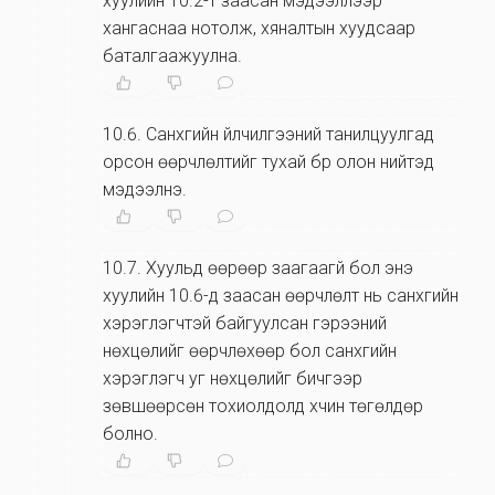
хуулийн 10.2-т заасан мэдээллээр
хангаснаа нотолж, хяналтын хуудсаар
баталгаажуулна.
10.6
.
Санхүүгийн үйлчилгээний танилцуулгад
орсон өөрчлөлтийг тухай бүр олон нийтэд
мэдээлнэ.
10.7
.
Хуульд өөрөөр заагаагүй бол энэ
хуулийн 10.6-д заасан өөрчлөлт нь санхүүгийн
хэрэглэгчтэй байгуулсан гэрээний
нөхцөлийг өөрчлөхөөр бол санхүүгийн
хэрэглэгч уг нөхцөлийг бичгээр
зөвшөөрсөн тохиолдолд хүчин төгөлдөр
болно.