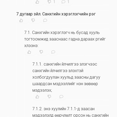
1
1
7 дугаар зүйл
.
Санхүүгийн хэрэглэгчийн үүрэг
7.1
.
Санхүүгийн хэрэглэгч нь бусад хууль
тогтоомжид зааснаас гадна дараах үүргийг
хүлээнэ:
7.1.1
.
санхүүгийн үйлчилгээ үзүүлэгчээс
санхүүгийн үйлчилгээ үзүүлэхтэй
холбогдуулан хуульд заасны дагуу
шаардсан мэдээллийг үнэн зөвөөр
мэдээлэх;
7.1.2
.
энэ хуулийн 7.1.1-д заасан
мэдээлэлд өөрчлөлт орсон нь санхүүгийн