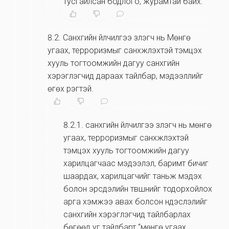
тусгайлсан бодлого, журамтай байх.
8.2
.
Санхүүгийн үйлчилгээ үзүүлэгч нь Мөнгө
угаах, терроризмыг санхүүжүүлэхтэй тэмцэх
хууль тогтоомжийн дагуу санхүүгийн
хэрэглэгчид дараах тайлбар, мэдээллийг
өгөх үүрэгтэй.
8.2.1
.
cанхүүгийн үйлчилгээ үзүүлэгч нь мөнгө
угаах, терроризмыг санхүүжүүлэхтэй
тэмцэх хууль тогтоомжийн дагуу
харилцагчаас мэдээлэл, баримт бичиг
шаардах, харилцагчийг таньж мэдэх
болон эрсдэлийн түвшнийг тодорхойлох
арга хэмжээ авах болсон үндэслэлийг
санхүүгийн хэрэглэгчид тайлбарлах
бөгөөд уг тайлбарт “мөнгө угаах,