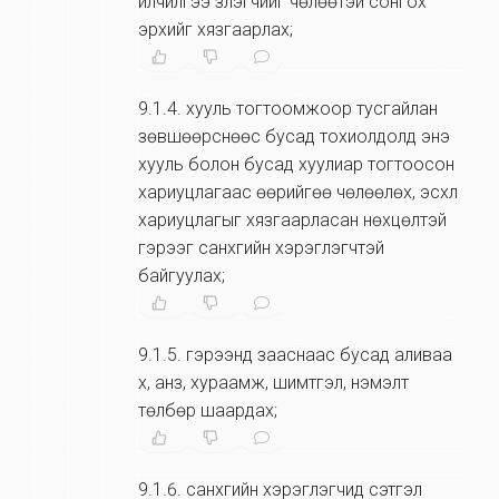
үйлчилгээ үзүүлэгчийг чөлөөтэй сонгох
эрхийг хязгаарлах;
9.1.4
.
хууль тогтоомжоор тусгайлан
зөвшөөрснөөс бусад тохиолдолд энэ
хууль болон бусад хуулиар тогтоосон
хариуцлагаас өөрийгөө чөлөөлөх, эсхүл
хариуцлагыг хязгаарласан нөхцөлтэй
гэрээг санхүүгийн хэрэглэгчтэй
байгуулах;
9.1.5
.
гэрээнд зааснаас бусад аливаа
хүү, анз, хураамж, шимтгэл, нэмэлт
төлбөр шаардах;
9.1.6
.
санхүүгийн хэрэглэгчид сэтгэл