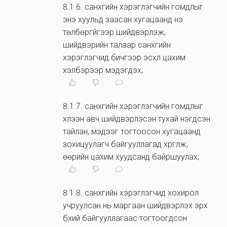
8.1.6
.
санхүүгийн хэрэглэгчийн гомдлыг
энэ хуульд заасан хугацаанд үнэ
төлбөргүйгээр шийдвэрлэж,
шийдвэрийн талаар санхүүгийн
хэрэглэгчид бичгээр эсхүл цахим
хэлбэрээр мэдэгдэх;
8.1.7
.
санхүүгийн хэрэглэгчийн гомдлыг
хүлээн авч шийдвэрлэсэн тухай нэгдсэн
тайлан, мэдээг тогтоосон хугацаанд
зохицуулагч байгууллагад хүргүүлж,
өөрийн цахим хуудсанд байршуулах;
8.1.8
.
санхүүгийн хэрэглэгчид хохирол
учруулсан нь маргаан шийдвэрлэх эрх
бүхий байгууллагаас тогтоогдсон