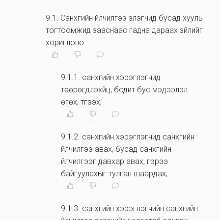
9.1
.
Санхүүгийн үйлчилгээ үзүүлэгчид бусад хууль
тогтоомжид зааснаас гадна дараах зүйлийг
хориглоно:
9.1.1
.
санхүүгийн хэрэглэгчид
төөрөгдүүлэхүйц, бодит бус мэдээлэл
өгөх, түгээх;
9.1.2
.
санхүүгийн хэрэглэгчид санхүүгийн
үйлчилгээ авах, бусад санхүүгийн
үйлчилгээг давхар авах, гэрээ
байгуулахыг тулган шаардах;
9.1.3
.
санхүүгийн хэрэглэгчийн санхүүгийн