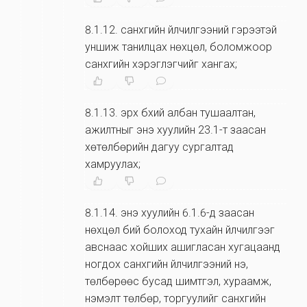
8.1.12
.
санхүүгийн үйлчилгээний гэрээтэй
уншиж танилцах нөхцөл, боломжоор
санхүүгийн хэрэглэгчийг хангах;
8.1.13
.
эрх бүхий албан тушаалтан,
ажилтныг энэ хуулийн 23.1-т заасан
хөтөлбөрийн дагуу сургалтад
хамруулах;
8.1.14
.
энэ хуулийн 6.1.6-д заасан
нөхцөл бий болоход тухайн үйлчилгээг
авснаас хойших ашигласан хугацаанд
ногдох санхүүгийн үйлчилгээний үнэ,
төлбөрөөс бусад шимтгэл, хураамж,
нэмэлт төлбөр, торгуулийг санхүүгийн