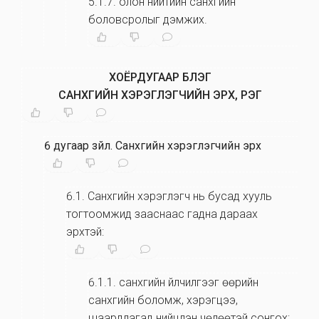
5.1.7
.
олон нийтийн санхүүгийн
боловсролыг дэмжих.
ХОЁРДУГААР БҮЛЭГ
САНХҮҮГИЙН ХЭРЭГЛЭГЧИЙН ЭРХ, ҮҮРЭГ
6 дугаар зүйл
.
Санхүүгийн хэрэглэгчийн эрх
6.1
.
Санхүүгийн хэрэглэгч нь бусад хууль
тогтоомжид зааснаас гадна дараах
эрхтэй:
6.1.1
.
санхүүгийн үйлчилгээг өөрийн
санхүүгийн боломж, хэрэгцээ,
шаардлагад нийцүүлэн чөлөөтэй сонгох;