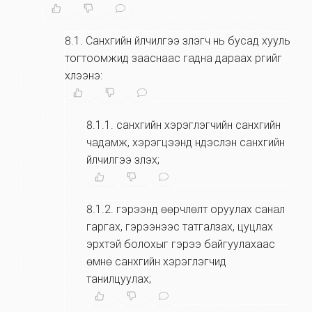
8.1
.
Санхүүгийн үйлчилгээ үзүүлэгч нь бусад хууль
тогтоомжид зааснаас гадна дараах үүргийг
хүлээнэ:
8.1.1
.
санхүүгийн хэрэглэгчийн санхүүгийн
чадамж, хэрэгцээнд үндэслэн санхүүгийн
үйлчилгээ үзүүлэх;
8.1.2
.
гэрээнд өөрчлөлт оруулах санал
гаргах, гэрээнээс татгалзах, цуцлах
эрхтэй болохыг гэрээ байгуулахаас
өмнө санхүүгийн хэрэглэгчид
танилцуулах;