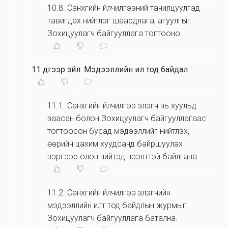
10.8
.
Санхүүгийн үйлчилгээний танилцуулгад
тавигдах нийтлэг шаардлага, агуулгыг
Зохицуулагч байгууллага тогтооно.
11 дүгээр зүйл
.
Мэдээллийн ил тод байдал
11.1
.
Санхүүгийн үйлчилгээ үзүүлэгч нь хуульд
заасан болон Зохицуулагч байгууллагаас
тогтоосон бусад мэдээллийг нийтлэх,
өөрийн цахим хуудсанд байршуулах
зэргээр олон нийтэд нээлттэй байлгана.
11.2
.
Санхүүгийн үйлчилгээ үзүүлэгчийн
мэдээллийн илт тод байдлын журмыг
Зохицуулагч байгууллага батална.