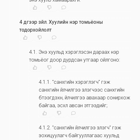
4 дүгээр зүйл
.
Хуулийн нэр томьёоны
тодорхойлолт
4.1
.
Энэ хуульд хэрэглэсэн дараах нэр
томьёог доoр дурдсан утгаар ойлгоно:
4.1.1
.
"санхүүгийн хэрэглэгч" гэж
санхүүгийн үйлчилгээ үзүүлэгчээс санхүүгийн
бүтээгдэхүүн, үйлчилгээ авахаар сонирхож
байгаа, эсхүл авсан этгээдийг;
4.1.2
.
"санхүүгийн үйлчилгээ үзүүлэгч" гэж
зохицуулагч байгууллагаас хуульд