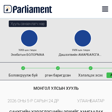
Хууль санаачлагч нар
УИХ-ын гишүүн
УИХ-ын гишүүн
Энхбатын
БОЛОРМАА
Дашзэгвийн
АМАРБАЯСГАЛАН
Боловсруулж буй
Өргөн баригдсан
Хэлэлцэх эсэх
МОНГОЛ УЛСЫН ХУУЛЬ
2026 ОНЫ 5-Р САРЫН 24 ӨДӨР
УЛААНБААТАР