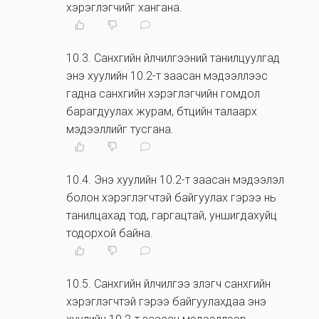
хэрэглэгчийг хангана.
10.3
.
Санхүүгийн үйлчилгээний танилцуулгад
энэ хуулийн 10.2-т заасан мэдээллээс
гадна санхүүгийн хэрэглэгчийн гомдол
барагдуулах журам, бүтцийн талаарх
мэдээллийг тусгана.
10.4
.
Энэ хуулийн 10.2-т заасан мэдээлэл
болон хэрэглэгчтэй байгуулах гэрээ нь
танилцахад тод, гаргацтай, уншигдахуйц
тодорхой байна.
10.5
.
Санхүүгийн үйлчилгээ үзүүлэгч санхүүгийн
хэрэглэгчтэй гэрээ байгуулахдаа энэ