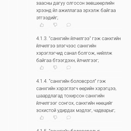
заасны дагуу олгосон зөвшөөрлийн
хүрээнд үйл ажиллагаа эрхэлж байгаа
этгээдийг;
4.1.3
.
"санхүүгийн үйлчилгээ" гэж санхүүгийн
үйлчилгээ үзүүлэгчээс санхүүгийн
хэрэглэгчид санал болгож, нийлүүлж
байгаа бүтээгдэхүүн, үйлчилгээг;
4.1.4
.
“санхүүгийн боловсрол” гэж
санхүүгийн хэрэглэгч өөрийн хэрэгцээ,
шаардлагад тохирсон санхүүгийн
үйлчилгээг сонгох, санхүүгийн нөөцийг
зохистой удирдах мэдлэг, чадварыг;