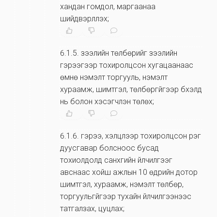
хандан гомдол, маргаанаа
шийдвэрлүүлэх;
6.1.5
.
зээлийн төлбөрийг зээлийн
гэрээгээр тохиролцсон хугацаанаас
өмнө нэмэлт торгууль, нэмэлт
хураамж, шимтгэл, төлбөргүйгээр бүхэлд
нь болон хэсэгчлэн төлөх;
6.1.6
.
гэрээ, хэлцлээр тохиролцсон үүрэг
дуусгавар болсноос бусад
тохиолдолд санхүүгийн үйлчилгээг
авснаас хойш ажлын 10 өдрийн дотор
шимтгэл, хураамж, нэмэлт төлбөр,
торгуульгүйгээр тухайн үйлчилгээнээс
татгалзах, цуцлах;