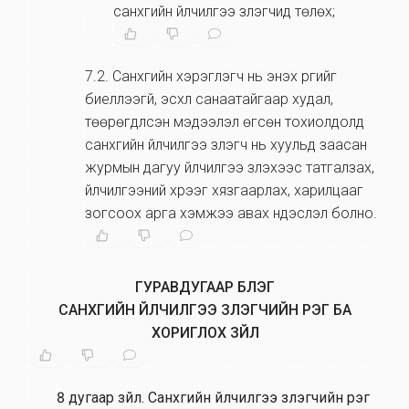
санхүүгийн үйлчилгээ үзүүлэгчид төлөх;
7.2
.
Санхүүгийн хэрэглэгч нь энэхүү үүргийг
биелүүлээгүй, эсхүл санаатайгаар худал,
төөрөгдүүлсэн мэдээлэл өгсөн тохиолдолд
санхүүгийн үйлчилгээ үзүүлэгч нь хуульд заасан
журмын дагуу үйлчилгээ үзүүлэхээс татгалзах,
үйлчилгээний хүрээг хязгаарлах, харилцааг
зогсоох арга хэмжээ авах үндэслэл болно.
ГУРАВДУГААР БҮЛЭГ
САНХҮҮГИЙН ҮЙЛЧИЛГЭЭ ҮЗҮҮЛЭГЧИЙН ҮҮРЭГ БА
ХОРИГЛОХ ЗҮЙЛ
8 дугаар зүйл
.
Санхүүгийн үйлчилгээ үзүүлэгчийн үүрэг