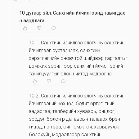
10 дугаар зүйл
.
Санхүүгийн үйлчилгээнд тавигдах
шаардлага
10.1
.
Санхүүгийн үйлчилгээ үзүүлэгч нь санхүүгийн
үйлчилгээг сурталчлах, санхүүгийн
хэрэглэгчийн оновчтой шийдвэр гаргалтыг
дэмжих зорилгоор санхүүгийн үйлчилгээний
танилцуулгыг олон нийтэд мэдээлнэ.
10.2
.
Санхүүгийн үйлчилгээ үзүүлэгч нь санхүүгийн
үйлчилгээний нөхцөл, бодит өртөг, түүний
задаргаа, төлбөрийн хуваарь, онцлог,
эрсдэл болон үр дагаврын талаарх бүрэн
гүйцэд, үнэн зөв, ойлгомжтой, харьцуулж
болохуйц мэдээллээр санхүүгийн