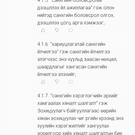
4.1.5
.
“санхүүгийн боловсролыг
дээшлүүлэх үйл ажиллагаа” гэж олон
нийтэд санхүүгийн боловсрол олгох,
дээшлүүлэх цогц арга хэмжээг;
4.1.6
.
"хариуцлагатай санхүүгийн
үйлчилгээ" гэж санхүүгийн үйлчилгээ
үзүүлэгчээс энэ хуульд заасан нөхцөл,
шаардлагыг хангасан санхүүгийн
үйлчилгээ үзүүлэхийг;
4.1.7
.
“санхүүгийн хэрэглэгчийн эрхийг
хамгаалах хяналт шалгалт” гэж
Зохицуулагч байгууллагаас өөрийн
хянан зохицуулах чиг үүргийн хүрээнд энэ
хуулийн хэрэгжилтийг хангуулах
зорилгоор хийх хяналт шалгалтын бие