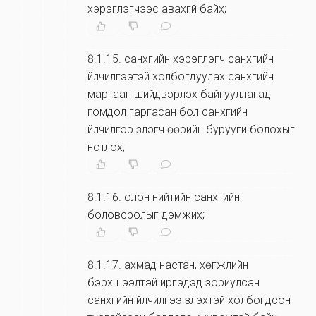
хэрэглэгчээс авахгүй байх;
8.1.15
.
санхүүгийн хэрэглэгч санхүүгийн
үйлчилгээтэй холбогдуулах санхүүгийн
маргаан шийдвэрлэх байгууллагад
гомдол гаргасан бол санхүүгийн
үйлчилгээ үзүүлэгч өөрийн буруугүй болохыг
нотлох;
8.1.16
.
олон нийтийн санхүүгийн
боловсролыг дэмжих;
8.1.17
.
ахмад настан, хөгжлийн
бэрхшээлтэй иргэдэд зориулсан
санхүүгийн үйлчилгээ үзүүлэхтэй холбогдсон