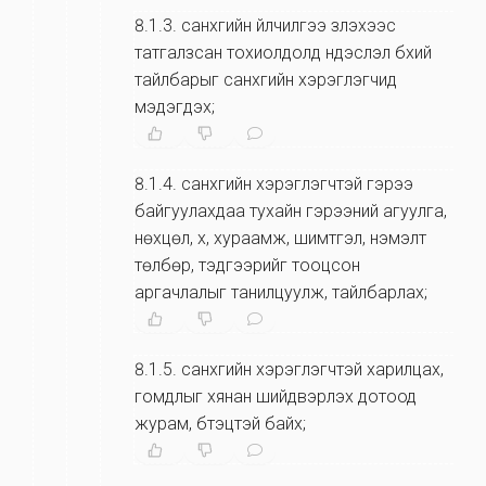
8.1.3
.
санхүүгийн үйлчилгээ үзүүлэхээс
татгалзсан тохиолдолд үндэслэл бүхий
тайлбарыг санхүүгийн хэрэглэгчид
мэдэгдэх;
8.1.4
.
санхүүгийн хэрэглэгчтэй гэрээ
байгуулахдаа тухайн гэрээний агуулга,
нөхцөл, хүү, хураамж, шимтгэл, нэмэлт
төлбөр, тэдгээрийг тооцсон
аргачлалыг танилцуулж, тайлбарлах;
8.1.5
.
санхүүгийн хэрэглэгчтэй харилцах,
гомдлыг хянан шийдвэрлэх дотоод
журам, бүтэцтэй байх;