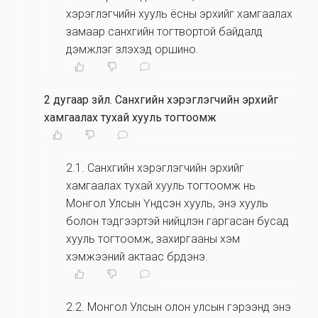
хэрэглэгчийн хууль ёсны эрхийг хамгаалах
замаар санхүүгийн тогтвортой байдалд
дэмжлэг үзүүлэхэд оршино.
2 дугаар зүйл
.
Санхүүгийн хэрэглэгчийн эрхийг
хамгаалах тухай хууль тогтоомж
2.1
.
Санхүүгийн хэрэглэгчийн эрхийг
хамгаалах тухай хууль тогтоомж нь
Монгол Улсын Үндсэн хууль, энэ хууль
болон тэдгээртэй нийцүүлэн гаргасан бусад
хууль тогтоомж, захиргааны хэм
хэмжээний актаас бүрдэнэ.
2.2
.
Монгол Улсын олон улсын гэрээнд энэ