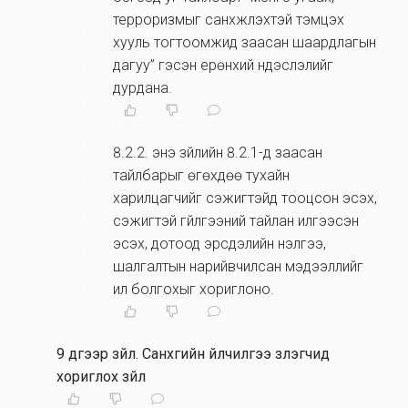
терроризмыг санхүүжүүлэхтэй тэмцэх
хууль тогтоомжид заасан шаардлагын
дагуу” гэсэн ерөнхий үндэслэлийг
дурдана.
8.2.2
.
энэ зүйлийн 8.2.1-д заасан
тайлбарыг өгөхдөө тухайн
харилцагчийг сэжигтэйд тооцсон эсэх,
сэжигтэй гүйлгээний тайлан илгээсэн
эсэх, дотоод эрсдэлийн үнэлгээ,
шалгалтын нарийвчилсан мэдээллийг
ил болгохыг хориглоно.
9 дүгээр зүйл
.
Санхүүгийн үйлчилгээ үзүүлэгчид
хориглох зүйл