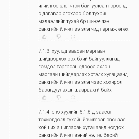
үйлчилгээ үзүүлэгчтэй байгуулсан гэрээнд
үр дагавар үүсгэхээр бол тухайн
мэдээллийг тухай бүр шинэчлэн
санхүүгийн үйлчилгээ үзүүлэгчид гаргаж өгөх;
7.1.3
.
хуульд заасан маргаан
шийдвэрлэх эрх бүхий байгууллагад
гомдол гаргасан өдрөөс эхлэн
маргаан шийдвэрлэх хүртэлх хугацаанд
санхүүгийн үйлчилгээ үзүүлэгчээс хохирол
барагдуулахыг шаардахгүй байх;
7.1.4
.
энэ хуулийн 6.1.6-д заасан
тохиолдолд тухайн үйлчилгээг авснаас
хойших ашигласан хугацаанд ногдох
санхүүгийн үйлчилгээний үнэ, төлбөрийг