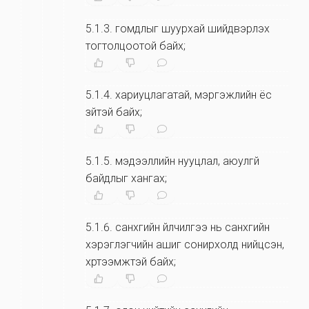
5.1.3
.
гомдлыг шуурхай шийдвэрлэх
тогтолцоотой байх;
5.1.4
.
хариуцлагатай, мэргэжлийн ёс
зүйтэй байх;
5.1.5
.
мэдээллийн нууцлал, аюулгүй
байдлыг хангах;
5.1.6
.
санхүүгийн үйлчилгээ нь санхүүгийн
хэрэглэгчийн ашиг сонирхолд нийцсэн,
хүртээмжтэй байх;