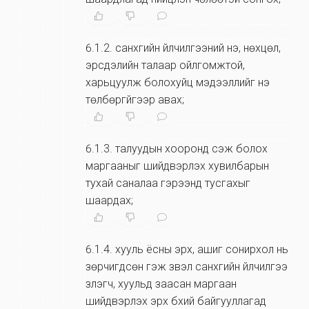
6.1.2
.
санхүүгийн үйлчилгээний үнэ, нөхцөл,
эрсдэлийн талаар ойлгомжтой,
харьцуулж болохуйц мэдээллийг үнэ
төлбөргүйгээр авах;
6.1.3
.
талуудын хооронд үүсэж болох
маргааныг шийдвэрлэх хувилбарын
тухай саналаа гэрээнд тусгахыг
шаардах;
6.1.4
.
хууль ёсны эрх, ашиг сонирхол нь
зөрчигдсөн гэж үзвэл санхүүгийн үйлчилгээ
үзүүлэгч, хуульд заасан маргаан
шийдвэрлэх эрх бүхий байгууллагад