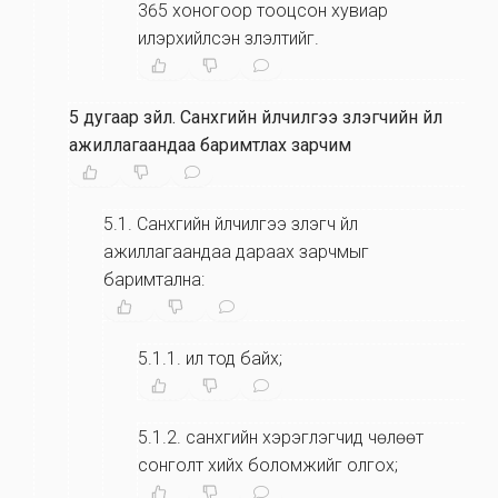
365 хоногоор тооцсон хувиар
илэрхийлсэн үзүүлэлтийг.
5 дугаар зүйл
.
Санхүүгийн үйлчилгээ үзүүлэгчийн үйл
ажиллагаандаа баримтлах зарчим
5.1
.
Санхүүгийн үйлчилгээ үзүүлэгч үйл
ажиллагаандаа дараах зарчмыг
баримтална:
5.1.1
.
ил тод байх;
5.1.2
.
санхүүгийн хэрэглэгчид чөлөөт
сонголт хийх боломжийг олгох;