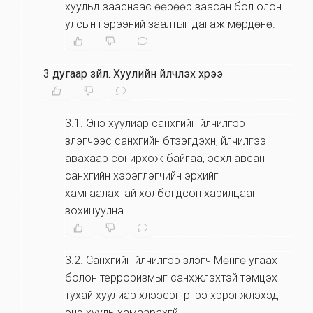
хуульд зааснаас өөрөөр заасан бол олон
улсын гэрээний заалтыг дагаж мөрдөнө.
3 дугаар зүйл
.
Хуулийн үйлчлэх хүрээ
3.1
.
Энэ хуулиар санхүүгийн үйлчилгээ
үзүүлэгчээс санхүүгийн бүтээгдэхүүн, үйлчилгээ
авахаар сонирхож байгаа, эсхүл авсан
санхүүгийн хэрэглэгчийн эрхийг
хамгаалахтай холбогдсон харилцааг
зохицуулна.
3.2
.
Санхүүгийн үйлчилгээ үзүүлэгч Мөнгө угаах
болон терроризмыг санхүүжүүлэхтэй тэмцэх
тухай хуулиар хүлээсэн үүргээ хэрэгжүүлэхэд
энэ хууль хамаарахгүй.