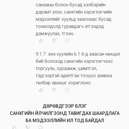
санааны болон бусад хэлбэрийн
дарамт үзүүлэх, санхүүгийн хэрэглэгчийн
мэдээллийг хуульд зааснаас бусад
тохиолдолд гуравдагч этгээдэд
дамжуулах, түгээх;
9.1.7
.
энэ хуулийн 6.1.6-д заасан нөхцөл
бий болоход санхүүгийн хэрэглэгчээс
торгууль, хураамж, шимтгэл,
тэдгээртэй адилтган тооцох аливаа
төлбөр авахыг хориглоно.
ДӨРӨВДҮГЭЭР БҮЛЭГ
САНХҮҮГИЙН ҮЙЛЧИЛГЭЭНД ТАВИГДАХ ШААРДЛАГА
БА МЭДЭЭЛЛИЙН ИЛ ТОД БАЙДАЛ