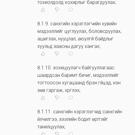
тохиолдолд хохирлыг барагдуулах;
8.1.9
.
санхүүгийн хэрэглэгчийн хувийн
мэдээллийг цуглуулах, боловсруулах,
ашиглах, нууцлал, аюулгүй байдлыг
хуульд заасны дагуу хангах;
8.1.10
.
зохицуулагч байгууллагаас
шаардсан баримт бичиг, мэдээллийг
тогтоосон хугацаанд бүрэн гүйцэд, үнэн
зөв гаргаж, хүргүүлэх;
8.1.11
.
санхүүгийн хэрэглэгчид санхүүгийн
үйлчилгээ, зээлийн бодит өртгийг
танилцуулах;