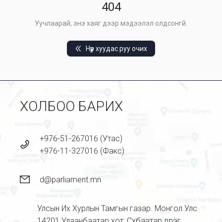
404
Уучлаарай, энэ хаяг дээр мэдээлэл олдсонгүй.
Нүүр хуудас руу очих
ХОЛБОО БАРИХ
+976-51-267016 (Утас)
+976-11-327016 (Факс)
d@parliament.mn
Улсын Их Хурлын Тамгын газар. Монгол Улс
14201 Улаанбаатар хот, Сүхбаатар дүүрэг,