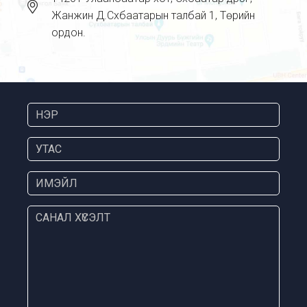
Жанжин Д.Сүхбаатарын талбай 1, Төрийн
ордон.