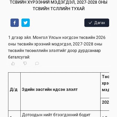
ТӨСВИЙН ХҮРЭЭНИЙ МЭДЭГДЭЛ, 2027-2028 ОНЫ
ТӨСВИЙН ТӨСӨӨЛЛИЙН ТУХАЙ
Дагах
1 дүгээр зүйл
.
Монгол Улсын нэгдсэн төсвийн 2026
оны төсвийн хүрээний мэдэгдэл, 2027-2028 оны
төсвийн төсөөллийн үзүүлэлтийг доор дурдсанаар
баталсугай:
Төсвий
хүрээни
Д/д
Эдийн засгийн үндсэн үзүүлэлт
мэдэгд
2026 о
Дотоодын нийт бүтээгдэхүүний бодит