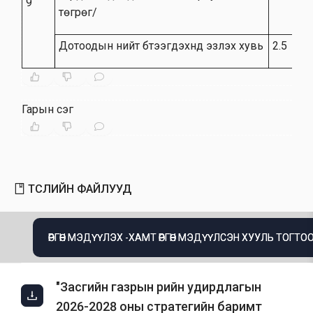
9
төгрөг/
Дотоодын нийт бүтээгдэхүүнд эзлэх хувь
2.5
Гарын үсэг
ТӨСЛИЙН ФАЙЛУУД
ӨРГӨН МЭДҮҮЛЭХ -ХАМТ ӨРГӨН МЭДҮҮЛСЭН ХУУЛЬ ТОГТОО
"Засгийн газрын өрийн удирдлагын
2026-2028 оны стратегийн баримт