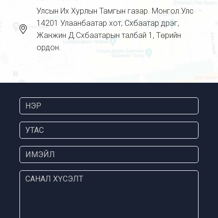
Улсын Их Хурлын Тамгын газар. Монгол Улс
14201 Улаанбаатар хот, Сүхбаатар дүүрэг,
Жанжин Д.Сүхбаатарын талбай 1, Төрийн
ордон.