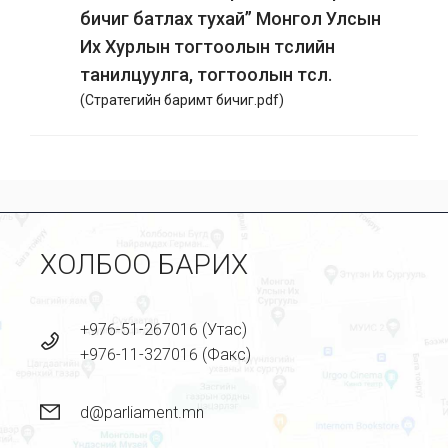
бичиг батлах тухай” Монгол Улсын
Их Хурлын тогтоолын төслийн
танилцуулга, тогтоолын төсөл.
(
Стратегийн баримт бичиг.pdf
)
ХОЛБОО БАРИХ
+976-51-267016 (Утас)
+976-11-327016 (Факс)
d@parliament.mn