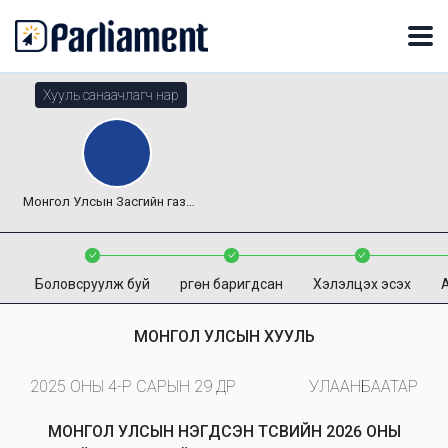
Хууль санаачлагч нар
Монгол Улсын Засгийн газар
Боловсруулж буй
Өргөн баригдсан
Хэлэлцэх эсэх
МОНГОЛ УЛСЫН ХУУЛЬ
2025 ОНЫ 4-Р САРЫН 29 ӨДӨР
УЛААНБААТАР
МОНГОЛ УЛСЫН НЭГДСЭН ТӨСВИЙН 2026 ОНЫ