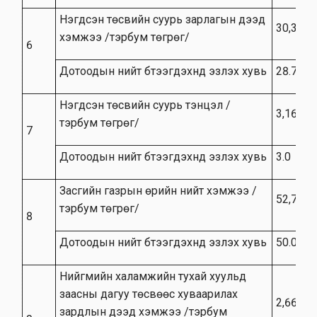
Нэгдсэн төсвийн суурь зарлагын дээд
30,314.
хэмжээ /тэрбум төгрөг/
6
Дотоодын нийт бүтээгдэхүүнд эзлэх хувь
28.7
Нэгдсэн төсвийн суурь тэнцэл /
3,165.0
тэрбум төгрөг/
7
Дотоодын нийт бүтээгдэхүүнд эзлэх хувь
3.0
Засгийн газрын өрийн нийт хэмжээ /
52,750.
тэрбум төгрөг/
8
Дотоодын нийт бүтээгдэхүүнд эзлэх хувь
50.0
Нийгмийн халамжийн тухай хуульд
заасны дагуу төсвөөс хуваарилах
2,664.3
зардлын дээд хэмжээ /тэрбум