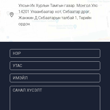
Улсын Их Хурлын Тамгын газар. Монгол Улс
14201 Улаанбаатар хот, Сүхбаатар дүүрэг,
Жанжин Д.Сүхбаатарын талбай 1, Төрийн
ордон.