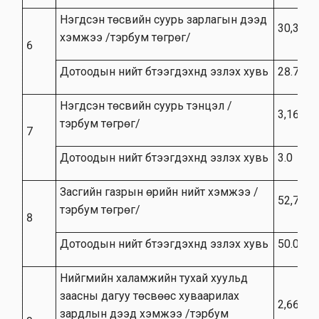
Нэгдсэн төсвийн суурь зарлагын дээд
30,314.
хэмжээ /тэрбум төгрөг/
6
Дотоодын нийт бүтээгдэхүүнд эзлэх хувь
28.7
Нэгдсэн төсвийн суурь тэнцэл /
3,165.0
тэрбум төгрөг/
7
Дотоодын нийт бүтээгдэхүүнд эзлэх хувь
3.0
Засгийн газрын өрийн нийт хэмжээ /
52,750.
тэрбум төгрөг/
8
Дотоодын нийт бүтээгдэхүүнд эзлэх хувь
50.0
Нийгмийн халамжийн тухай хуульд
заасны дагуу төсвөөс хуваарилах
2,664.3
зардлын дээд хэмжээ /тэрбум