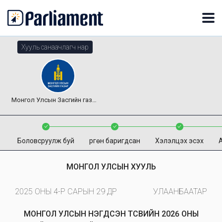
Хууль санаачлагч нар
Монгол Улсын Засгийн газар
Боловсруулж буй
Өргөн баригдсан
Хэлэлцэх эсэх
МОНГОЛ УЛСЫН ХУУЛЬ
2025 ОНЫ 4-Р САРЫН 29 ӨДӨР
УЛААНБААТАР
МОНГОЛ УЛСЫН НЭГДСЭН ТӨСВИЙН 2026 ОНЫ