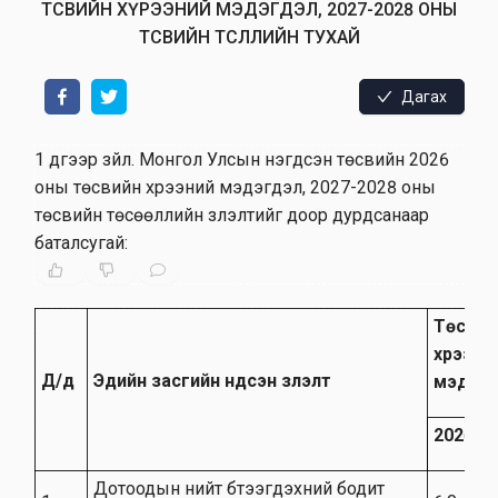
ТӨСВИЙН ХҮРЭЭНИЙ МЭДЭГДЭЛ, 2027-2028 ОНЫ
ТӨСВИЙН ТӨСӨӨЛЛИЙН ТУХАЙ
Дагах
1 дүгээр зүйл
.
Монгол Улсын нэгдсэн төсвийн 2026
оны төсвийн хүрээний мэдэгдэл, 2027-2028 оны
төсвийн төсөөллийн үзүүлэлтийг доор дурдсанаар
баталсугай:
Төсвий
хүрээни
Д/д
Эдийн засгийн үндсэн үзүүлэлт
мэдэгд
2026 о
Дотоодын нийт бүтээгдэхүүний бодит