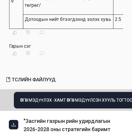
9
төгрөг/
Дотоодын нийт бүтээгдэхүүнд эзлэх хувь
2.5
Гарын үсэг
ТӨСЛИЙН ФАЙЛУУД
ӨРГӨН МЭДҮҮЛЭХ -ХАМТ ӨРГӨН МЭДҮҮЛСЭН ХУУЛЬ ТОГТОО
"Засгийн газрын өрийн удирдлагын
2026-2028 оны стратегийн баримт