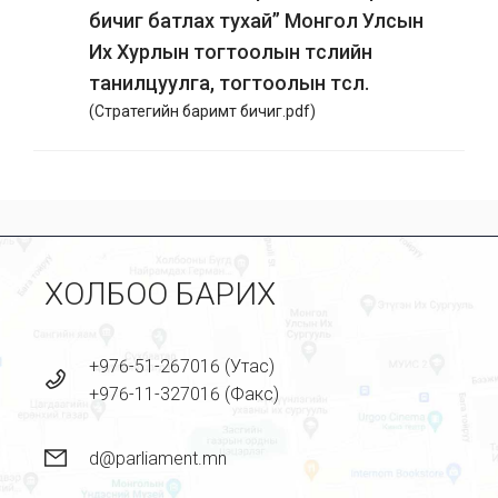
бичиг батлах тухай” Монгол Улсын
Их Хурлын тогтоолын төслийн
танилцуулга, тогтоолын төсөл.
(
Стратегийн баримт бичиг.pdf
)
ХОЛБОО БАРИХ
+976-51-267016 (Утас)
+976-11-327016 (Факс)
d@parliament.mn