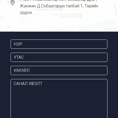
Жанжин Д.Сүхбаатарын талбай 1, Төрийн
ордон.