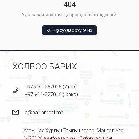
404
Уучлаарай, энэ хаяг дээр мэдээлэл олдсонгүй.
Нүүр хуудас руу очих
ХОЛБОО БАРИХ
+976-51-267016 (Утас)
+976-11-327016 (Факс)
d@parliament.mn
Улсын Их Хурлын Тамгын газар. Монгол Улс
14201 Улаанбаатар хот, Сүхбаатар дүүрэг,