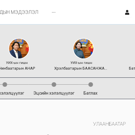
ЙДЫН МЭДЭЭЛЭЛ
УИХ-ын гишүүн
УИХ-ын гишүүн
Чинбаатарын
АНАР
Хүрэлбаатарын
БААСАНЖАРГАЛ
Ба
хэлэлцүүлэг
Эцсийн хэлэлцүүлэг
Батлах
УЛААНБААТАР