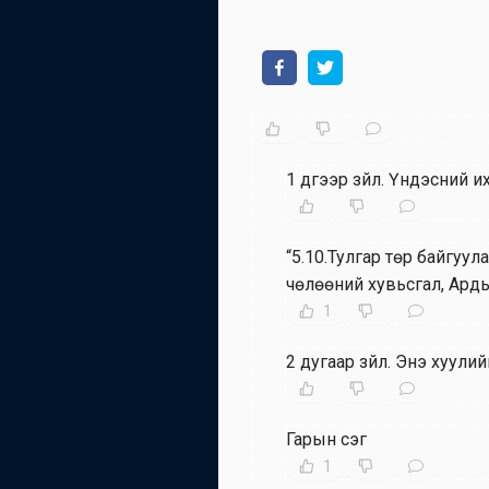
1 дүгээр зүйл
.
Үндэсний их
“5.10.Тулгар төр байгуу
чөлөөний хувьсгал, Ард
1
2 дугаар зүйл
.
Энэ хуулий
Гарын үсэг
1