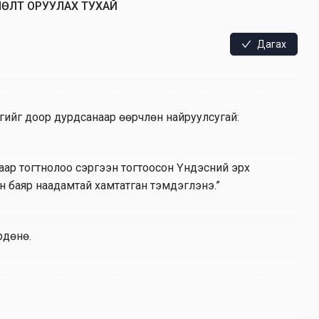
ЛӨЛТ ОРУУЛАХ ТУХАЙ
Дагах
сгийг доор дурдсанаар өөрчлөн найруулсугай:
гаар тогтнолоо сэргээн тогтоосон Үндэсний эрх
н баяр наадамтай хамтатган тэмдэглэнэ.”
рдөнө.