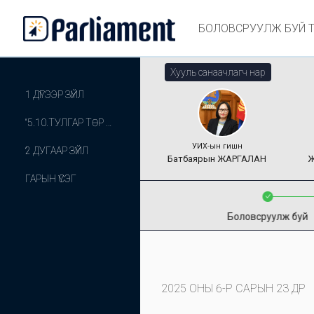
БОЛОВСРУУЛЖ БУЙ 
Хууль санаачлагч нар
1 ДҮГЭЭР ЗҮЙЛ
“5.10.ТУЛГАР ТӨР БАЙГУУЛАГДСАНЫ ОЙ, ИХ МОНГОЛ УЛС БАЙГУУЛАГДСАНЫ ОЙ, ҮНДЭСНИЙ ТУСГААР ТОГТНОЛОО СЭРГЭЭН ТОГТООСОН ҮНДЭСНИЙ ЭРХ ЧӨЛӨӨНИЙ ХУВЬСГАЛ, АРДЫН ХУВЬСГАЛ, АРДЧИЛСАН ХУВЬСГАЛЫН ОЙН БАЯР НААДМЫГ УЛСЫН БАЯР НААДАМТАЙ ХАМТАТГАН ТЭМДЭГЛЭНЭ.”
УИХ-ын гишүүн
2 ДУГААР ЗҮЙЛ
Батбаярын
ЖАРГАЛАН
Ж
ГАРЫН ҮСЭГ
Боловсруулж буй
2025 ОНЫ 6-Р САРЫН 23 ӨДӨР