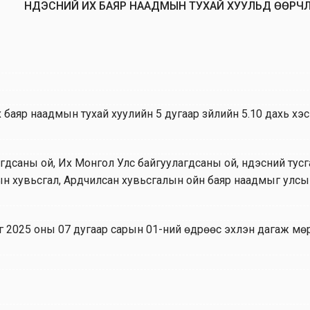
ҮНДЭСНИЙ ИХ БАЯР НААДМЫН ТУХАЙ ХУУЛЬД ӨӨРЧ
 баяр наадмын тухай хуулийн 5 дугаар зүйлийн 5.10 дахь хэ
лагдсаны ой, Их Монгол Улс байгуулагдсаны ой, үндэсний тус
ын хувьсгал, Ардчилсан хувьсгалын ойн баяр наадмыг улсы
г 2025 оны 07 дугаар сарын 01-ний өдрөөс эхлэн дагаж мө