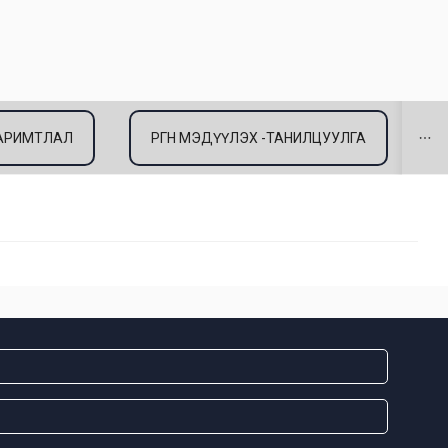
 БАРИМТЛАЛ
ӨРГӨН МЭДҮҮЛЭХ -ТАНИЛЦУУЛГА