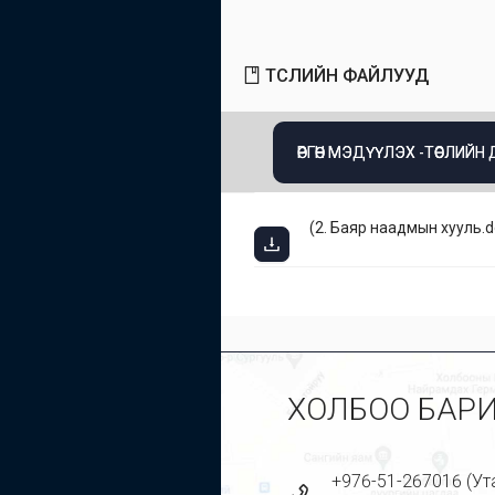
ТӨСЛИЙН ФАЙЛУУД
ӨРГӨН МЭДҮҮЛЭХ -ТӨСЛИЙН
(
2. Баяр наадмын хууль.d
ХОЛБОО БАР
+976-51-267016 (Ут