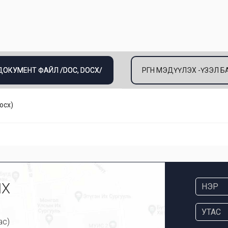
 ДОКУМЕНТ ФАЙЛ /DOC, DOCX/
ӨРГӨН МЭДҮҮЛЭХ -ҮЗЭЛ
ocx
)
ИХ
ас)