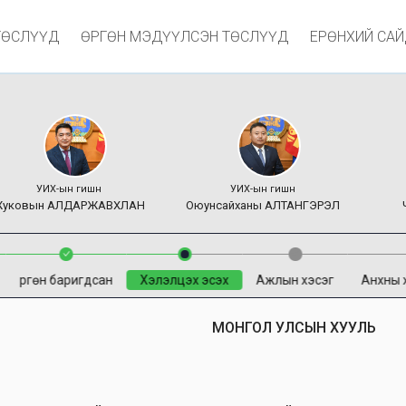
ТӨСЛҮҮД
ӨРГӨН МЭДҮҮЛСЭН ТӨСЛҮҮД
ЕРӨНХИЙ СА
УИХ-ын гишүүн
УИХ-ын гишүүн
уковын
АЛДАРЖАВХЛАН
Оюунсайханы
АЛТАНГЭРЭЛ
Өргөн баригдсан
Хэлэлцэх эсэх
Ажлын хэсэг
Анхны 
МОНГОЛ УЛСЫН ХУУЛЬ