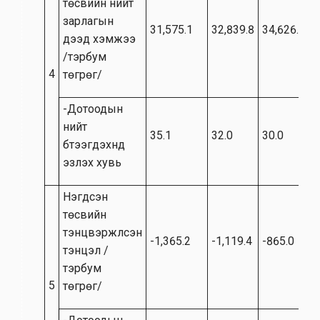
төсвийн нийт
зарлагын
31,575.1
32,839.8
34,626.0
дээд хэмжээ
/тэрбум
4
төгрөг/
-Дотоодын
нийт
35.1
32.0
30.0
бүтээгдэхүүнд
эзлэх хувь
Нэгдсэн
төсвийн
тэнцвэржүүлсэн
-1,365.2
-1,119.4
-865.0
тэнцэл /
тэрбум
5
төгрөг/