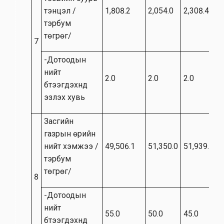
тэнцэл /
1,808.2
2,054.0
2,308.4
тэрбум
төгрөг/
7
-Дотоодын
нийт
2.0
2.0
2.0
бүтээгдэхүүнд
эзлэх хувь
Засгийн
газрын өрийн
нийт хэмжээ /
49,506.1
51,350.0
51,939.0
тэрбум
төгрөг/
8
-Дотоодын
нийт
55.0
50.0
45.0
бүтээгдэхүүнд