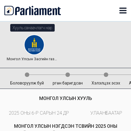
Хууль санаачлагч нар
Монгол Улсын Засгийн газар
Боловсруулж буй
Өргөн баригдсан
Хэлэлцэх эсэх
МОНГОЛ УЛСЫН ХУУЛЬ
2025 ОНЫ 6-Р САРЫН 24 ӨДӨР
УЛААНБААТАР
МОНГОЛ УЛСЫН НЭГДСЭН ТӨСВИЙН 2025 ОНЫ