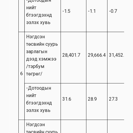
-Дотоодын
нийт
-1.5
-1.1
-0.7
бүтээгдэхүүнд
эзлэх хувь
Нэгдсэн
төсвийн суурь
зарлагын
28,401.7
29,666.4
31,452.6
дээд хэмжээ
/тэрбум
6
төгрөг/
-Дотоодын
нийт
31.6
28.9
27.3
бүтээгдэхүүнд
эзлэх хувь
Нэгдсэн
төсвийн суурь