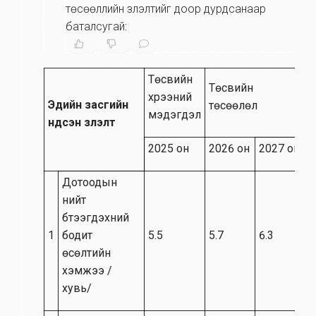
төсөөллийн үзүүлэлтийг доор дурдсанаар
баталсугай:
Төсвийн
Төсвийн
хүрээний
Эдийн засгийн
төсөөлөл
мэдэгдэл
үндсэн үзүүлэлт
2025 он
2026 он
2027 он
Дотоодын
нийт
бүтээгдэхүүний
1
бодит
5.5
5.7
6.3
өсөлтийн
хэмжээ /
хувь/