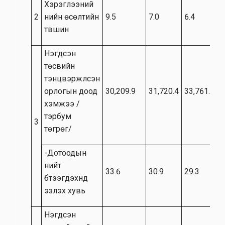
Хэрэглээний
2
үнийн өсөлтийн
9.5
7.0
6.4
түвшин
Нэгдсэн
төсвийн
тэнцвэржүүлсэн
орлогын доод
30,209.9
31,720.4
33,761.0
хэмжээ /
тэрбум
3
төгрөг/
-Дотоодын
нийт
33.6
30.9
29.3
бүтээгдэхүүнд
эзлэх хувь
Нэгдсэн