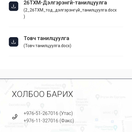
26ТХМ-Дэлгэрэнгүй-танилцуулга
(
2_26ТХМ_тод_дэлгэрэнгүй_танилцуулга.docx
)
Товч танилцуулга
(
Товч танилцуулга.docx
)
ХОЛБОО БАРИХ
+976-51-267016 (Утас)
+976-11-327016 (Факс)