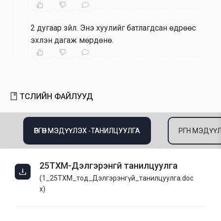
2 дугаар зүйл
.
Энэ хуулийг батлагдсан өдрөөс
эхлэн дагаж мөрдөнө.
ТӨСЛИЙН ФАЙЛУУД
ӨРГӨН МЭДҮҮЛЭХ -ТАНИЛЦУУЛГА
ӨРГӨН МЭДҮ
25ТХМ-Дэлгэрэнгүй танилцуулга
(
1_25ТХМ_тод_Дэлгэрэнгүй_танилцуулга.doc
x
)