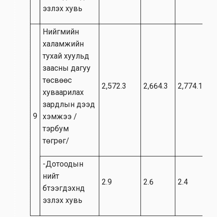
эзлэх хувь
Нийгмийн
халамжийн
тухай хуульд
заасны дагуу
төсвөөс
2,572.3
2,664.3
2,774.1
хуваарилах
зардлын дээд
9
хэмжээ /
тэрбум
төгрөг/
-Дотоодын
нийт
2.9
2.6
2.4
бүтээгдэхүүнд
эзлэх хувь