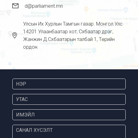
d@parliament.mn
Улсын Их Хурлын Тамгын газар. Монгол Улс
14201 Улаанбаатар хот, Сүхбаатар дүүрэг,
Жанжин Д.Сүхбаатарын талбай 1, Төрийн
ордон.