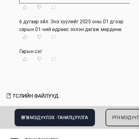
6 дугаар зүйл
.
Энэ хуулийг 2025 оны 01 дүгээр
сарын 01-ний өдрөөс эхлэн дагаж мөрдөнө.
Гарын үсэг
ТӨСЛИЙН ФАЙЛУУД
ӨРГӨН МЭДҮҮЛЭХ -ТАНИЛЦУУЛГА
ӨРГӨН МЭДҮҮ