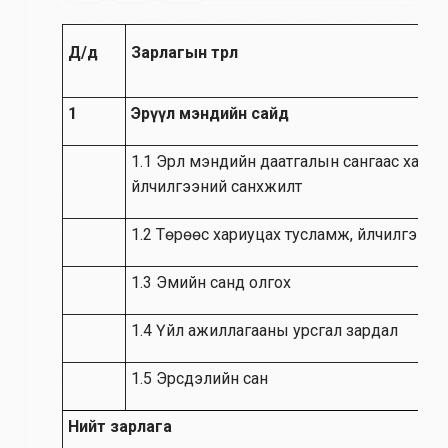
Д/д
Зарлагын төрөл
1
Эрүүл мэндийн сайд
1.1 Эрүүл мэндийн даатгалын сангаас хари
үйлчилгээний санхүүжилт
1.2 Төрөөс хариуцах тусламж, үйлчилгээний
1.3 Эмийн санд олгох
1.4 Үйл ажиллагааны урсгал зардал
1.5 Эрсдэлийн сан
Нийт зарлага