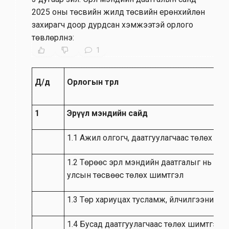
2025 оны төсвийн жилд төсвийн ерөнхийлөн
захирагч доор дурдсан хэмжээтэй орлого
төвлөрүүлнэ:
1
Д/д
Орлогын төрөл
1
Эрүүл мэндийн сайд
1.1 Ажил олгогч, даатгуулагчаас төлөх ши
1.2 Төрөөс эрүүл мэндийн даатгалыг нь ха
улсын төсвөөс төлөх шимтгэл
1.3 Төр хариуцах тусламж, үйлчилгээний са
1.4 Бусад даатгуулагчаас төлөх шимтгэл