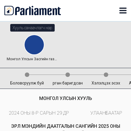
Хууль санаачлагч нар
Монгол Улсын Засгийн газар
Боловсруулж буй
Өргөн баригдсан
Хэлэлцэх эсэх
МОНГОЛ УЛСЫН ХУУЛЬ
2024 ОНЫ 8-Р САРЫН 29 ӨДӨР
УЛААНБААТАР
ЭРҮҮЛ МЭНДИЙН ДААТГАЛЫН САНГИЙН 2025 ОНЫ