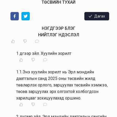
ТӨСВИЙН ТУХАЙ
Дагах
НЭГДҮГЭЭР БҮЛЭГ
НИЙТЛЭГ ҮНДЭСЛЭЛ
1 дүгээр зүйл
.
Хуулийн зорилт
1.1.Энэ хуулийн зорилт нь Эрүүл мэндийн
даатгалын санд 2025 оны төсвийн жилд
төвлөрүүлэх орлого, зарцуулах төсвийн хэмжээ,
төсөв зарцуулах эрх олгохтой холбогдсон
харилцааг зохицуулахад оршино.
2 дугаар зүйл
.
Эрүүл мэндийн даатгалын сангийн