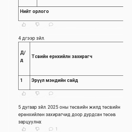
Нийт орлого
4 дүгээр зүйл
.
Д/
Төсвийн ерөнхийлөн захирагч
д
1
Эрүүл мэндийн сайд
5 дугаар зүйл
.
2025 оны төсвийн жилд төсвийн
ерөнхийлөн захирагчид доор дурдсан төсөв
зарцуулна:
1