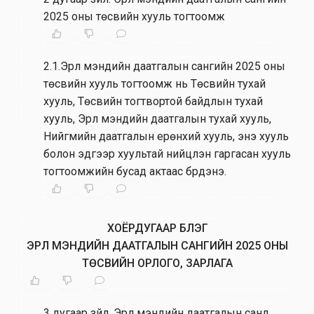
2025 оны төсвийн хууль тогтоомж
2.1.Эрүүл мэндийн даатгалын сангийн 2025 оны
төсвийн хууль тогтоомж нь Төсвийн тухай
хууль, Төсвийн тогтвортой байдлын тухай
хууль, Эрүүл мэндийн даатгалын тухай хууль,
Нийгмийн даатгалын ерөнхий хууль, энэ хууль
болон эдгээр хуультай нийцүүлэн гаргасан хууль
тогтоомжийн бусад актаас бүрдэнэ.
ХОЁРДУГААР БҮЛЭГ
ЭРҮҮЛ МЭНДИЙН ДААТГАЛЫН САНГИЙН 2025 ОНЫ
ТӨСВИЙН ОРЛОГО, ЗАРЛАГА
3 дугаар зүйл
.
Эрүүл мэндийн даатгалын санд