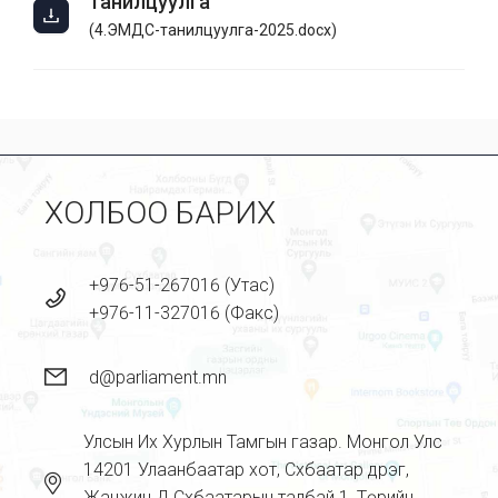
танилцуулга
(
4.ЭМДС-танилцуулга-2025.docx
)
ХОЛБОО БАРИХ
+976-51-267016 (Утас)
+976-11-327016 (Факс)
d@parliament.mn
Улсын Их Хурлын Тамгын газар. Монгол Улс
14201 Улаанбаатар хот, Сүхбаатар дүүрэг,
Жанжин Д.Сүхбаатарын талбай 1, Төрийн