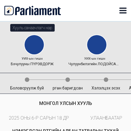
Хууль санаачлагч нар
УИХ-ын гишүүн
УИХ-ын гишүүн
Бөхчулууны
ПҮРЭВДОРЖ
Чулуунбилэгийн
ЛОДОЙСАМБУУ
Боловсруулж буй
Өргөн баригдсан
Хэлэлцэх эсэх
МОНГОЛ УЛСЫН ХУУЛЬ
2025 ОНЫ 6-Р САРЫН 18 ӨДӨР
УЛААНБААТАР