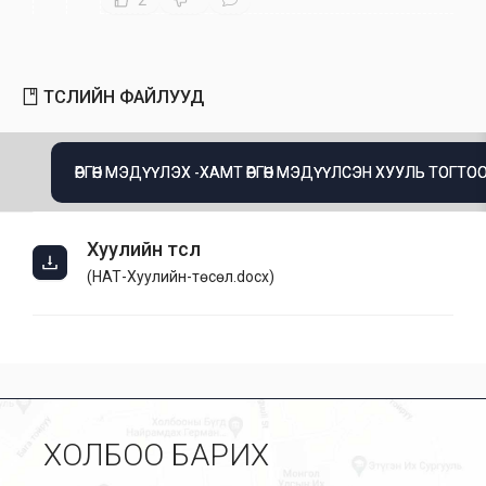
2
ТӨСЛИЙН ФАЙЛУУД
ӨРГӨН МЭДҮҮЛЭХ -ХАМТ ӨРГӨН МЭДҮҮЛСЭН ХУУЛЬ ТОГТОО
Хуулийн төсөл
(
НӨАТ-Хуулийн-төсөл.docx
)
ХОЛБОО БАРИХ