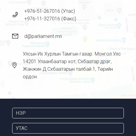
+976-51-267016 (Утас)
+976-11-327016 (Факс)
d@parliament.mn
Улсын Их Хурлын Тамгын газар. Монгол Улс
14201 Улаанбаатар хот, Сүхбаатар дүүрэг,
Жанжин Д.Сүхбаатарын талбай 1, Төрийн
ордон.