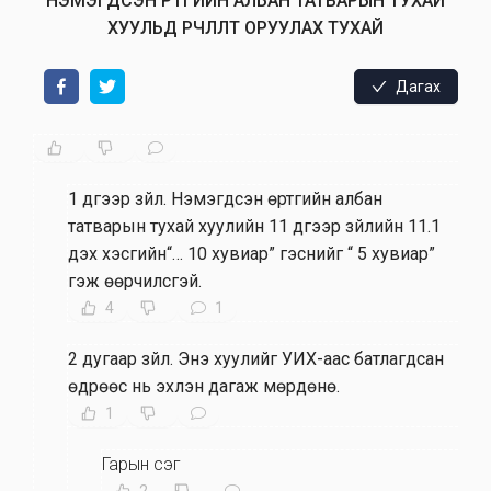
НЭМЭГДСЭН ӨРТГИЙН АЛБАН ТАТВАРЫН ТУХАЙ
ХУУЛЬД ӨӨРЧЛӨЛТ ОРУУЛАХ ТУХАЙ
Дагах
1 дүгээр зүйл
.
Нэмэгдсэн өртгийн албан
татварын тухай хуулийн 11 дүгээр зүйлийн 11.1
дэх хэсгийн“… 10 хувиар” гэснийг “ 5 хувиар”
гэж өөрчилсүгэй.
4
1
2 дугаар зүйл
.
Энэ хуулийг УИХ-аас батлагдсан
өдрөөс нь эхлэн дагаж мөрдөнө.
1
Гарын үсэг