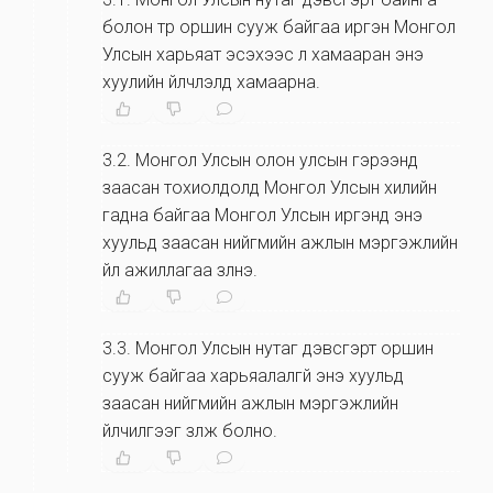
болон түр оршин сууж байгаа иргэн Монгол
Улсын харьяат эсэхээс үл хамааран энэ
хуулийн үйлчлэлд хамаарна.
3.2
.
Монгол Улсын олон улсын гэрээнд
заасан тохиолдолд Монгол Улсын хилийн
гадна байгаа Монгол Улсын иргэнд энэ
хуульд заасан нийгмийн ажлын мэргэжлийн
үйл ажиллагаа үзүүлнэ.
3.3
.
Монгол Улсын нутаг дэвсгэрт оршин
сууж байгаа харьяалалгүй энэ хуульд
заасан нийгмийн ажлын мэргэжлийн
үйлчилгээг үзүүлж болно.