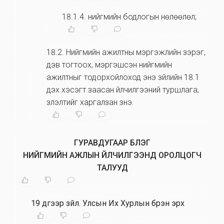
18.1.4
.
нийгмийн бодлогын нөлөөлөл;
18.2
.
Нийгмийн ажилтны мэргэжлийн зэрэг,
дэв тогтоох, мэргэшсэн нийгмийн
ажилтныг тодорхойлоход энэ зүйлийн 18.1
дэх хэсэгт заасан үйлчилгээний туршлага,
үзүүлэлтийг харгалзан үзнэ.
ГУРАВДУГААР БҮЛЭГ
НИЙГМИЙН АЖЛЫН ҮЙЛЧИЛГЭЭНД ОРОЛЦОГЧ
ТАЛУУД
19 дүгээр зүйл
.
Улсын Их Хурлын бүрэн эрх