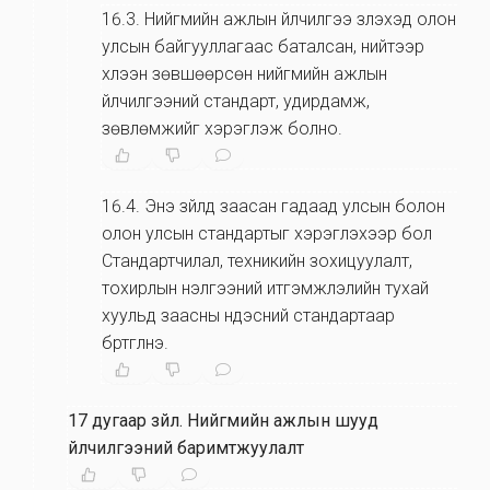
16.3
.
Нийгмийн ажлын үйлчилгээ үзүүлэхэд олон
улсын байгууллагаас баталсан, нийтээр
хүлээн зөвшөөрсөн нийгмийн ажлын
үйлчилгээний стандарт, удирдамж,
зөвлөмжийг хэрэглэж болно.
16.4
.
Энэ зүйлд заасан гадаад улсын болон
олон улсын стандартыг хэрэглэхээр бол
Стандартчилал, техникийн зохицуулалт,
тохирлын үнэлгээний итгэмжлэлийн тухай
хуульд заасны үндэсний стандартаар
бүртгүүлнэ.
17 дугаар зүйл
.
Нийгмийн ажлын шууд
үйлчилгээний баримтжуулалт