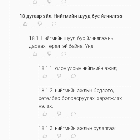
18 дугаар зүйл
.
Нийгмийн шууд бус үйлчилгээ
18.1
.
Нийгмийн шууд бус үйлчилгээ нь
дараах төрөлтэй байна. Үүнд:
18.1.1
.
олон улсын нийгмийн ажил;
18.1.2
.
нийгмийн ажлын бодлого,
хөтөлбөр боловсруулах, хэрэгжүүлэх
үнэлэх;
18.1.3
.
нийгмийн ажлын судалгаа;