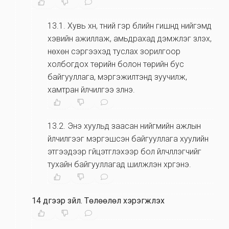
13.1
.
Хувь хүн, түүний гэр бүлийн гишүүнд нийгэмд
хэвийн ажиллаж, амьдрахад дэмжлэг үзүүлэх,
нөхөн сэргээхэд туслах зорилгоор
холбогдох төрийн болон төрийн бус
байгууллага, мэргэжилтэнд зуучилж,
хамтран үйлчилгээ үзүүлнэ.
13.2
.
Энэ хуульд заасан нийгмийн ажлын
үйлчилгээг мэргэшсэн байгууллага хуулийн
этгээдээр гүйцэтгүүлэхээр бол үйлчлүүлэгчийг
тухайн байгууллагад шилжүүлэн хүргэнэ.
14 дүгээр зүйл
.
Төлөөлөл хэрэгжүүлэх