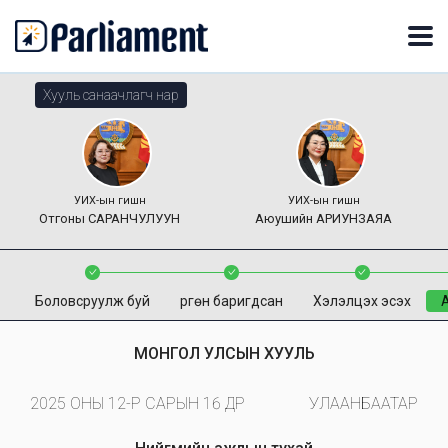
Хууль санаачлагч нар
УИХ-ын гишүүн
УИХ-ын гишүүн
Отгоны
САРАНЧУЛУУН
Аюушийн
АРИУНЗАЯА
Боловсруулж буй
Өргөн баригдсан
Хэлэлцэх эсэх
МОНГОЛ УЛСЫН ХУУЛЬ
2025 ОНЫ 12-Р САРЫН 16 ӨДӨР
УЛААНБААТАР