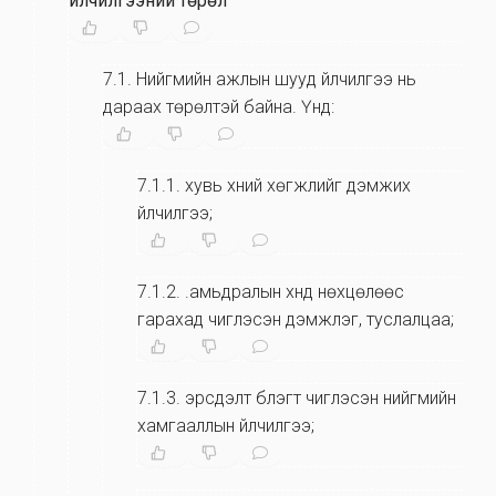
үйлчилгээний төрөл
7.1
.
Нийгмийн ажлын шууд үйлчилгээ нь
дараах төрөлтэй байна. Үүнд:
7.1.1
.
хувь хүний хөгжлийг дэмжих
үйлчилгээ;
7.1.2
.
.амьдралын хүнд нөхцөлөөс
гарахад чиглэсэн дэмжлэг, туслалцаа;
7.1.3
.
эрсдэлт бүлэгт чиглэсэн нийгмийн
хамгааллын үйлчилгээ;