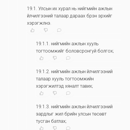
19.1
.
Улсын их хурал нь нийгмийн ажлын
үйлчилгээний талаар дараах бүрэн эрхийг
хэрэгжүүлнэ.
19.1.1
.
нийгмийн ажлын хууль
тогтоомжийг боловсронгуй болгох;
19.1.2
.
нийгмийн ажлын үйлчилгээний
талаар хууль тогтоомжийн
хэрэгжилтэд хяналт тавих;
19.1.3
.
нийгмийн ажлын үйлчилгээний
зардлыг жил бүрийн улсын төсөвт
тусган батлах;