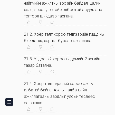
нийгмийн ажилтны эрх зүйн байдал, цалин
хөлс, зэрэг дэвтэй холбоотой асуудлаар
тогтоол шийдвэр гаргана.
21.2
.
Хоёр талт хороо тэдгээрийн гишүүд нь
бие дааж, хараат бусаар ажиллана.
21.3
.
Үндэсний хорооны дүрмийг Засгийн
газар батална.
21.4
.
Хоёр талт үндэсний хороо ажлын
албатай байна. Ажлын албаны үйл
ажиллагааны зардлыг улсын төсвөөс
санхүүжүүлнэ.