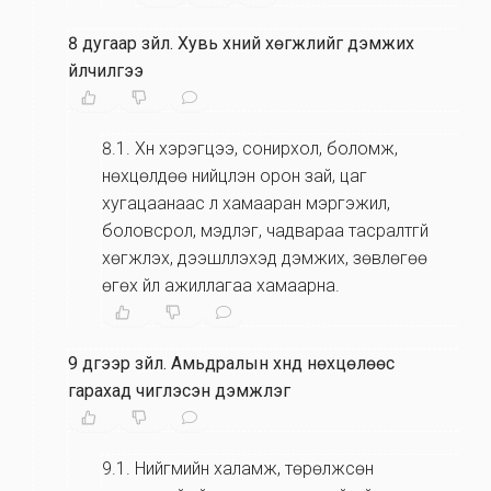
8 дугаар зүйл
.
Хувь хүний хөгжлийг дэмжих
үйлчилгээ
8.1
.
Хүн хэрэгцээ, сонирхол, боломж,
нөхцөлдөө нийцүүлэн орон зай, цаг
хугацаанаас үл хамааран мэргэжил,
боловсрол, мэдлэг, чадвараа тасралтгүй
хөгжүүлэх, дээшлүүлэхэд дэмжих, зөвлөгөө
өгөх үйл ажиллагаа хамаарна.
9 дүгээр зүйл
.
Амьдралын хүнд нөхцөлөөс
гарахад чиглэсэн дэмжлэг
9.1
.
Нийгмийн халамж, төрөлжсөн