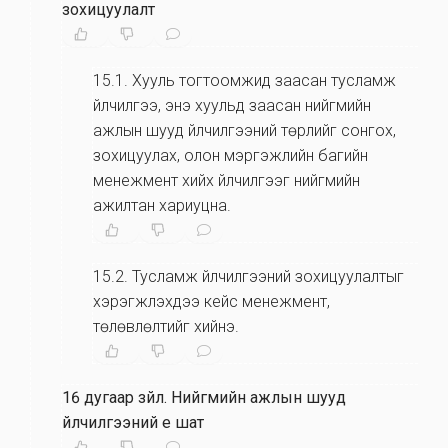
зохицуулалт
15.1
.
Хууль тогтоомжид заасан тусламж
үйлчилгээ, энэ хуульд заасан нийгмийн
ажлын шууд үйлчилгээний төрлийг сонгох,
зохицуулах, олон мэргэжлийн багийн
менежмент хийх үйлчилгээг нийгмийн
ажилтан хариуцна.
15.2
.
Тусламж үйлчилгээний зохицуулалтыг
хэрэгжүүлэхдээ кейс менежмент,
төлөвлөлтийг хийнэ.
16 дугаар зүйл
.
Нийгмийн ажлын шууд
үйлчилгээний үе шат