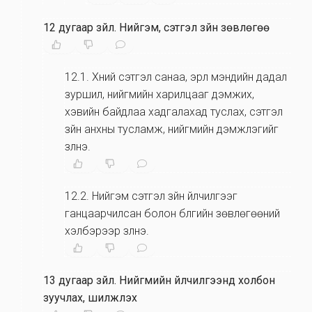
12 дугаар зүйл
.
Нийгэм, сэтгэл зүйн зөвлөгөө
12.1
.
Хүний сэтгэл санаа, эрүүл мэндийн дадал
зуршил, нийгмийн харилцааг дэмжих,
хэвийн байдлаа хадгалахад туслах, сэтгэл
зүйн анхны тусламж, нийгмийн дэмжлэгийг
үзүүлнэ.
12.2
.
Нийгэм сэтгэл зүйн үйлчилгээг
ганцаарчилсан болон бүлгийн зөвлөгөөний
хэлбэрээр үзүүлнэ.
13 дугаар зүйл
.
Нийгмийн үйлчилгээнд холбон
зуучлах, шилжүүлэх