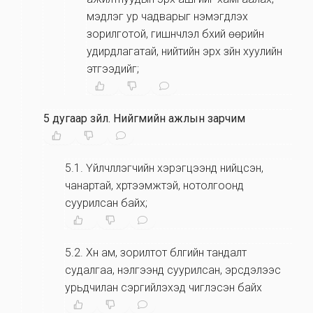
мэдлэг ур чадварыг нэмэгдүүлэх
зорилготой, гишүүнчлэл бүхий өөрийн
удирдлагатай, нийтийн эрх зүйн хуулийн
этгээдийг;
5 дугаар зүйл
.
Нийгмийн ажлын зарчим
5.1
.
Үйлчлүүлэгчийн хэрэгцээнд нийцсэн,
чанартай, хүртээмжтэй, нотолгоонд
суурилсан байх;
5.2
.
Хүн ам, зорилтот бүлгийн тандалт
судалгаа, үнэлгээнд суурилсан, эрсдэлээс
урьдчилан сэргийлэхэд чиглэсэн байх