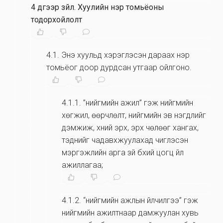
4 дүгээр зүйл
.
Хуулийн нэр томьёоны
тодорхойлолт
4.1
.
Энэ хуульд хэрэглэсэн дараах нэр
томьёог доор дурдсан утгаар ойлгоно.
4.1.1
.
”нийгмийн ажил” гэж нийгмийн
хөгжил, өөрчлөлт, нийгмийн эв нэгдлийг
дэмжиж, хүний эрх, эрх чөлөөг хангах,
тэднийг чадавхжуулахад чиглэсэн
мэргэжлийн арга зүй бүхий цогц үйл
ажиллагаа;
4.1.2
.
“нийгмийн ажлын үйлчилгээ” гэж
нийгмийн ажилтнаар дамжуулан хувь