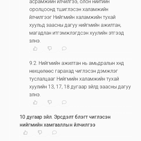
асрамжийн үйлчилгээ, олон нийтийн
оролцоонд түшиглэсэн халамжийн
үйлчилгээг Нийгмийн халамжийн тухай
хуульд заасны дагуу нийгмийн ажилтан,
магадлан итгэмжлэгдсэн хуулийн этгээд
үзүүлнэ.
9.2
.
Нийгмийн ажилтан нь амьдралын хүнд
нөхцөлөөс гарахад чиглэсэн дэмжлэг
туслалцааг Нийгмийн халамжийн тухай
хуулийн 13, 17, 18 дугаар зүйлд заасны дагуу
үзүүлнэ.
10 дугаар зүйл
.
Эрсдэлт бүлэгт чиглэсэн
нийгмийн хамгааллын үйлчилгээ