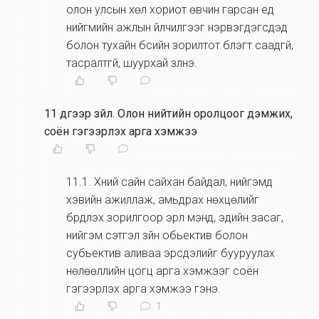
олон улсын хөл хориот өвчин гарсан үед
нийгмийн ажлын үйлчилгээг нэрвэгдэгсдэд
болон тухайн бүсийн зорилтот бүлэгт саадгүй,
тасралтгүй, шуурхай үзүүлнэ.
11 дүгээр зүйл
.
Олон нийтийн оролцоог дэмжих,
соён гэгээрүүлэх арга хэмжээ
11.1
.
Хүний сайн сайхан байдал, нийгэмд
хэвийн ажиллаж, амьдрах нөхцөлийг
бүрдүүлэх зорилгоор эрүүл мэнд, эдийн засаг,
нийгэм сэтгэл зүйн обьектив болон
субьектив аливаа эрсдэлийг бууруулах
нөлөөллийн цогц арга хэмжээг соён
гэгээрүүлэх арга хэмжээ гэнэ.
1