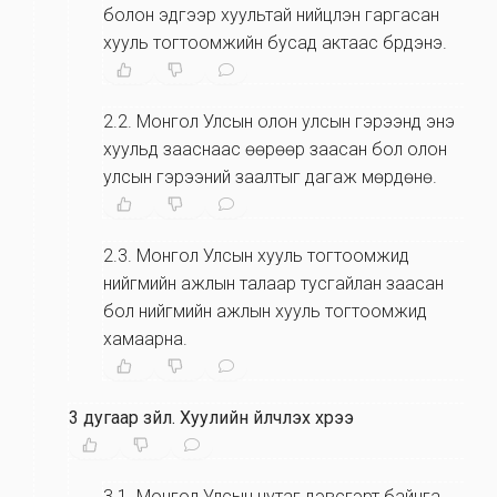
болон эдгээр хуультай нийцүүлэн гаргасан
хууль тогтоомжийн бусад актаас бүрдэнэ.
2.2
.
Монгол Улсын олон улсын гэрээнд энэ
хуульд зааснаас өөрөөр заасан бол олон
улсын гэрээний заалтыг дагаж мөрдөнө.
2.3
.
Монгол Улсын хууль тогтоомжид
нийгмийн ажлын талаар тусгайлан заасан
бол нийгмийн ажлын хууль тогтоомжид
хамаарна.
3 дугаар зүйл
.
Хуулийн үйлчлэх хүрээ
3.1
.
Монгол Улсын нутаг дэвсгэрт байнга