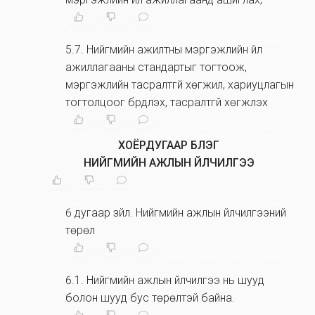
5.7
.
Нийгмийн ажилтны мэргэжлийн үйл
ажиллагааны стандартыг тогтоож,
мэргэжлийн тасралтгүй хөгжил, хариуцлагын
тогтолцоог бүрдүүлэх, тасралтгүй хөгжүүлэх
ХОЁРДУГААР БҮЛЭГ
НИЙГМИЙН АЖЛЫН ҮЙЛЧИЛГЭЭ
6 дугаар зүйл
.
Нийгмийн ажлын үйлчилгээний
төрөл
6.1
.
Нийгмийн ажлын үйлчилгээ нь шууд
болон шууд бус төрөлтэй байна.