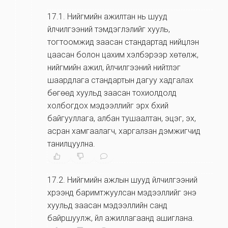
17.1
.
Нийгмийн ажилтан нь шууд
үйлчилгээний тэмдэглэлийг хууль,
тогтоомжид заасан стандартад нийцүүлэн
цаасан болон цахим хэлбэрээр хөтөлж,
нийгмийн ажил, үйлчилгээний нийтлэг
шаардлага стандартын дагуу хадгалах
бөгөөд хуульд заасан тохиолдолд
холбогдох мэдээллийг эрх бүхий
байгууллага, албан тушаалтан, эцэг, эх,
асран хамгаалагч, харгалзан дэмжигчид
танилцуулна.
17.2
.
Нийгмийн ажлын шууд үйлчилгээний
хүрээнд баримтжуулсан мэдээллийг энэ
хуульд заасан мэдээллийн санд
байршуулж, үйл ажиллагаанд ашиглана.