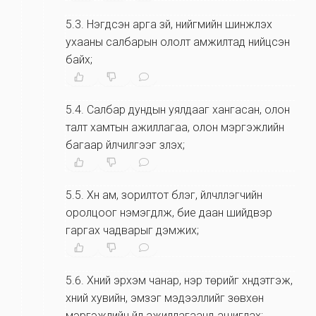
5.3
.
Нэгдсэн арга зүй, нийгмийн шинжлэх
ухааны салбарын ололт амжилтад нийцсэн
байх;
5.4
.
Салбар дундын уялдааг хангасан, олон
талт хамтын ажиллагаа, олон мэргэжлийн
багаар үйлчилгээг үзүүлэх;
5.5
.
Хүн ам, зорилтот бүлэг, үйлчлүүлэгчийн
оролцоог нэмэгдүүлж, бие даан шийдвэр
гаргах чадварыг дэмжих;
5.6
.
Хүний эрхэм чанар, нэр төрийг хүндэтгэж,
хүний хувийн, эмзэг мэдээллийг зөвхөн
мэргэжлийн үйл ажиллагаанд ашиглах;