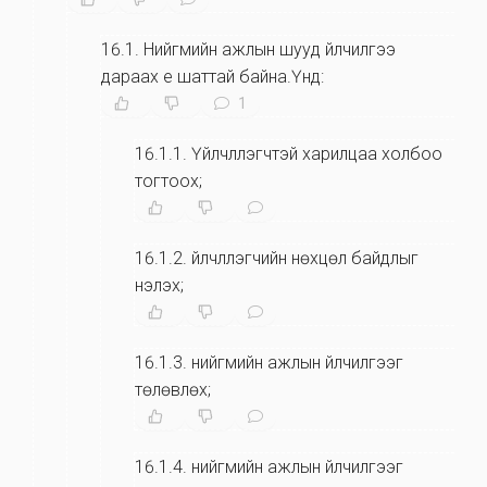
16.1
.
Нийгмийн ажлын шууд үйлчилгээ
дараах үе шаттай байна.Үүнд:
1
16.1.1
.
Үйлчлүүлэгчтэй харилцаа холбоо
тогтоох;
16.1.2
.
үйлчлүүлэгчийн нөхцөл байдлыг
үнэлэх;
16.1.3
.
нийгмийн ажлын үйлчилгээг
төлөвлөх;
16.1.4
.
нийгмийн ажлын үйлчилгээг