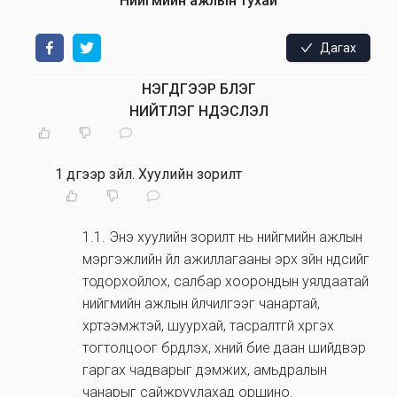
Нийгмийн ажлын тухай
Дагах
НЭГДҮГЭЭР БҮЛЭГ
НИЙТЛЭГ ҮНДЭСЛЭЛ
1 дүгээр зүйл
.
Хуулийн зорилт
1.1
.
Энэ хуулийн зорилт нь нийгмийн ажлын
мэргэжлийн үйл ажиллагааны эрх зүйн үндсийг
тодорхойлох, салбар хоорондын уялдаатай
нийгмийн ажлын үйлчилгээг чанартай,
хүртээмжтэй, шуурхай, тасралтгүй хүргэх
тогтолцоог бүрдүүлэх, хүний бие даан шийдвэр
гаргах чадварыг дэмжих, амьдралын
чанарыг сайжруулахад оршино.