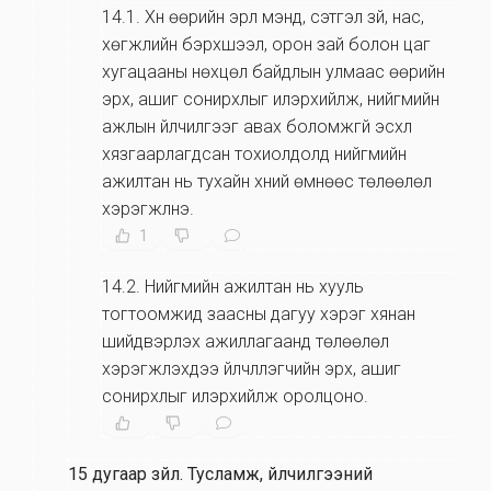
14.1
.
Хүн өөрийн эрүүл мэнд, сэтгэл зүй, нас,
хөгжлийн бэрхшээл, орон зай болон цаг
хугацааны нөхцөл байдлын улмаас өөрийн
эрх, ашиг сонирхлыг илэрхийлж, нийгмийн
ажлын үйлчилгээг авах боломжгүй эсхүл
хязгаарлагдсан тохиолдолд нийгмийн
ажилтан нь тухайн хүний өмнөөс төлөөлөл
хэрэгжүүлнэ.
1
14.2
.
Нийгмийн ажилтан нь хууль
тогтоомжид заасны дагуу хэрэг хянан
шийдвэрлэх ажиллагаанд төлөөлөл
хэрэгжүүлэхдээ үйлчлүүлэгчийн эрх, ашиг
сонирхлыг илэрхийлж оролцоно.
15 дугаар зүйл
.
Тусламж, үйлчилгээний