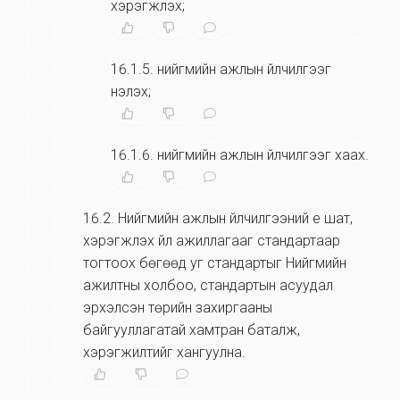
хэрэгжүүлэх;
16.1.5
.
нийгмийн ажлын үйлчилгээг
үнэлэх;
16.1.6
.
нийгмийн ажлын үйлчилгээг хаах.
16.2
.
Нийгмийн ажлын үйлчилгээний үе шат,
хэрэгжүүлэх үйл ажиллагааг стандартаар
тогтоох бөгөөд уг стандартыг Нийгмийн
ажилтны холбоо, стандартын асуудал
эрхэлсэн төрийн захиргааны
байгууллагатай хамтран баталж,
хэрэгжилтийг хангуулна.