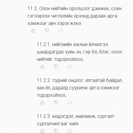
11.2
.
Олон нийтийн оролцоог дэмжих, соён
гэгээрүүлэх чиглэлийн хүрээнд дараах арга
хэмжээг авч хэрэгжүүлнэ:
11.2.1
.
нийгмийн ажлын үйлчилгээ
шаардагдах хувь хүн, гэр бүл, бүлэг, олон
нийтийг тодорхойлох;
11.2.2
.
тэдний онцлог, ялгаатай байдал,
зан үйл, дадалд суурилж арга хэмжээг
тодорхойлох;
11.2.3
.
мэдэгдэл, зөвлөмж, сургалт
сурталчилгааг хийх