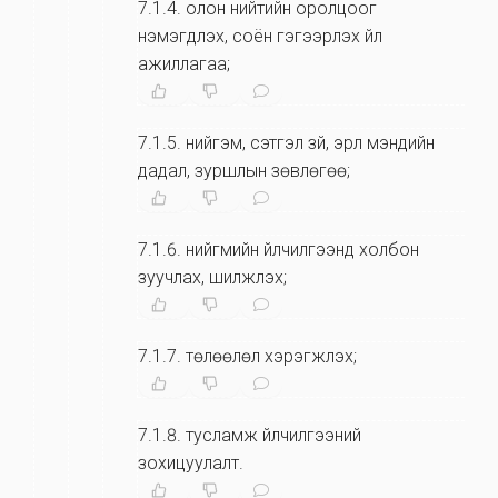
7.1.4
.
олон нийтийн оролцоог
нэмэгдүүлэх, соён гэгээрүүлэх үйл
ажиллагаа;
7.1.5
.
нийгэм, сэтгэл зүй, эрүүл мэндийн
дадал, зуршлын зөвлөгөө;
7.1.6
.
нийгмийн үйлчилгээнд холбон
зуучлах, шилжүүлэх;
7.1.7
.
төлөөлөл хэрэгжүүлэх;
7.1.8
.
тусламж үйлчилгээний
зохицуулалт.