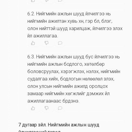
6.2
.
Нийгмийн ажлын шууд үйлчилгээ нь
нийгмийн ажилтан хувь хүн, гэр бүл, бүлэг,
олон нийттэй шууд харилцаж, үйлчилгээ үзүүлэх
үйл ажиллагаа.
6.3
.
Нийгмийн ажлын шууд бус үйлчилгээ нь
нийгмийн ажлын бодлого, хөтөлбөр
боловсруулах, хэрэгжүүлэх, үнэлэх, нийгмийн
судалгаа хийх, бодлогын нөлөөлөл үзүүлэх,
олон улсын нийгмийн ажилд оролцох
замаар нийгмийн хөгжлийг дэмжих үйл
ажиллагаанаас бүрдэнэ.
7 дугаар зүйл
.
Нийгмийн ажлын шууд