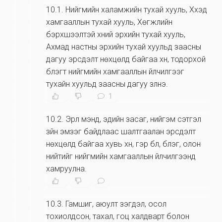
10.1
.
Нийгмийн халамжийн тухай хууль, Хүүхэд
хамгааллын тухай хууль, Хөгжлийн
бэрхшээлтэй хүний эрхийн тухай хууль,
Ахмад настны эрхийн тухай хуульд заасны
дагуу эрсдэлт нөхцөлд байгаа хүн, тодорхой
бүлэгт нийгмийн хамгааллын үйлчилгээг
тухайн хуульд заасны дагуу үзүүлнэ.
1
10.2
.
Эрүүл мэнд, эдийн засаг, нийгэм сэтгэл
зүйн эмзэг байдлаас шалтгаалан эрсдэлт
нөхцөлд байгаа хувь хүн, гэр бүл, бүлэг, олон
нийтийг нийгмийн хамгааллын үйлчилгээнд
хамруулна.
10.3
.
Гамшиг, аюулт үзэгдэл, осол
тохиолдсон, тахал, гоц халдварт болон