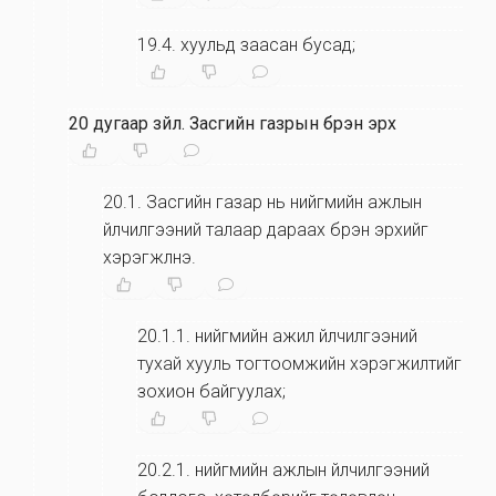
19.4
.
хуульд заасан бусад;
20 дугаар зүйл
.
Засгийн газрын бүрэн эрх
20.1
.
Засгийн газар нь нийгмийн ажлын
үйлчилгээний талаар дараах бүрэн эрхийг
хэрэгжүүлнэ.
20.1.1
.
нийгмийн ажил үйлчилгээний
тухай хууль тогтоомжийн хэрэгжилтийг
зохион байгуулах;
20.2.1
.
нийгмийн ажлын үйлчилгээний