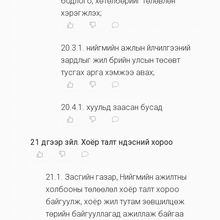
бодлого, хөтөлбөрийг төлөвлөн
хэрэгжүүлэх;
20.3.1
.
нийгмийн ажлын үйлчилгээний
зардлыг жил бүрийн улсын төсөвт
тусгах арга хэмжээ авах;
20.4.1
.
хуульд заасан бусад
21 дүгээр зүйл
.
Хоёр талт үндэсний хороо
21.1
.
Засгийн газар, Нийгмийн ажилтны
холбооны төлөөлөл хоёр талт хороо
байгуулж, хоёр жил тутам зөвшилцөж
төрийн байгууллагад ажиллаж байгаа