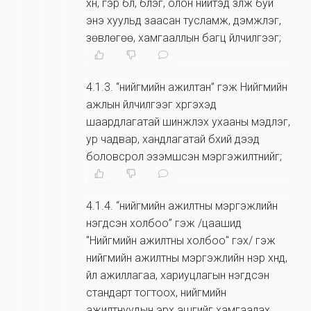
хүн, гэр бүл, бүлэг, олон нийтэд үзүүлж буй
энэ хуульд заасан тусламж, дэмжлэг,
зөвлөгөө, хамгааллын багц үйлчилгээг;
4.1.3
.
“нийгмийн ажилтан” гэж Нийгмийн
ажлын үйлчилгээг хүргэхэд
шаардлагатай шинжлэх ухааны мэдлэг,
ур чадвар, хандлагатай бүхий дээд
боловсрол эзэмшсэн мэргэжилтнийг;
4.1.4
.
“нийгмийн ажилтны мэргэжлийн
нэгдсэн холбоо” гэж /цаашид
"Нийгмийн ажилтны холбоо" гэх/ гэж
нийгмийн ажилтны мэргэжлийн нэр хүнд,
үйл ажиллагаа, хариуцлагын нэгдсэн
стандарт тогтоох, нийгмийн
ажилтнуудын эрх ашгийг хамгаалах,