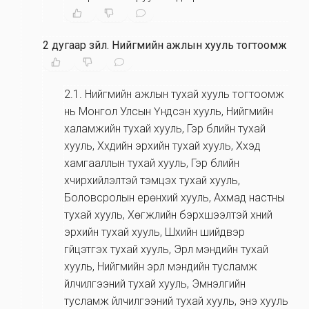
2 дугаар зүйл
.
Нийгмийн ажлын хууль тогтоомж
2.1
.
Нийгмийн ажлын тухай хууль тогтоомж
нь Монгол Улсын Үндсэн хууль, Нийгмийн
халамжийн тухай хууль, Гэр бүлийн тухай
хууль, Хүүхдийн эрхийн тухай хууль, Хүүхэд
хамгааллын тухай хууль, Гэр бүлийн
хүчирхийлэлтэй тэмцэх тухай хууль,
Боловсролын ерөнхий хууль, Ахмад настны
тухай хууль, Хөгжлийн бэрхшээлтэй хүний
эрхийн тухай хууль, Шүүхийн шийдвэр
гүйцэтгэх тухай хууль, Эрүүл мэндийн тухай
хууль, Нийгмийн эрүүл мэндийн тусламж
үйлчилгээний тухай хууль, Эмнэлгийн
тусламж үйлчилгээний тухай хууль, энэ хууль