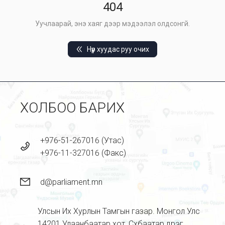
404
Уучлаарай, энэ хаяг дээр мэдээлэл олдсонгүй.
Нүүр хуудас руу очих
ХОЛБОО БАРИХ
+976-51-267016 (Утас)
+976-11-327016 (Факс)
d@parliament.mn
Улсын Их Хурлын Тамгын газар. Монгол Улс
14201 Улаанбаатар хот, Сүхбаатар дүүрэг,