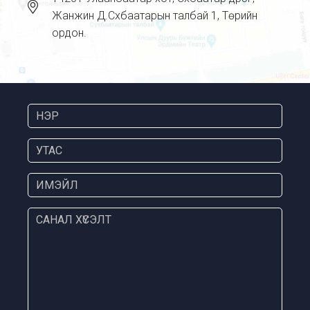
Жанжин Д.Сүхбаатарын талбай 1, Төрийн
ордон.