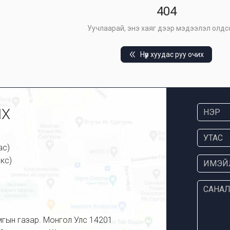
404
Уучлаарай, энэ хаяг дээр мэдээлэл олдсо
Нүүр хуудас руу очих
ИХ
ас)
кс)
мгын газар. Монгол Улс 14201