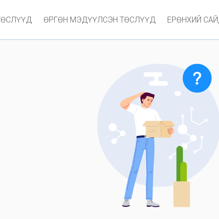
ТӨСЛҮҮД
ӨРГӨН МЭДҮҮЛСЭН ТӨСЛҮҮД
ЕРӨНХИЙ СА