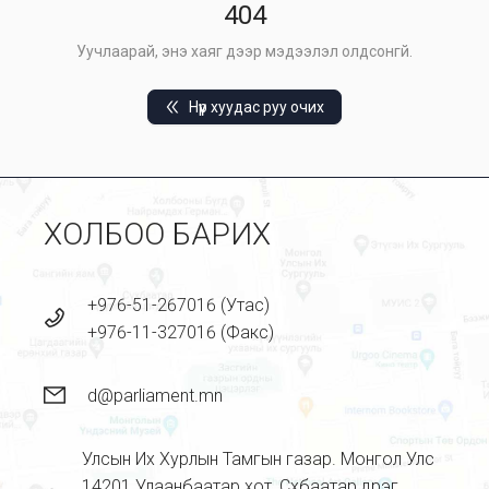
404
Уучлаарай, энэ хаяг дээр мэдээлэл олдсонгүй.
Нүүр хуудас руу очих
ХОЛБОО БАРИХ
+976-51-267016 (Утас)
+976-11-327016 (Факс)
d@parliament.mn
Улсын Их Хурлын Тамгын газар. Монгол Улс
14201 Улаанбаатар хот, Сүхбаатар дүүрэг,