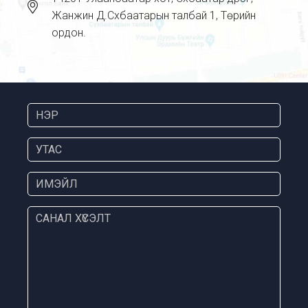
Жанжин Д.Сүхбаатарын талбай 1, Төрийн
ордон.